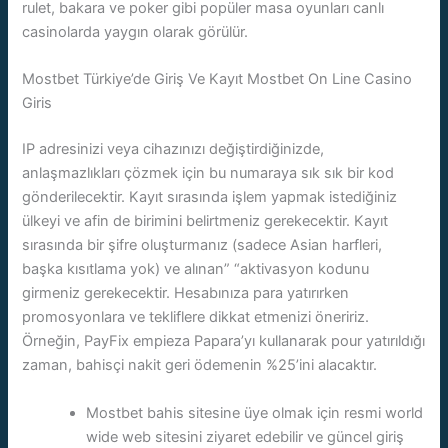
rulet, bakara ve poker gibi popüler masa oyunları canlı
casinolarda yaygın olarak görülür.
Mostbet Türkiye’de Giriş Ve Kayıt Mostbet On Line Casino
Giris
IP adresinizi veya cihazınızı değiştirdiğinizde,
anlaşmazlıkları çözmek için bu numaraya sık sık bir kod
gönderilecektir. Kayıt sırasında işlem yapmak istediğiniz
ülkeyi ve afin de birimini belirtmeniz gerekecektir. Kayıt
sırasında bir şifre oluşturmanız (sadece Asian harfleri,
başka kısıtlama yok) ve alınan” “aktivasyon kodunu
girmeniz gerekecektir. Hesabınıza para yatırırken
promosyonlara ve tekliflere dikkat etmenizi öneririz.
Örneğin, PayFix empieza Papara’yı kullanarak pour yatırıldığı
zaman, bahisçi nakit geri ödemenin %25’ini alacaktır.
Mostbet bahis sitesine üye olmak için resmi world
wide web sitesini ziyaret edebilir ve güncel giriş