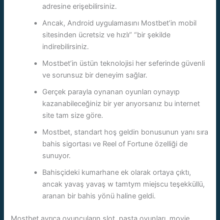
adresine erişebilirsiniz.
Ancak, Android uygulamasını Mostbet’in mobil
sitesinden ücretsiz ve hızlı” “bir şekilde
indirebilirsiniz.
Mostbet’in üstün teknolojisi her seferinde güvenli
ve sorunsuz bir deneyim sağlar.
Gerçek parayla oynanan oyunları oynayıp
kazanabileceğiniz bir yer arıyorsanız bu internet
site tam size göre.
Mostbet, standart hoş geldin bonusunun yanı sıra
bahis sigortası ve Reel of Fortune özelliği de
sunuyor.
Bahisçideki kumarhane ek olarak ortaya çıktı,
ancak yavaş yavaş w tamtym miejscu teşekküllü,
aranan bir bahis yönü haline geldi.
Mostbet ayrıca oyuncuların slot, pasta oyunları, movie