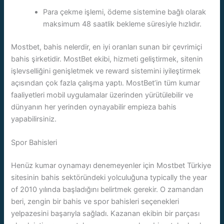
Para çekme işlemi, ödeme sistemine bağlı olarak
maksimum 48 saatlik bekleme süresiyle hızlıdır.
Mostbet, bahis nelerdir, en iyi oranları sunan bir çevrimiçi
bahis şirketidir. MostBet ekibi, hizmeti geliştirmek, sitenin
işlevselliğini genişletmek ve reward sistemini iyileştirmek
açısından çok fazla çalışma yaptı. MostBet’in tüm kumar
faaliyetleri mobil uygulamalar üzerinden yürütülebilir ve
dünyanın her yerinden oynayabilir empieza bahis
yapabilirsiniz.
Spor Bahisleri
Henüz kumar oynamayı denemeyenler için Mostbet Türkiye
sitesinin bahis sektöründeki yolculuğuna typically the year
of 2010 yılında başladığını belirtmek gerekir. O zamandan
beri, zengin bir bahis ve spor bahisleri seçenekleri
yelpazesini başarıyla sağladı. Kazanan ekibin bir parçası