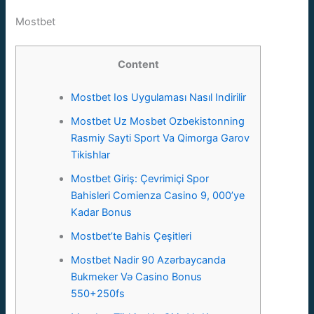
Mostbet
Content
Mostbet Ios Uygulaması Nasıl Indirilir
Mostbet Uz Mosbet Ozbekistonning
Rasmiy Sayti Sport Va Qimorga Garov
Tikishlar
Mostbet Giriş: Çevrimiçi Spor
Bahisleri Comienza Casino 9, 000’ye
Kadar Bonus
Mostbet’te Bahis Çeşitleri
Mostbet Nadir 90 Azərbaycanda
Bukmeker Və Casino Bonus
550+250fs