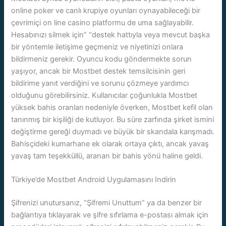
online poker ve canlı krupiye oyunları oynayabileceği bir
çevrimiçi on line casino platformu de uma sağlayabilir.
Hesabınızı silmek için” “destek hattıyla veya mevcut başka
bir yöntemle iletişime geçmeniz ve niyetinizi onlara
bildirmeniz gerekir. Oyuncu kodu göndermekte sorun
yaşıyor, ancak bir Mostbet destek temsilcisinin geri
bildirime yanıt verdiğini ve sorunu çözmeye yardımcı
olduğunu görebilirsiniz. Kullanıcılar çoğunlukla Mostbet
yüksek bahis oranları nedeniyle överken, Mostbet kefil olan
tanınmış bir kişiliği de kutluyor. Bu süre zarfında şirket ismini
değiştirme gereği duymadı ve büyük bir skandala karışmadı.
Bahisçideki kumarhane ek olarak ortaya çıktı, ancak yavaş
yavaş tam teşekküllü, aranan bir bahis yönü haline geldi.
Türkiye’de Mostbet Android Uygulamasını Indirin
Şifrenizi unutursanız, “Şifremi Unuttum” ya da benzer bir
bağlantıya tıklayarak ve şifre sıfırlama e-postası almak için