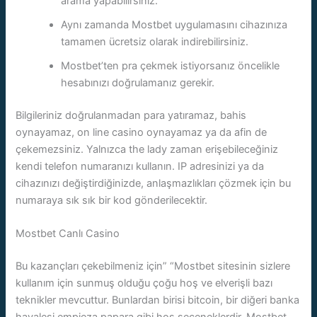
arama yapabilirsiniz.
Aynı zamanda Mostbet uygulamasını cihazınıza
tamamen ücretsiz olarak indirebilirsiniz.
Mostbet’ten pra çekmek istiyorsanız öncelikle
hesabınızı doğrulamanız gerekir.
Bilgileriniz doğrulanmadan para yatıramaz, bahis
oynayamaz, on line casino oynayamaz ya da afin de
çekemezsiniz. Yalnızca the lady zaman erişebileceğiniz
kendi telefon numaranızı kullanın. IP adresinizi ya da
cihazınızı değiştirdiğinizde, anlaşmazlıkları çözmek için bu
numaraya sık sık bir kod gönderilecektir.
Mostbet Canlı Casino
Bu kazançları çekebilmeniz için” “Mostbet sitesinin sizlere
kullanım için sunmuş olduğu çoğu hoş ve elverişli bazı
teknikler mevcuttur. Bunlardan birisi bitcoin, bir diğeri banka