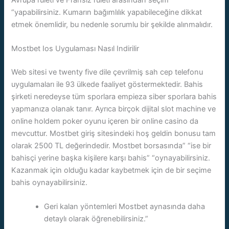
“yapabilirsiniz. Kumarın bağımlılık yapabileceğine dikkat
etmek önemlidir, bu nedenle sorumlu bir şekilde alınmalıdır.
Mostbet Ios Uygulaması Nasıl Indirilir
Web sitesi ve twenty five dile çevrilmiş sah cep telefonu
uygulamaları ile 93 ülkede faaliyet göstermektedir. Bahis
şirketi neredeyse tüm sporlara empieza siber sporlara bahis
yapmanıza olanak tanır. Ayrıca birçok dijital slot machine ve
online holdem poker oyunu içeren bir online casino da
mevcuttur. Mostbet giriş sitesindeki hoş geldin bonusu tam
olarak 2500 TL değerindedir. Mostbet borsasında” “ise bir
bahisçi yerine başka kişilere karşı bahis” “oynayabilirsiniz.
Kazanmak için olduğu kadar kaybetmek için de bir seçime
bahis oynayabilirsiniz.
Geri kalan yöntemleri Mostbet aynasında daha
detaylı olarak öğrenebilirsiniz.”