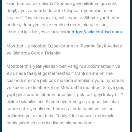
kılan tam olarak nelerdir? Sadece güvenilirlik ve güvenlik
değil, aynı zamanda durante talepkar oyuncuları haine
kayıtsız” “bırakmayacak çeşitli oyunlar. Siteyi ziyaret eden
herkes, deneyimleri ve tercihleri nenni olursa olsun,
kendileri için bir şeyler bulacaktır
https://aviationtriad.com/
.
Mostbet Uz Mosbet Ozbekistonning Rasmiy Sayti Activity
Va Qimorga Garov Tikishlar
Mostbet this year yılından beri varlığını sürdürmektedir ve
93 ülkede faaliyet göstermektedir. Canlı online on line
casino kısmında pek çok masada istenilen oyunu oynamak
ve kazanç elde etmek yine Mostbet’te mümkün. Siteye giriş
yaptığınız andan itibaren aradığınız pek çok şeyi kolay bir ?
ekilde bulabilirsiniz. Sitenin üyelik ve giriş yapma kısımları
sobre üstte yer alırken, hemen altında bahis ve casino
bölümleri yer almaktadır. Türkiye’deki yasalar nedeniyle
bahis şirketleri ülkeden lisans alamamaktadır.