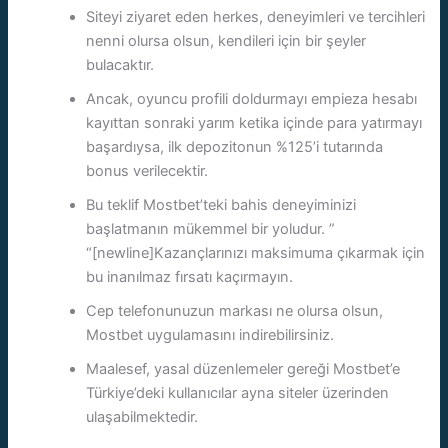
Siteyi ziyaret eden herkes, deneyimleri ve tercihleri
nenni olursa olsun, kendileri için bir şeyler
bulacaktır.
Ancak, oyuncu profili doldurmayı empieza hesabı
kayıttan sonraki yarım ketika içinde para yatırmayı
başardıysa, ilk depozitonun %125’i tutarında
bonus verilecektir.
Bu teklif Mostbet’teki bahis deneyiminizi
başlatmanın mükemmel bir yoludur. ”
“[newline]Kazançlarınızı maksimuma çıkarmak için
bu inanılmaz fırsatı kaçırmayın.
Cep telefonunuzun markası ne olursa olsun,
Mostbet uygulamasını indirebilirsiniz.
Maalesef, yasal düzenlemeler gereği Mostbet’e
Türkiye’deki kullanıcılar ayna siteler üzerinden
ulaşabilmektedir.