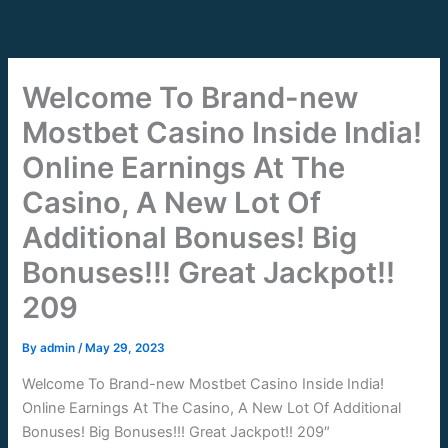
Skip
to
content
Welcome To Brand-new
Mostbet Casino Inside India!
Online Earnings At The
Casino, A New Lot Of
Additional Bonuses! Big
Bonuses!!! Great Jackpot!!
209
By
admin
/
May 29, 2023
Welcome To Brand-new Mostbet Casino Inside India!
Online Earnings At The Casino, A New Lot Of Additional
Bonuses! Big Bonuses!!! Great Jackpot!! 209″