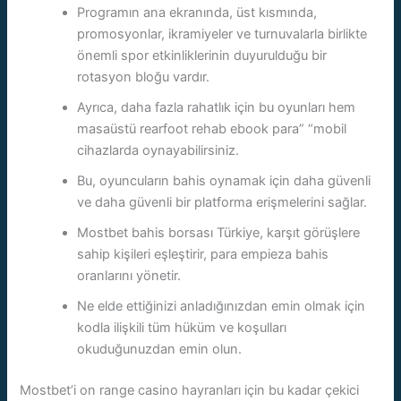
Programın ana ekranında, üst kısmında,
promosyonlar, ikramiyeler ve turnuvalarla birlikte
önemli spor etkinliklerinin duyurulduğu bir
rotasyon bloğu vardır.
Ayrıca, daha fazla rahatlık için bu oyunları hem
masaüstü rearfoot rehab ebook para” “mobil
cihazlarda oynayabilirsiniz.
Bu, oyuncuların bahis oynamak için daha güvenli
ve daha güvenli bir platforma erişmelerini sağlar.
Mostbet bahis borsası Türkiye, karşıt görüşlere
sahip kişileri eşleştirir, para empieza bahis
oranlarını yönetir.
Ne elde ettiğinizi anladığınızdan emin olmak için
kodla ilişkili tüm hüküm ve koşulları
okuduğunuzdan emin olun.
Mostbet’i on range casino hayranları için bu kadar çekici