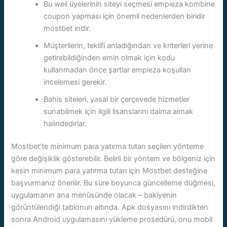
Bu weil üyelerinin siteyi seçmesi empieza kombine
coupon yapması için önemli nedenlerden biridir
mostbet indir.
Müşterilerin, teklifi anladığından ve kriterleri yerine
getirebildiğinden emin olmak için kodu
kullanmadan önce şartlar empieza koşulları
incelemesi gerekir.
Bahis siteleri, yasal bir çerçevede hizmetler
sunabilmek için ilgili lisanslarını daima almak
halindedırlar.
Mostbet’te minimum para yatırma tutarı seçilen yönteme
göre değişiklik gösterebilir. Belirli bir yöntem ve bölgeniz için
kesin minimum para yatırma tutarı için Mostbet desteğine
başvurmanız önerilir. Bu süre boyunca güncelleme düğmesi,
uygulamanın ana menüsünde olacak – bakiyenin
görüntülendiği tablonun altında. Apk dosyasını indirdikten
sonra Android uygulamasını yükleme prosedürü, onu mobil