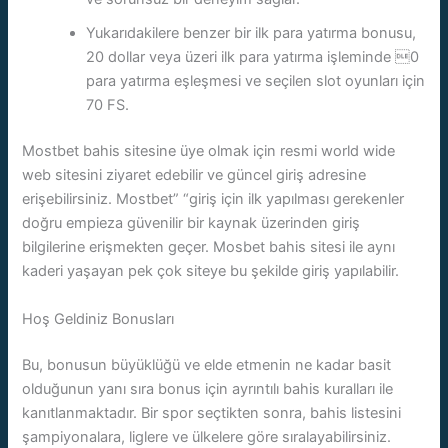
Yukarıdakilere benzer bir ilk para yatırma bonusu,
20 dollar veya üzeri ilk para yatırma işleminde 0
para yatırma eşleşmesi ve seçilen slot oyunları için
70 FS.
Mostbet bahis sitesine üye olmak için resmi world wide
web sitesini ziyaret edebilir ve güncel giriş adresine
erişebilirsiniz. Mostbet” “giriş için ilk yapılması gerekenler
doğru empieza güvenilir bir kaynak üzerinden giriş
bilgilerine erişmekten geçer. Mosbet bahis sitesi ile aynı
kaderi yaşayan pek çok siteye bu şekilde giriş yapılabilir.
Hoş Geldiniz Bonusları
Bu, bonusun büyüklüğü ve elde etmenin ne kadar basit
olduğunun yanı sıra bonus için ayrıntılı bahis kuralları ile
kanıtlanmaktadır. Bir spor seçtikten sonra, bahis listesini
şampiyonalara, liglere ve ülkelere göre sıralayabilirsiniz.