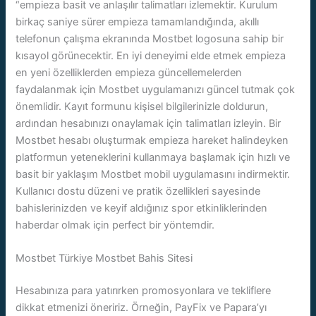
“empieza basit ve anlaşılır talimatları izlemektir. Kurulum
birkaç saniye sürer empieza tamamlandığında, akıllı
telefonun çalışma ekranında Mostbet logosuna sahip bir
kısayol görünecektir. En iyi deneyimi elde etmek empieza
en yeni özelliklerden empieza güncellemelerden
faydalanmak için Mostbet uygulamanızı güncel tutmak çok
önemlidir. Kayıt formunu kişisel bilgilerinizle doldurun,
ardından hesabınızı onaylamak için talimatları izleyin. Bir
Mostbet hesabı oluşturmak empieza hareket halindeyken
platformun yeteneklerini kullanmaya başlamak için hızlı ve
basit bir yaklaşım Mostbet mobil uygulamasını indirmektir.
Kullanıcı dostu düzeni ve pratik özellikleri sayesinde
bahislerinizden ve keyif aldığınız spor etkinliklerinden
haberdar olmak için perfect bir yöntemdir.
Mostbet Türkiye Mostbet Bahis Sitesi
Hesabınıza para yatırırken promosyonlara ve tekliflere
dikkat etmenizi öneririz. Örneğin, PayFix ve Papara’yı