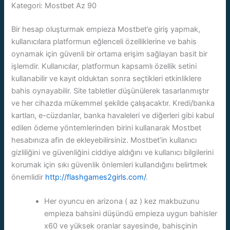
Kategori: Mostbet Az 90
Bir hesap oluşturmak empieza Mostbet’e giriş yapmak,
kullanıcılara platformun eğlenceli özelliklerine ve bahis
oynamak için güvenli bir ortama erişim sağlayan basit bir
işlemdir. Kullanıcılar, platformun kapsamlı özellik setini
kullanabilir ve kayıt olduktan sonra seçtikleri etkinliklere
bahis oynayabilir. Site tabletler düşünülerek tasarlanmıştır
ve her cihazda mükemmel şekilde çalışacaktır. Kredi/banka
kartları, e-cüzdanlar, banka havaleleri ve diğerleri gibi kabul
edilen ödeme yöntemlerinden birini kullanarak Mostbet
hesabınıza afin de ekleyebilirsiniz. Mostbet’in kullanıcı
gizliliğini ve güvenliğini ciddiye aldığını ve kullanıcı bilgilerini
korumak için sıkı güvenlik önlemleri kullandığını belirtmek
önemlidir
http://flashgames2girls.com/
.
Her oyuncu en arizona ( az ) kez makbuzunu
empieza bahsini düşündü empieza uygun bahisler
x60 ve yüksek oranlar sayesinde, bahisçinin