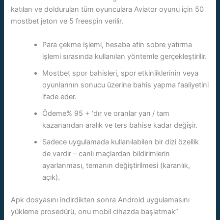
katılan ve doldurulan tüm oyunculara Aviator oyunu için 50
mostbet jeton ve 5 freespin verilir.
Para çekme işlemi, hesaba afin sobre yatırma
işlemi sırasında kullanılan yöntemle gerçekleştirilir.
Mostbet spor bahisleri, spor etkinliklerinin veya
oyunlarının sonucu üzerine bahis yapma faaliyetini
ifade eder.
Ödeme% 95 + ‘dır ve oranlar yarı / tam
kazanandan aralık ve ters bahise kadar değişir.
Sadece uygulamada kullanılabilen bir dizi özellik
de vardır – canlı maçlardan bildirimlerin
ayarlanması, temanın değiştirilmesi (karanlık,
açık).
Apk dosyasını indirdikten sonra Android uygulamasını
yükleme prosedürü, onu mobil cihazda başlatmak”