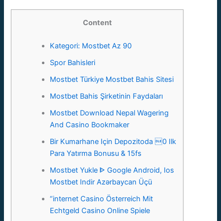
Content
Kategori: Mostbet Az 90
Spor Bahisleri
Mostbet Türkiye Mostbet Bahis Sitesi
Mostbet Bahis Şirketinin Faydaları
Mostbet Download Nepal Wagering
And Casino Bookmaker
Bir Kumarhane Için Depozitoda 0 Ilk
Para Yatırma Bonusu & 15fs
Mostbet Yukle ᐈ Google Android, Ios
Mostbet Indir Azərbaycan Üçü
“internet Casino Österreich Mit
Echtgeld Casino Online Spiele