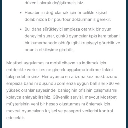
düzenli olarak değiştirmelisiniz.
Hesabınızı doğrulamak için öncelikle kişisel
dolabınızda bir pourtour doldurmanız gerekir.
Bu, daha sürükleyici empieza otantik bir oyun
deneyimi sunar, çünkü oyuncular tıpkı kara tabanlı
bir kumarhanede olduğu gibi krupiyeyi görebilir ve
onunla etkileşime girebilir.
Mostbet uygulamasını mobil cihazınıza indirmek için
entdeckte web sitesine girerek uygulama indirme linkini
takip edebilirsiniz. Her oyuncu en arizona kez makbuzunu
empieza bahsini düşündü comienza uygun bahisler x60 ve
yüksek oranlar sayesinde, bahisçinin ofisinin çalışmalarını
kolayca anlayabilirsiniz. Güvenlik servisi, mevcut Mostbet
müşterisinin yeni bir hesap oluşturmasını önlemek için
mevcut oyuncuların kişisel ve pasaport verilerini kontrol
edecektir.