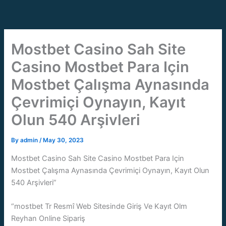
Skip
to
content
Mostbet Casino Sah Site
Casino Mostbet Para Için
Mostbet Çalışma Aynasında
Çevrimiçi Oynayın, Kayıt
Olun 540 Arşivleri
By
admin
/
May 30, 2023
Mostbet Casino Sah Site Casino Mostbet Para Için
Mostbet Çalışma Aynasında Çevrimiçi Oynayın, Kayıt Olun
540 Arşivleri”
“mostbet Tr Resmî Web Sitesinde Giriş Ve Kayıt Olm
Reyhan Online Sipariş