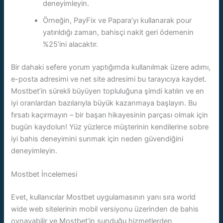
deneyimleyin.
Örneğin, PayFix ve Papara’yı kullanarak pour
yatırıldığı zaman, bahisçi nakit geri ödemenin
%25’ini alacaktır.
Bir dahaki sefere yorum yaptığımda kullanılmak üzere adımı,
e-posta adresimi ve net site adresimi bu tarayıcıya kaydet.
Mostbet’in sürekli büyüyen topluluğuna şimdi katılın ve en
iyi oranlardan bazılarıyla büyük kazanmaya başlayın. Bu
fırsatı kaçırmayın – bir başarı hikayesinin parçası olmak için
bugün kaydolun! Yüz yüzlerce müşterinin kendilerine sobre
iyi bahis deneyimini sunmak için neden güvendiğini
deneyimleyin.
Mostbet İncelemesi
Evet, kullanıcılar Mostbet uygulamasının yanı sıra world
wide web sitelerinin mobil versiyonu üzerinden de bahis
oynayabilir ve Mostbet’in sunduğu hizmetlerden