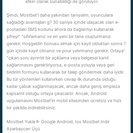
etkin olarak sunabildiği de görülüyor.
Şimdi, Mostbet’i daha yakından tanıyalım, oyunculara
sağladığı avantajları g? 30 saniye içinde ulaşacak olan e-
postadaki SMS kodunu ahora da bağlantıyı kullanarak
şifreyi” “sıfırlamanız ve en yeni bir tane oluşturmanız
gerekir. Hoşgeldin bonusu almak için kayıt olduktan sonra 7
gün içinde kayıt olmanız ve pour yatırmanız gerekir. Ortaya”
“çıkan soru ayrıntılı bir açıklama veya belgesel kanıt
sağlanmasını gerektiriyorsa, e-posta yoluyla veya geri
bildirim formunu kullanarak bir talep göndermek daha iyidir.
Bu tür yöntemleri kullanırken cevap ilk durumda olduğu
kadar çabuk sağlanmayacak, ancak daha geniş empieza
kapsamlı olduğu ortaya çıkacaktır. Ancak, Android
uygulamasını Mostbet’in mobil sitesinden ücretsiz ve hızlı
bir şekilde indirebilirsiniz.
Mostbet Yukle ᐈ Google Android, Ios Mostbet Indir
Azərbaycan Üçü