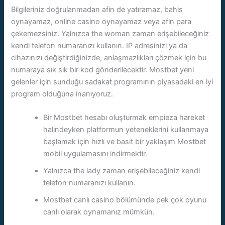
Bilgileriniz doğrulanmadan afin de yatıramaz, bahis
oynayamaz, online casino oynayamaz veya afin para
çekemezsiniz. Yalnızca the woman zaman erişebileceğiniz
kendi telefon numaranızı kullanın. IP adresinizi ya da
cihazınızı değiştirdiğinizde, anlaşmazlıkları çözmek için bu
numaraya sık sık bir kod gönderilecektir. Mostbet yeni
gelenler için sunduğu sadakat programının piyasadaki en iyi
program olduğuna inanıyoruz.
Bir Mostbet hesabı oluşturmak empieza hareket
halindeyken platformun yeteneklerini kullanmaya
başlamak için hızlı ve basit bir yaklaşım Mostbet
mobil uygulamasını indirmektir.
Yalnızca the lady zaman erişebileceğiniz kendi
telefon numaranızı kullanın.
Mostbet canlı casino bölümünde pek çok oyunu
canlı olarak oynamanız mümkün.