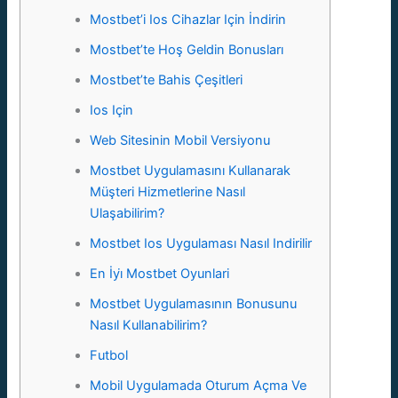
Mostbet’i Ios Cihazlar Için İndirin
Mostbet’te Hoş Geldin Bonusları
Mostbet’te Bahis Çeşitleri
Ios Için
Web Sitesinin Mobil Versiyonu
Mostbet Uygulamasını Kullanarak
Müşteri Hizmetlerine Nasıl
Ulaşabilirim?
Mostbet Ios Uygulaması Nasıl Indirilir
En İyi̇ Mostbet Oyunlari
Mostbet Uygulamasının Bonusunu
Nasıl Kullanabilirim?
Futbol
Mobil Uygulamada Oturum Açma Ve