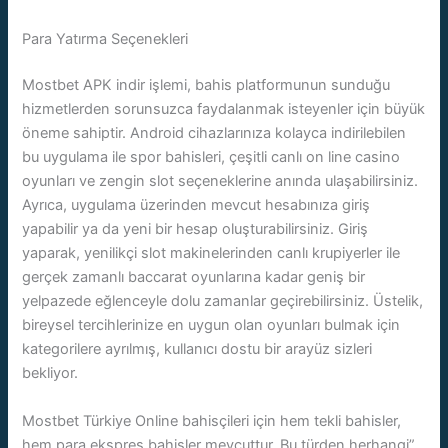
Para Yatırma Seçenekleri
Mostbet APK indir işlemi, bahis platformunun sunduğu
hizmetlerden sorunsuzca faydalanmak isteyenler için büyük
öneme sahiptir. Android cihazlarınıza kolayca indirilebilen
bu uygulama ile spor bahisleri, çeşitli canlı on line casino
oyunları ve zengin slot seçeneklerine anında ulaşabilirsiniz.
Ayrıca, uygulama üzerinden mevcut hesabınıza giriş
yapabilir ya da yeni bir hesap oluşturabilirsiniz. Giriş
yaparak, yenilikçi slot makinelerinden canlı krupiyerler ile
gerçek zamanlı baccarat oyunlarına kadar geniş bir
yelpazede eğlenceyle dolu zamanlar geçirebilirsiniz. Üstelik,
bireysel tercihlerinize en uygun olan oyunları bulmak için
kategorilere ayrılmış, kullanıcı dostu bir arayüz sizleri
bekliyor.
Mostbet Türkiye Online bahisçileri için hem tekli bahisler,
hem para ekspres bahisler mevcuttur. Bu türden herhangi”