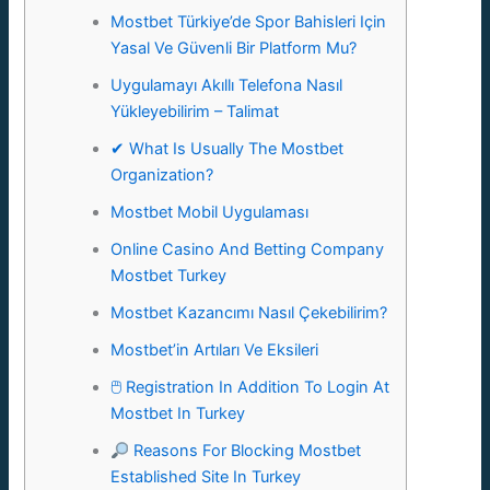
Mostbet Türkiye’de Spor Bahisleri Için
Yasal Ve Güvenli Bir Platform Mu?
Uygulamayı Akıllı Telefona Nasıl
Yükleyebilirim – Talimat
✔ What Is Usually The Mostbet
Organization?
Mostbet Mobil Uygulaması
Online Casino And Betting Company
Mostbet Turkey
Mostbet Kazancımı Nasıl Çekebilirim?
Mostbet’in Artıları Ve Eksileri
🖱 Registration In Addition To Login At
Mostbet In Turkey
Reasons For Blocking Mostbet
Established Site In Turkey