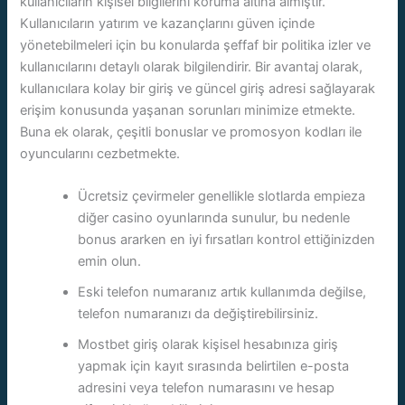
kullanıcıların kişisel bilgilerini koruma altına almıştır.
Kullanıcıların yatırım ve kazançlarını güven içinde
yönetebilmeleri için bu konularda şeffaf bir politika izler ve
kullanıcılarını detaylı olarak bilgilendirir. Bir avantaj olarak,
kullanıcılara kolay bir giriş ve güncel giriş adresi sağlayarak
erişim konusunda yaşanan sorunları minimize etmekte.
Buna ek olarak, çeşitli bonuslar ve promosyon kodları ile
oyuncularını cezbetmekte.
Ücretsiz çevirmeler genellikle slotlarda empieza
diğer casino oyunlarında sunulur, bu nedenle
bonus ararken en iyi fırsatları kontrol ettiğinizden
emin olun.
Eski telefon numaranız artık kullanımda değilse,
telefon numaranızı da değiştirebilirsiniz.
Mostbet giriş olarak kişisel hesabınıza giriş
yapmak için kayıt sırasında belirtilen e-posta
adresini veya telefon numarasını ve hesap