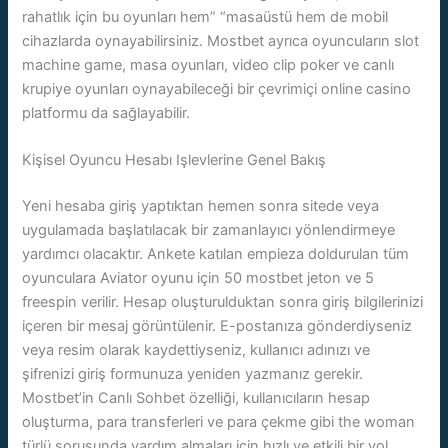
rahatlık için bu oyunları hem” “masaüstü hem de mobil
cihazlarda oynayabilirsiniz. Mostbet ayrıca oyuncuların slot
machine game, masa oyunları, video clip poker ve canlı
krupiye oyunları oynayabileceği bir çevrimiçi online casino
platformu da sağlayabilir.
Kişisel Oyuncu Hesabı Işlevlerine Genel Bakış
Yeni hesaba giriş yaptıktan hemen sonra sitede veya
uygulamada başlatılacak bir zamanlayıcı yönlendirmeye
yardımcı olacaktır. Ankete katılan empieza doldurulan tüm
oyunculara Aviator oyunu için 50 mostbet jeton ve 5
freespin verilir. Hesap oluşturulduktan sonra giriş bilgilerinizi
içeren bir mesaj görüntülenir. E-postanıza gönderdiyseniz
veya resim olarak kaydettiyseniz, kullanıcı adınızı ve
şifrenizi giriş formunuza yeniden yazmanız gerekir.
Mostbet’in Canlı Sohbet özelliği, kullanıcıların hesap
oluşturma, para transferleri ve para çekme gibi the woman
türlü sorusunda yardım almaları için hızlı ve etkili bir yol