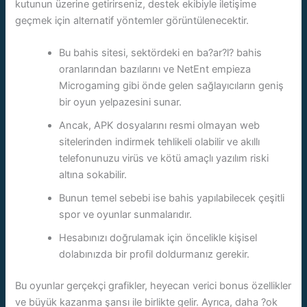
kutunun üzerine getirirseniz, destek ekibiyle iletişime
geçmek için alternatif yöntemler görüntülenecektir.
Bu bahis sitesi, sektördeki en ba?ar?l? bahis
oranlarından bazılarını ve NetEnt empieza
Microgaming gibi önde gelen sağlayıcıların geniş
bir oyun yelpazesini sunar.
Ancak, APK dosyalarını resmi olmayan web
sitelerinden indirmek tehlikeli olabilir ve akıllı
telefonunuzu virüs ve kötü amaçlı yazılım riski
altına sokabilir.
Bunun temel sebebi ise bahis yapılabilecek çeşitli
spor ve oyunlar sunmalarıdır.
Hesabınızı doğrulamak için öncelikle kişisel
dolabınızda bir profil doldurmanız gerekir.
Bu oyunlar gerçekçi grafikler, heyecan verici bonus özellikler
ve büyük kazanma şansı ile birlikte gelir. Ayrıca, daha ?ok