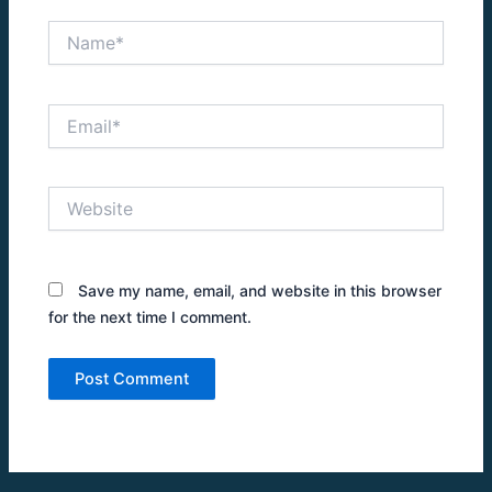
Name*
Email*
Website
Save my name, email, and website in this browser
for the next time I comment.