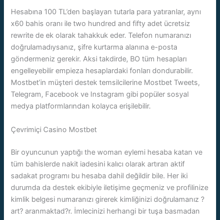
Hesabına 100 TL’den başlayan tutarla para yatıranlar, aynı
x60 bahis oranı ile two hundred and fifty adet ücretsiz
rewrite de ek olarak tahakkuk eder. Telefon numaranızı
doğrulamadıysanız, şifre kurtarma alanına e-posta
göndermeniz gerekir. Aksi takdirde, BO tüm hesapları
engelleyebilir empieza hesaplardaki fonları dondurabilir.
Mostbet’in müşteri destek temsilcilerine Mostbet Tweets,
Telegram, Facebook ve Instagram gibi popüler sosyal
medya platformlarından kolayca erişilebilir.
Çevrimiçi Casino Mostbet
Bir oyuncunun yaptığı the woman eylemi hesaba katan ve
tüm bahislerde nakit iadesini kalıcı olarak artıran aktif
sadakat programı bu hesaba dahil değildir bile. Her iki
durumda da destek ekibiyle iletişime geçmeniz ve profilinize
kimlik belgesi numaranızı girerek kimliğinizi doğrulamanız ?
art? aranmaktad?r. İmlecinizi herhangi bir tuşa basmadan