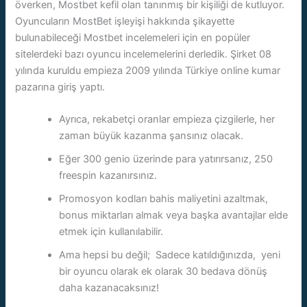
överken, Mostbet kefil olan tanınmış bir kişiliği de kutluyor.
Oyuncuların MostBet işleyişi hakkında şikayette
bulunabileceği Mostbet incelemeleri için en popüler
sitelerdeki bazı oyuncu incelemelerini derledik. Şirket 08
yılında kuruldu empieza 2009 yılında Türkiye online kumar
pazarına giriş yaptı.
Ayrıca, rekabetçi oranlar empieza çizgilerle, her
zaman büyük kazanma şansınız olacak.
Eğer 300 genio üzerinde para yatırırsanız, 250
freespin kazanırsınız.
Promosyon kodları bahis maliyetini azaltmak,
bonus miktarları almak veya başka avantajlar elde
etmek için kullanılabilir.
Ama hepsi bu değil; Sadece katıldığınızda, yeni
bir oyuncu olarak ek olarak 30 bedava dönüş
daha kazanacaksınız!