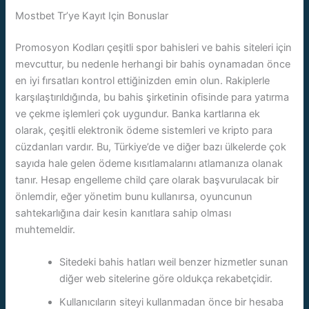
Mostbet Tr’ye Kayıt Için Bonuslar
Promosyon Kodları çeşitli spor bahisleri ve bahis siteleri için
mevcuttur, bu nedenle herhangi bir bahis oynamadan önce
en iyi fırsatları kontrol ettiğinizden emin olun. Rakiplerle
karşılaştırıldığında, bu bahis şirketinin ofisinde para yatırma
ve çekme işlemleri çok uygundur. Banka kartlarına ek
olarak, çeşitli elektronik ödeme sistemleri ve kripto para
cüzdanları vardır. Bu, Türkiye’de ve diğer bazı ülkelerde çok
sayıda hale gelen ödeme kısıtlamalarını atlamanıza olanak
tanır. Hesap engelleme child çare olarak başvurulacak bir
önlemdir, eğer yönetim bunu kullanırsa, oyuncunun
sahtekarlığına dair kesin kanıtlara sahip olması
muhtemeldir.
Sitedeki bahis hatları weil benzer hizmetler sunan
diğer web sitelerine göre oldukça rekabetçidir.
Kullanıcıların siteyi kullanmadan önce bir hesaba