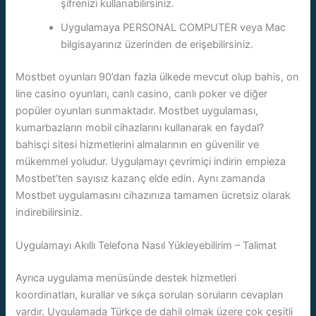
şifrenizi kullanabilirsiniz.
Uygulamaya PERSONAL COMPUTER veya Mac
bilgisayarınız üzerinden de erişebilirsiniz.
Mostbet oyunları 90’dan fazla ülkede mevcut olup bahis, on
line casino oyunları, canlı casino, canlı poker ve diğer
popüler oyunları sunmaktadır. Mostbet uygulaması,
kumarbazların mobil cihazlarını kullanarak en faydal?
bahisçi sitesi hizmetlerini almalarının en güvenilir ve
mükemmel yoludur. Uygulamayı çevrimiçi indirin empieza
Mostbet’ten sayısız kazanç elde edin. Aynı zamanda
Mostbet uygulamasını cihazınıza tamamen ücretsiz olarak
indirebilirsiniz.
Uygulamayı Akıllı Telefona Nasıl Yükleyebilirim – Talimat
Ayrıca uygulama menüsünde destek hizmetleri
koordinatları, kurallar ve sıkça sorulan soruların cevapları
vardır. Uygulamada Türkçe de dahil olmak üzere çok çeşitli