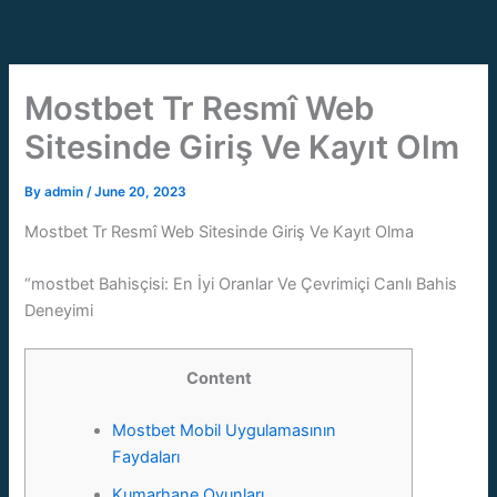
Skip
to
content
Mostbet Tr Resmî Web
Sitesinde Giriş Ve Kayıt Olm
By
admin
/
June 20, 2023
Mostbet Tr Resmî Web Sitesinde Giriş Ve Kayıt Olma
“mostbet Bahisçisi: En İyi Oranlar Ve Çevrimiçi Canlı Bahis
Deneyimi
Content
Mostbet Mobil Uygulamasının
Faydaları
Kumarhane Oyunları