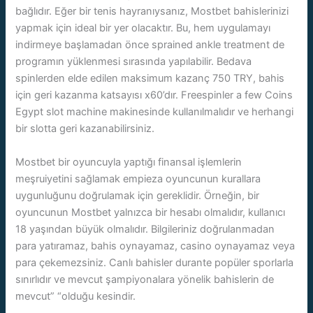
bağlıdır. Eğer bir tenis hayranıysanız, Mostbet bahislerinizi
yapmak için ideal bir yer olacaktır. Bu, hem uygulamayı
indirmeye başlamadan önce sprained ankle treatment de
programın yüklenmesi sırasında yapılabilir. Bedava
spinlerden elde edilen maksimum kazanç 750 TRY, bahis
için geri kazanma katsayısı x60’dır. Freespinler a few Coins
Egypt slot machine makinesinde kullanılmalıdır ve herhangi
bir slotta geri kazanabilirsiniz.
Mostbet bir oyuncuyla yaptığı finansal işlemlerin
meşruiyetini sağlamak empieza oyuncunun kurallara
uygunluğunu doğrulamak için gereklidir. Örneğin, bir
oyuncunun Mostbet yalnızca bir hesabı olmalıdır, kullanıcı
18 yaşından büyük olmalıdır. Bilgileriniz doğrulanmadan
para yatıramaz, bahis oynayamaz, casino oynayamaz veya
para çekemezsiniz. Canlı bahisler durante popüler sporlarla
sınırlıdır ve mevcut şampiyonalara yönelik bahislerin de
mevcut” “olduğu kesindir.