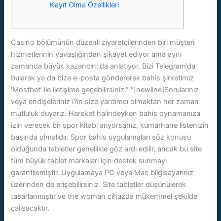
Kayıt Olma Özellikleri
Casino bölümünün düzenli ziyaretçilerinden biri müşteri
hizmetlerinin yavaşlığından şikayet ediyor ama aynı
zamanda büyük kazancını da anlatıyor. Bizi Telegram’da
bularak ya da bize e-posta göndererek bahis şirketimiz
‘Mostbet’ ile iletişime geçebilirsiniz.” “[newline]Sorularınız
veya endişeleriniz i?in size yardımcı olmaktan her zaman
mutluluk duyarız. Hareket halindeyken bahis oynamanıza
izin verecek bir spor kitabı arıyorsanız, kumarhane listenizin
başında olmalıdır. Spor bahis uygulamaları söz konusu
olduğunda tabletler genellikle göz ardı edilir, ancak bu site
tüm büyük tablet markaları için destek sunmayı
garantilemiştir. Uygulamaya PC veya Mac bilgisayarınız
üzerinden de erişebilirsiniz. Site tabletler düşünülerek
tasarlanmıştır ve the woman cihazda mükemmel şekilde
çalışacaktır.