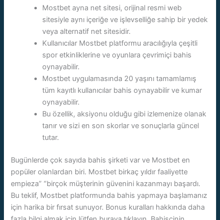
Mostbet ayna net sitesi, orijinal resmi web
sitesiyle aynı içeriğe ve işlevselliğe sahip bir yedek
veya alternatif net sitesidir.
Kullanıcılar Mostbet platformu aracılığıyla çeşitli
spor etkinliklerine ve oyunlara çevrimiçi bahis
oynayabilir.
Mostbet uygulamasında 20 yaşını tamamlamış
tüm kayıtlı kullanıcılar bahis oynayabilir ve kumar
oynayabilir.
Bu özellik, aksiyonu olduğu gibi izlemenize olanak
tanır ve sizi en son skorlar ve sonuçlarla güncel
tutar.
Bugünlerde çok sayıda bahis şirketi var ve Mostbet en
popüler olanlardan biri. Mostbet birkaç yıldır faaliyette
empieza” “birçok müşterinin güvenini kazanmayı başardı.
Bu teklif, Mostbet platformunda bahis yapmaya başlamanız
için harika bir fırsat sunuyor. Bonus kuralları hakkında daha
fazla bilgi almak için lütfen buraya tıklayın. Bahisçinin