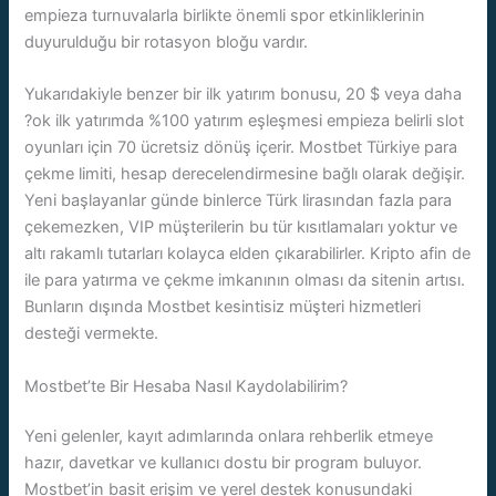
empieza turnuvalarla birlikte önemli spor etkinliklerinin
duyurulduğu bir rotasyon bloğu vardır.
Yukarıdakiyle benzer bir ilk yatırım bonusu, 20 $ veya daha
?ok ilk yatırımda %100 yatırım eşleşmesi empieza belirli slot
oyunları için 70 ücretsiz dönüş içerir. Mostbet Türkiye para
çekme limiti, hesap derecelendirmesine bağlı olarak değişir.
Yeni başlayanlar günde binlerce Türk lirasından fazla para
çekemezken, VIP müşterilerin bu tür kısıtlamaları yoktur ve
altı rakamlı tutarları kolayca elden çıkarabilirler. Kripto afin de
ile para yatırma ve çekme imkanının olması da sitenin artısı.
Bunların dışında Mostbet kesintisiz müşteri hizmetleri
desteği vermekte.
Mostbet’te Bir Hesaba Nasıl Kaydolabilirim?
Yeni gelenler, kayıt adımlarında onlara rehberlik etmeye
hazır, davetkar ve kullanıcı dostu bir program buluyor.
Mostbet’in basit erişim ve yerel destek konusundaki