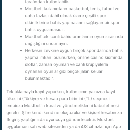
tarafından kullanılabilir.
Mostbet, kullanıcıların basketbol, tenis, futbol ve
daha fazlası dahil olmak üzere çeşitli spor
etkinliklerine bahis yapmalarını sağlayan bir spor
bahis uygulamasıdır.
Mostbet’teki canlı bahis oranlarının oyun sırasında
değiştiğini unutmayın.
Herkesin zevkine uygun birçok spor dalında bahis
yapma imkanı bulunurken, online casino kısmında
slotlar, zaman oyunları ve canlı krupiyelerle
oynanan oyunlar gibi birçok jalan keluar
bulunmaktadır.
Tek tıklamayla kayıt yaparken, kullanıcının yalnızca kayıt
ülkesini (Türkiye) ve hesap para birimini (TL) seçmesi
empieza Mostbet’in kural ve yönetmeliklerini kabul etmesi
gerekir. Şifre kendi kendine oluşturulur ve kişisel hesabınıza
ilk giriş yaptığınızda oyuncuya gönderilecektir. Mostbet
uygulaması sah web sitesinden ya da iOS cihazlar için App