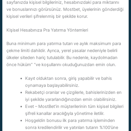
sayfanızda kişisel bilgileriniz, hesabınızdaki para miktarını
ve bonuslarınızı görürsünüz. Mostbet, üyelerinin gönderdiği
kişisel verileri şifrelenmiş bir şekilde korur.
Kişisel Hesabınıza Pra Yatırma Yöntemleri
Buna minimum para yatırma tutarı ve aylık maksimum para
çekme limiti dahildir. Ayrıca, yerel yasalar nedeniyle belirli
ülkeler siteden hariç tutulabilir. Bu nedenle, kaydolmadan
önce hüküm” “ve koşullarını okuduğunuzdan emin olun.
Kayıt olduktan sonra, giriş yapabilir ve bahis
oynamaya başlayabilirsiniz.
Rekabetçi oranlar ve çizgilerle, bahislerinizden en
iyi şekilde yararlandığınızdan emin olabilirsiniz.
Evet – MostBet’in müşterilerinin tüm kişisel bilgileri
şifreli kanallar aracılığıyla yönetime iletilir.
Hoşgeldin bonusu ilk para yatırma işleminden
sonra kredilendirilir ve yatırılan tutarın %100’üne