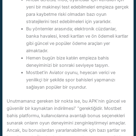
yeni bir makineyi test edebilmeleri empieza gerçek
para kaybetme riski olmadan bazı oyun
stratejilerini test edebilmeleri için yararlıdır.
Bu yöntemler arasında; elektronik cüzdanlar,
banka havalesi, kredi kartları ve ön ödemeli kartlar
gibi güncel ve popüler ödeme araçları yer
almaktadır.
Hemen bugün bize katılın empieza bahis
deneyiminizi bir sonraki seviyeye taşıyın.
Mostbet’in Aviator oyunu, heyecan verici ve
yenilikçi bir şekilde spor bahisleri yapmanızı
sağlayan popüler bir oyundur.
Unutmamanız gereken bir nokta ise, bu APK’nin güncel ve
güvenilir bir kaynaktan indirilmesi” “gerektiğidir. Mostbet
bahis platformu, kullanıcılarına avantajlı bonus seçenekleri
sunarak onların oyun deneyimini zenginleştirmeyi amaçlar.
Ancak, bu bonuslardan yararlanabilmek için bazı şartlar ve