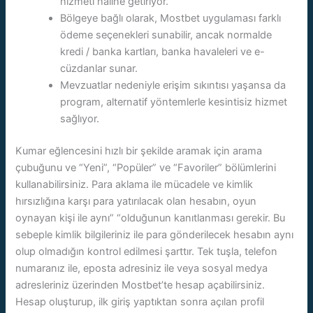
hizmeti haline getiriyor.
Bölgeye bağlı olarak, Mostbet uygulaması farklı
ödeme seçenekleri sunabilir, ancak normalde
kredi / banka kartları, banka havaleleri ve e-
cüzdanlar sunar.
Mevzuatlar nedeniyle erişim sıkıntısı yaşansa da
program, alternatif yöntemlerle kesintisiz hizmet
sağlıyor.
Kumar eğlencesini hızlı bir şekilde aramak için arama
çubuğunu ve “Yeni”, “Popüler” ve “Favoriler” bölümlerini
kullanabilirsiniz. Para aklama ile mücadele ve kimlik
hırsızlığına karşı para yatırılacak olan hesabın, oyun
oynayan kişi ile aynı” “olduğunun kanıtlanması gerekir. Bu
sebeple kimlik bilgileriniz ile para gönderilecek hesabın aynı
olup olmadığın kontrol edilmesi şarttır. Tek tuşla, telefon
numaranız ile, eposta adresiniz ile veya sosyal medya
adresleriniz üzerinden Mostbet’te hesap açabilirsiniz.
Hesap oluşturup, ilk giriş yaptıktan sonra açılan profil