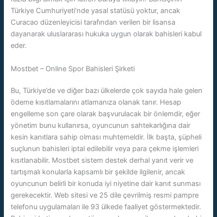
Türkiye Cumhuriyeti’nde yasal statüsü yoktur, ancak
Curacao düzenleyicisi tarafından verilen bir lisansa
dayanarak uluslararası hukuka uygun olarak bahisleri kabul
eder.
Mostbet – Online Spor Bahisleri Şirketi
Bu, Türkiye’de ve diğer bazı ülkelerde çok sayıda hale gelen
ödeme kısıtlamalarını atlamanıza olanak tanır. Hesap
engelleme son çare olarak başvurulacak bir önlemdir, eğer
yönetim bunu kullanırsa, oyuncunun sahtekarlığına dair
kesin kanıtlara sahip olması muhtemeldir. İlk başta, şüpheli
suçlunun bahisleri iptal edilebilir veya para çekme işlemleri
kısıtlanabilir. Mostbet sistem destek derhal yanıt verir ve
tartışmalı konularla kapsamlı bir şekilde ilgilenir, ancak
oyuncunun belirli bir konuda iyi niyetine dair kanıt sunması
gerekecektir. Web sitesi ve 25 dile çevrilmiş resmi pampre
telefonu uygulamaları ile 93 ülkede faaliyet göstermektedir.