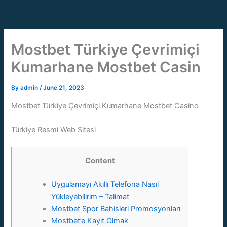
Skip
to
content
Mostbet Türkiye Çevrimiçi
Kumarhane Mostbet Casin
By
admin
/
June 21, 2023
Mostbet Türkiye Çevrimiçi Kumarhane Mostbet Casino
Türkiye Resmi Web Sitesi
Content
Uygulamayı Akıllı Telefona Nasıl
Yükleyebilirim – Talimat
Mostbet Spor Bahisleri Promosyonları
Mostbet’e Kayıt Olmak