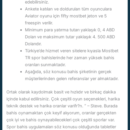
edebilirsiniz.
Ankete katılan ve doldurulan tüm oyunculara
Aviator oyunu için fifty mostbet jeton ve 5
freespin verilir.
Minimum para yatırma tutarı yaklaşık 0, 4 ABD
Doları ve maksimum tutar yaklaşık 4. 500 ABD
Dolarıdır.
Türkiye’de hizmet veren sitelere kıyasla Mostbet
TR spor bahislerinde her zaman yüksek bahis
oranları sunmaktadır.
Aşağıda, söz konusu bahis şirketinin gerçek
müşterilerinden gelen referanslar yer almaktadır.
Ortak olarak kaydolmak basit ve hızlıdır ve birkaç dakika
içinde kabul edilirsiniz. Çok çeşitli oyun seçenekleri, harika
teknik destek ve harika oranlar varifr?n. ” – Steve. Burada
bahis oynamaktan çok keyif alıyorum, oranlar gerçekten
çok iyi ve bahis oynayabilecekleri çok çeşitli sporlar var.
Spor bahis uygulamaları söz konusu olduğunda tabletler