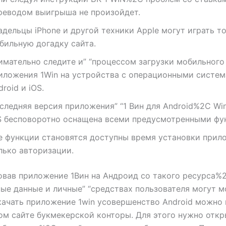
реводом выигрыша не произойдет.
адельцы iPhone и другой техники Apple могут играть т
бильную догадку сайта.
имательно следите и” “процессом загрузки мобильного
иложения 1Win на устройства с операционными систе
droid и iOS.
следняя версия приложения” “1 Вин для Android%2C W
S бесповоротно оснащена всеми предусмотренными фу
е функции становятся доступны время установки прил
лько авторизации.
вав приложение 1Вин на Андроид со такого ресурса%
ые данные и личные” “средствах пользователя могут м
качать приложение 1win усовершенство Android можно 
м сайте букмекерской конторы. Для этого нужно откр