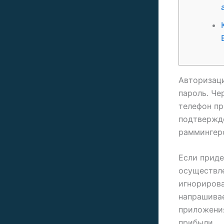
Авторизаци
пароль. Че
телефон пр
подтвержде
раммингеро
Если прид
осуществле
игнорирова
напрашивае
приложения
прибыли.