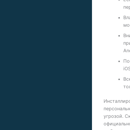
пе
Вл
мо
Вн
пр
An
По
iO
Вс
то
Инсталлиро
персональн
угрозой. С
официально