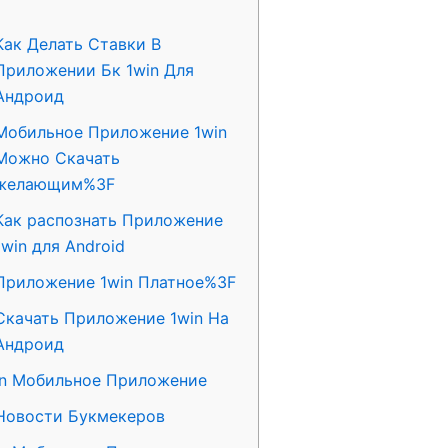
Как Делать Ставки В
Приложении Бк 1win Для
Андроид
Мобильное Приложение 1win
Можно Скачать
желающим%3F
Как распознать Приложение
1win для Android
Приложение 1win Платное%3F
Скачать Приложение 1win На
Андроид
In Мобильное Приложение
Новости Букмекеров