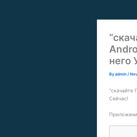
Skip
to
content
“скач
Andro
него 
By
admin
/
Nov
“скачайте 
Сейчас!
Приложени