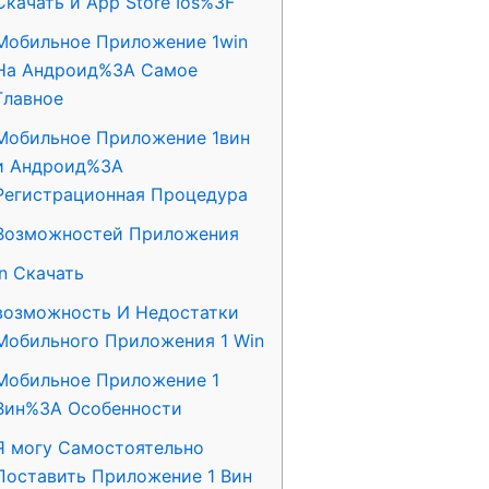
Скачать и App Store Ios%3F
Мобильное Приложение 1win
На Андроид%3A Самое
Главное
Мобильное Приложение 1вин
и Андроид%3A
Регистрационная Процедура
Возможностей Приложения
In Скачать
возможность И Недостатки
Мобильного Приложения 1 Win
Мобильное Приложение 1
Вин%3A Особенности
Я могу Самостоятельно
Поставить Приложение 1 Вин