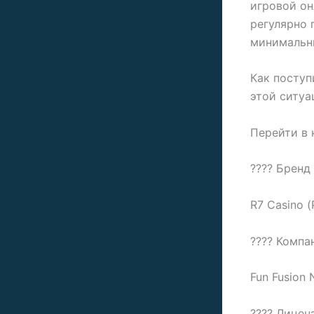
игровой он
регулярно 
минимальн
Как поступ
этой ситуа
Перейти в 
???? Бренд
R7 Casino (
???? Компа
Fun Fusion N
???? Лицен