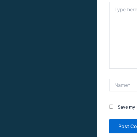
Type
here..
Name*
Save my n