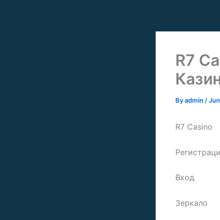
Skip
to
content
R7 Ca
Кази
By
admin
/
Jun
R7 Casino
Регистрац
Вход
Зеркало