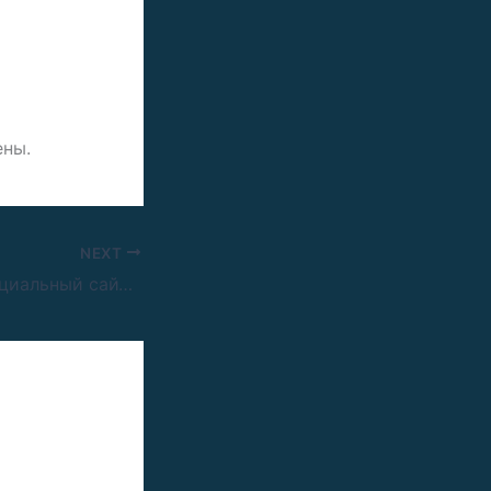
ены.
NEXT
R7 Casino — официальный сайт Р7 Казино