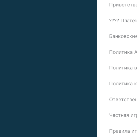
Приветстве
???? Плат
Банковские
Политика 
Политика в
Политика 
Ответствен
Честная иг
Правила иг