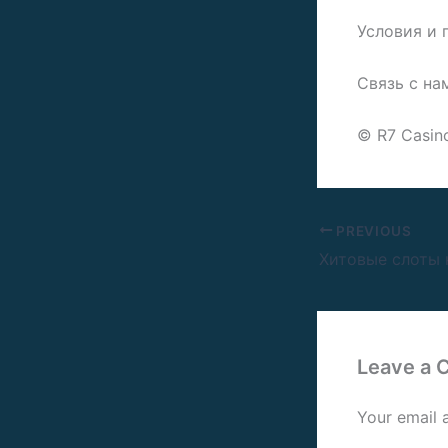
Условия и
Связь с на
© R7 Casin
PREVIOUS
Leave a
Your email 