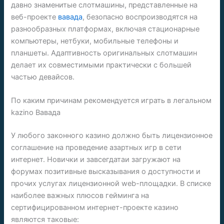
давно знаменитые слотмашины, представленные на
веб-проекте
вавада
, безопасно воспроизводятся на
разнообразных платформах, включая стационарные
компьютеры, нетбуки, мобильные телефоны и
планшеты. Адаптивность оригинальных слотмашин
делает их совместимыми практически с большей
частью девайсов.
По каким причинам рекомендуется играть в легальном
kazino Вавада
У любого законного казино должно быть лицензионное
соглашение на проведение азартных игр в сети
интернет. Новички и завсегдатаи загружают на
форумах позитивные высказывания о доступности и
прочих услугах лицензионной web-площадки. В списке
наиболее важных плюсов гейминга на
сертифицированном интернет-проекте казино
являются таковые: