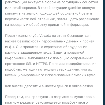
работающий аккаунт в любой из популярных соцсетей
или email-сервисе. В такой ситуации gambler следует
кликнуть на значок подходящей социальной сети в
верхней части веб-странички, затем – дать разрешение
на передачу и обработку приватной информации.
Посетителям клуба Vavada не стоит беспокоиться
насчет безопасности персональных данных и прочей
инфы. Она хранится на серверном оборудовании
казино в защищенном виде. Защита приватной
информации выполняется с помощью современных
протоколов SSL и HTTPS. По причине задействования
подобных методик потенциал утери данных или их
несанкционированного использования близок к нулю.
Как внести депозит и вывести деньги в online casino
Перед тем, как приступать к загрузке симуляторов в
платном режиме, рекомендуется позаботиться о