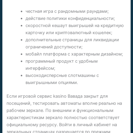
честная игра с рандомными раундами;
действие политики конфиденциальности;
скоростной кешаут выигрышей на кредитную
карточку или криптовалютный кошелек;
дополнительные страницы для ликвидации
ограничений доступности;
мобайл платформа с характерным дизайном;
программный продукт с удобным
интерфейсом;
высокодисперсные слотмашины с
выигрышными опциями.
Если игровой сервис kasino Вавада закрыт для
посещений, тестировать автоматы вполне реально на
рабочем зеркале. По внешним и функциональным
характеристикам зеркало полностью соответствует
официальному ресурсу. Войти в личный кабинет на
зеркальных страницах разрешается по прежним