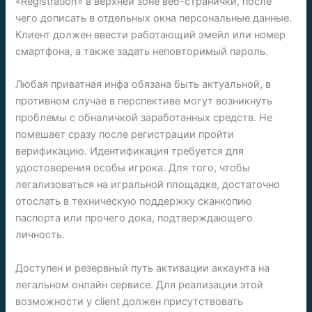
«Registration» в верхней зоне веб-странички, после
чего дописать в отдельных окна персональные данные.
Клиент должен ввести работающий эмейл или номер
смартфона, а также задать неповторимый пароль.
Любая приватная инфа обязана быть актуальной, в
противном случае в перспективе могут возникнуть
проблемы с обналичкой заработанных средств. Не
помешает сразу после регистрации пройти
верификацию. Идентификация требуется для
удостоверения особы игрока. Для того, чтобы
легализоваться на игральной площадке, достаточно
отослать в техническую поддержку сканкопию
паспорта или прочего дока, подтверждающего
личность.
Доступен и резервный путь активации аккаунта на
легальном онлайн сервисе. Для реализации этой
возможности у client должен присутствовать