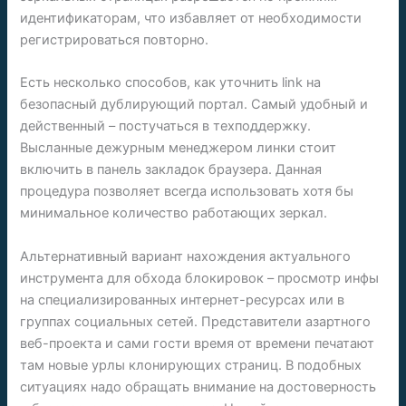
идентификаторам, что избавляет от необходимости
регистрироваться повторно.
Есть несколько способов, как уточнить link на
безопасный дублирующий портал. Самый удобный и
действенный – постучаться в техподдержку.
Высланные дежурным менеджером линки стоит
включить в панель закладок браузера. Данная
процедура позволяет всегда использовать хотя бы
минимальное количество работающих зеркал.
Альтернативный вариант нахождения актуального
инструмента для обхода блокировок – просмотр инфы
на специализированных интернет-ресурсах или в
группах социальных сетей. Представители азартного
веб-проекта и сами гости время от времени печатают
там новые урлы клонирующих страниц. В подобных
ситуациях надо обращать внимание на достоверность