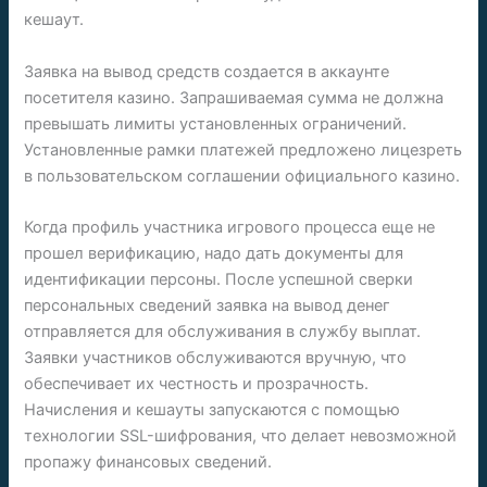
кешаут.
Заявка на вывод средств создается в аккаунте
посетителя казино. Запрашиваемая сумма не должна
превышать лимиты установленных ограничений.
Установленные рамки платежей предложено лицезреть
в пользовательском соглашении официального казино.
Когда профиль участника игрового процесса еще не
прошел верификацию, надо дать документы для
идентификации персоны. После успешной сверки
персональных сведений заявка на вывод денег
отправляется для обслуживания в службу выплат.
Заявки участников обслуживаются вручную, что
обеспечивает их честность и прозрачность.
Начисления и кешауты запускаются с помощью
технологии SSL-шифрования, что делает невозможной
пропажу финансовых сведений.