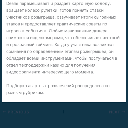
Dealer перемешивает и раздает карточную колоду,
вращает колесо рулетки, готов принять ставки
участников розыгрыша, озвучивает итоги сыгранных
этапов и предоставляет практические советы по
игровым событиям. Любые манипуляции дилера
снимаются видеокамерами, что обеспечивает честный
и прозрачный гейминг. Когда у участника возникают
сомнения по определенным этапам розыгрышей, он
обладает всеми инструментами, чтобы постучаться в
отдел техподдержки казино для получения
видеофрагмента интересующего момента.
Подборка азартных развлечений распределена по
разным рубрикам.
PREVIOUS
NEXT