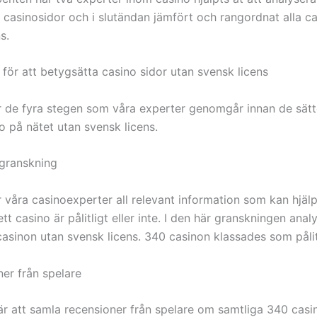
, casinosidor och i slutändan jämfört och rangordnat alla c
s.
för att betygsätta casino sidor utan svensk licens
r de fyra stegen som våra experter genomgår innan de sätt
o på nätet utan svensk licens.
 granskning
r våra casinoexperter all relevant information som kan hjäl
t casino är pålitligt eller inte. I den här granskningen anal
 casinon utan svensk licens. 340 casinon klassades som pålit
ner från spelare
är att samla recensioner från spelare om samtliga 340 casin