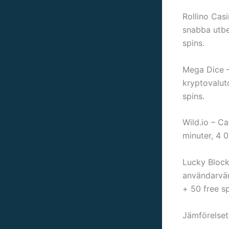
Rollino Cas
snabba utbe
spins.
Mega Dice –
kryptovalut
spins.
Wild.io – C
minuter, 4 
Lucky Block
användarvän
+ 50 free sp
Jämförelseta