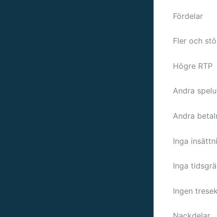
Fördelar
Fler och st
Högre RTP
Andra spelu
Andra beta
Inga insätt
Inga tidsgr
Ingen trese
Nackdelar