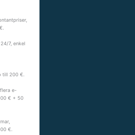
ntantpriser,
€.
 24/7, enkel
till 200 €.
flera e-
500 € + 50
rmar,
000 €.