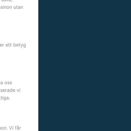
asinon utan
er ett betyg
pa oss
yserade vi
liga.
on. Vi får