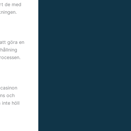
ort de med
kningen.
att göra en
hållning
processen.
 casinon
ens och
 inte höll