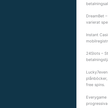
betalningsa
DreamBet – 
varierat spe
Instant Cas
mobilregist
24Slots – St
betalningstj
Lucky7even –
plånböcker,
free spins.
Everygame – 
progressiva