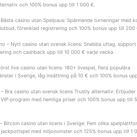
lternativ och 100% bonus upp till 1 000 €.
Bästa casino utan Spelpaus: Spännande turneringar med ko
lutbud, förenklad registrering och 100% bonus upp till 200 
ino – Nytt casino utan svensk licens: Snabba uttag, support
rering och cashback upp till 10 000 € varje vecka.
örst live casino utan licens: 180+ livespel, flera populära
änster i Sverige, låg insättning på 10 € och 100% bonus upp 
 Bra casino utan svensk licens Trustly alternativ: Erbjuder 
 VIP-program med hemliga priser och 100% bonus upp till 
Bitcoin casino utan licens i Sverige: Fem olika spelplattfo
 jackpottspel med miljonvinster och 125% bonus upp till 1 