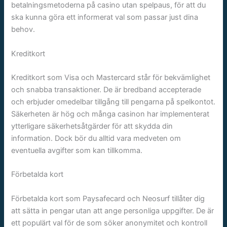
betalningsmetoderna på casino utan spelpaus, för att du
ska kunna göra ett informerat val som passar just dina
behov.
Kreditkort
Kreditkort som Visa och Mastercard står för bekvämlighet
och snabba transaktioner. De är bredband accepterade
och erbjuder omedelbar tillgång till pengarna på spelkontot.
Säkerheten är hög och många casinon har implementerat
ytterligare säkerhetsåtgärder för att skydda din
information. Dock bör du alltid vara medveten om
eventuella avgifter som kan tillkomma.
Förbetalda kort
Förbetalda kort som Paysafecard och Neosurf tillåter dig
att sätta in pengar utan att ange personliga uppgifter. De är
ett populärt val för de som söker anonymitet och kontroll