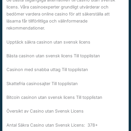
de bästa tillgängliga alternativen till casino utan svensk
licens. Våra casinoexperter grundligt utvärderar och
bedömer vardera online casino för att säkerställa att
läsarna får tillförlitliga och välinformerade
rekommendationer.
Upptäck säkra casinon utan svensk licens
Bästa casinon utan svensk licens Till topplistan
Casinon med snabba uttag Till topplistan
Skattefria casinosajter Till topplistan
Bitcoin casinon utan svensk licens Till topplistan
Översikt av Casino utan Svensk Licens
Antal Säkra Casino utan Svensk Licens: 378+