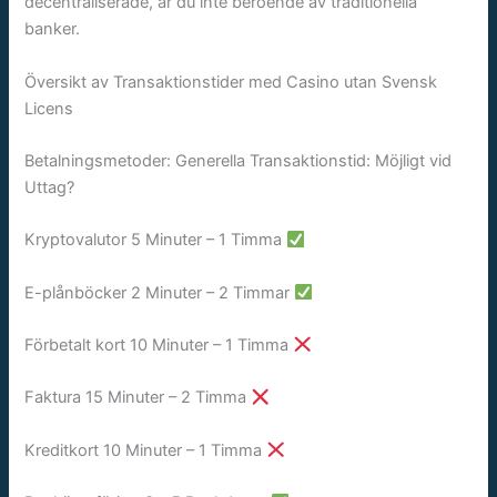
decentraliserade, är du inte beroende av traditionella
banker.
Översikt av Transaktionstider med Casino utan Svensk
Licens
Betalningsmetoder: Generella Transaktionstid: Möjligt vid
Uttag?
Kryptovalutor 5 Minuter – 1 Timma
E-plånböcker 2 Minuter – 2 Timmar
Förbetalt kort 10 Minuter – 1 Timma
Faktura 15 Minuter – 2 Timma
Kreditkort 10 Minuter – 1 Timma