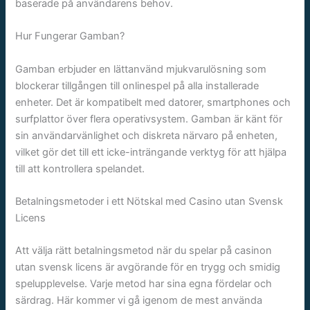
baserade på användarens behov.
Hur Fungerar Gamban?
Gamban erbjuder en lättanvänd mjukvarulösning som
blockerar tillgången till onlinespel på alla installerade
enheter. Det är kompatibelt med datorer, smartphones och
surfplattor över flera operativsystem. Gamban är känt för
sin användarvänlighet och diskreta närvaro på enheten,
vilket gör det till ett icke-inträngande verktyg för att hjälpa
till att kontrollera spelandet.
Betalningsmetoder i ett Nötskal med Casino utan Svensk
Licens
Att välja rätt betalningsmetod när du spelar på casinon
utan svensk licens är avgörande för en trygg och smidig
spelupplevelse. Varje metod har sina egna fördelar och
särdrag. Här kommer vi gå igenom de mest använda