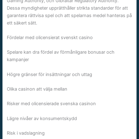
Gaming Authority, och Gibraltar Regulatory Authority.
Dessa myndigheter upprätthåller strikta standarder för att
garantera rättvisa spel och att spelarnas medel hanteras på
ett säkert sätt.
Fördelar med olicensierat svenskt casino
Spelare kan dra fördel av förmånligare bonusar och
kampanjer
Högre gränser för insättningar och uttag
Olika casinon att välja mellan
Risker med olicensierade svenska casinon
Lägre nivåer av konsumentskydd
Risk i vadslagning