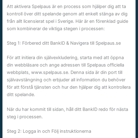
Att aktivera Spelpaus är en process som hjälper dig att ta
kontroll över ditt spelande genom att enkelt stänga av dig
från allt licensierat spel i Sverige. Här är en förenklad guide
som kombinerar de viktiga stegen i processen:
Steg 1: Förbered ditt BankID & Navigera till Spelpaus.se
För att initiera din självexkludering, starta med att öppna
din webbläsare och ange adressen till Spelpaus officiella
webbplats, www.spelpaus.se. Denna sida är din port till
självavstängning och erbjuder all information du behöver
för att förstå tjänsten och hur den hjälper dig att kontrollera
ditt spelande.
När du har kommit till sidan, håll ditt BankID redo för nästa
steg i processen.
Steg 2: Logga in och Följ instruktionerna