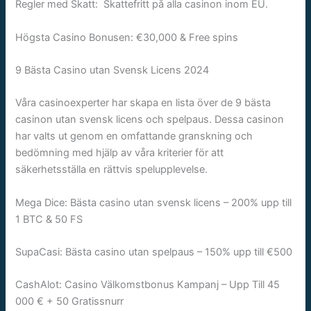
Regler med Skatt: Skattefritt på alla casinon inom EU.
Högsta Casino Bonusen: €30,000 & Free spins
9 Bästa Casino utan Svensk Licens 2024
Våra casinoexperter har skapa en lista över de 9 bästa
casinon utan svensk licens och spelpaus. Dessa casinon
har valts ut genom en omfattande granskning och
bedömning med hjälp av våra kriterier för att
säkerhetsställa en rättvis spelupplevelse.
Mega Dice: Bästa casino utan svensk licens – 200% upp till
1 BTC & 50 FS
SupaCasi: Bästa casino utan spelpaus – 150% upp till €500
CashAlot: Casino Välkomstbonus Kampanj – Upp Till 45
000 € + 50 Gratissnurr