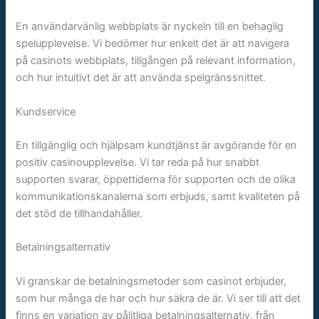
En användarvänlig webbplats är nyckeln till en behaglig
spelupplevelse. Vi bedömer hur enkelt det är att navigera
på casinots webbplats, tillgången på relevant information,
och hur intuitivt det är att använda spelgränssnittet.
Kundservice
En tillgänglig och hjälpsam kundtjänst är avgörande för en
positiv casinoupplevelse. Vi tar reda på hur snabbt
supporten svarar, öppettiderna för supporten och de olika
kommunikationskanalerna som erbjuds, samt kvaliteten på
det stöd de tillhandahåller.
Betalningsalternativ
Vi granskar de betalningsmetoder som casinot erbjuder,
som hur många de har och hur säkra de är. Vi ser till att det
finns en variation av pålitliga betalningsalternativ, från