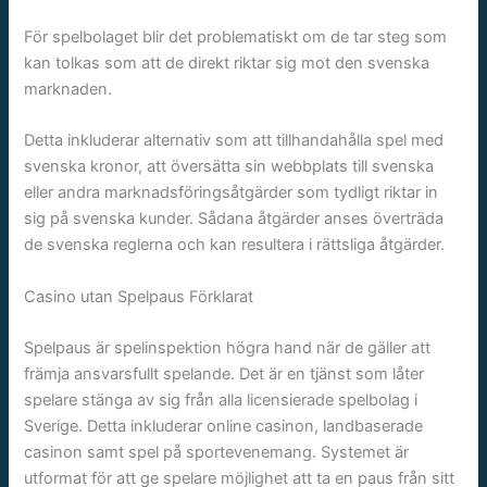
För spelbolaget blir det problematiskt om de tar steg som
kan tolkas som att de direkt riktar sig mot den svenska
marknaden.
Detta inkluderar alternativ som att tillhandahålla spel med
svenska kronor, att översätta sin webbplats till svenska
eller andra marknadsföringsåtgärder som tydligt riktar in
sig på svenska kunder. Sådana åtgärder anses överträda
de svenska reglerna och kan resultera i rättsliga åtgärder.
Casino utan Spelpaus Förklarat
Spelpaus är spelinspektion högra hand när de gäller att
främja ansvarsfullt spelande. Det är en tjänst som låter
spelare stänga av sig från alla licensierade spelbolag i
Sverige. Detta inkluderar online casinon, landbaserade
casinon samt spel på sportevenemang. Systemet är
utformat för att ge spelare möjlighet att ta en paus från sitt