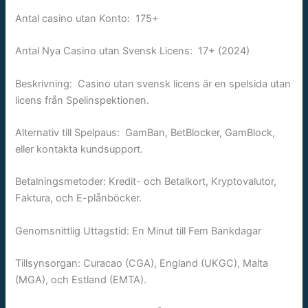
Antal casino utan Konto: 175+
Antal Nya Casino utan Svensk Licens: 17+ (2024)
Beskrivning: Casino utan svensk licens är en spelsida utan
licens från Spelinspektionen.
Alternativ till Spelpaus: GamBan, BetBlocker, GamBlock,
eller kontakta kundsupport.
Betalningsmetoder: Kredit- och Betalkort, Kryptovalutor,
Faktura, och E-plånböcker.
Genomsnittlig Uttagstid: En Minut till Fem Bankdagar
Tillsynsorgan: Curacao (CGA), England (UKGC), Malta
(MGA), och Estland (EMTA).