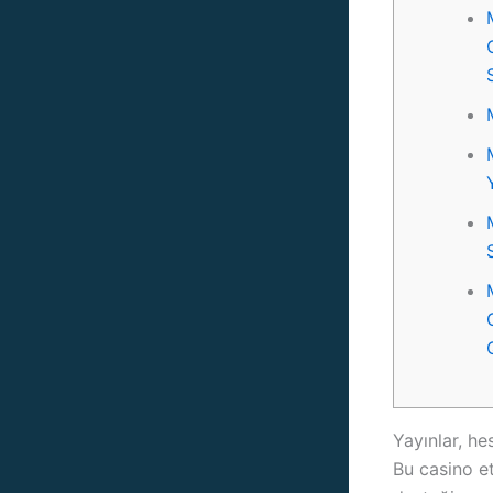
Yayınlar, he
Bu casino e