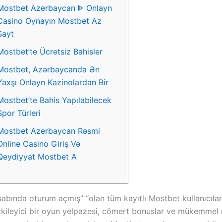
Mostbet Azerbaycan ᐈ Onlayn
Casino Oynayın Mostbet Az
Sayt
Mostbet’te Ücretsiz Bahisler
Mostbet, Azərbaycanda Ən
Yaxşı Onlayn Kazinolardan Bir
Mostbet’te Bahis Yapılabilecek
Spor Türleri
Mostbet Azerbaycan Rəsmi
Online Casino Giriş Və
Qeydiyyat Mostbet A
sabında oturum açmış” “olan tüm kayıtlı Mostbet kullanıcıları
tkileyici bir oyun yelpazesi, cömert bonuslar ve mükemmel 