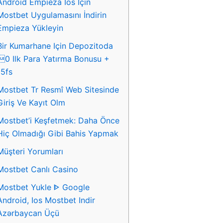
Android Empieza Ios Için
Mostbet Uygulamasını İndirin
Empieza Yükleyin
Bir Kumarhane Için Depozitoda
0 Ilk Para Yatırma Bonusu +
15fs
Mostbet Tr Resmî Web Sitesinde
Giriş Ve Kayıt Olm
Mostbet’i Keşfetmek: Daha Önce
Hiç Olmadığı Gibi Bahis Yapmak
Müşteri Yorumları
Mostbet Canlı Casino
Mostbet Yukle ᐈ Google
Android, Ios Mostbet Indir
Azərbaycan Üçü