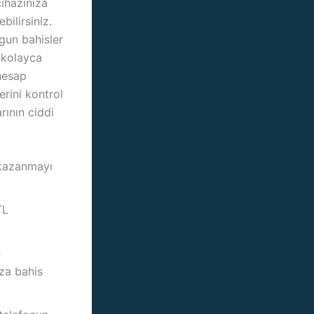
ihazınıza
bilirsiniz.
gun bahisler
 kolayca
 hesap
erini kontrol
ının ciddi
 kazanmayı
TL
n
za bahis