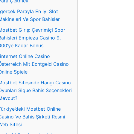
Para Çekmek
“gerçek Parayla En Iyi Slot
Makineleri Ve Spor Bahisler
Mostbet Giriş: Çevrimiçi Spor
Bahisleri Empieza Casino 9,
000’ye Kadar Bonus
“internet Online Casino
Österreich Mit Echtgeld Casino
Online Spiele
Mostbet Sitesinde Hangi Casino
Oyunları Sigue Bahis Seçenekleri
Mevcut?
Türkiye’deki Mostbet Online
Casino Ve Bahis Şirketi Resmi
Web Sitesi