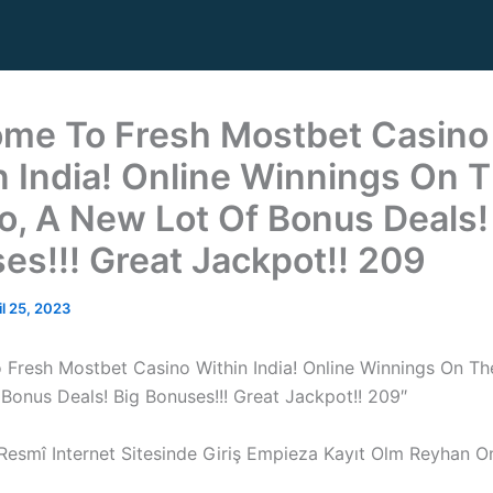
me To Fresh Mostbet Casino
n India! Online Winnings On 
o, A New Lot Of Bonus Deals!
es!!! Great Jackpot!! 209
il 25, 2023
Fresh Mostbet Casino Within India! Online Winnings On Th
Bonus Deals! Big Bonuses!!! Great Jackpot!! 209″
Resmî Internet Sitesinde Giriş Empieza Kayıt Olm Reyhan On