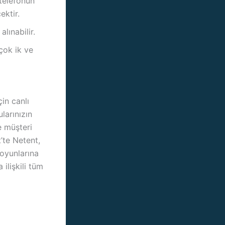
telefonun
ektir.
alınabilir.
çok ik ve
in canlı
larınızın
e müşteri
’te Netent,
 oyunlarına
ilişkili tüm