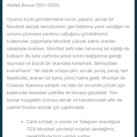
Added Bonus 550+250fs
Oyuncu kodu göndermekte sorun yaşıyor, ancak bir
Mostbet destek temsilcisinin geri bildirime yanıt verdiğini ve
sorunu çözmeye yardımcı olduğunu görebilirsiniz.
Kullanıcılar çoğunlukla Mostbet yüksek bahis oranları
sebebiyle överken, Mostbet kefil olan tanınmış bir kişiliği de
kutluyor. Bu süre zarfında şirket ismini değiştirme gereği
duymadı ve büyük bir skandala karışmadı. Bahisçideki
kumarhane” “ek olarak ortaya çıktı, ancak yavaş yavaş tam
teşekküllü, aranan bir bahis yönü haline geldi. Mostbet de
Curacao lisansına sahiptir ve olası bir sorunda çözüm için
kullanıcılar buradaki yetkililer ile temasa geçilebilir. Tüm
bunlar hoşgeldin bonusu almak ve hesabınızdan afin de
çekme fırsatını açmak için yapılmalıdır.
Canlı sohbet, e-posta ve Telegram aracılığıyla
7/24 Mostbet çevrimiçi müşteri desteğimiz,
gerektiğinde hızlı yardım sağlar.