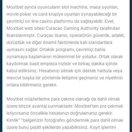
Mostbet ayrıca oyuncuların slot machine, masa oyunları,
movie poker ve canlı krupiye oyunları oynayabileceği bir
çevrimiçi on line casino platformu da sağlayabilir. Evet,
Mostbet web sitesi Curacao Gaming Authority tarafından
lisanslanmıştır. Curaçao lisansı, operatörün güvenlik, adalet,
dürüstlük ve diğer önemli faktörlerde katı standartlara
uymasını sağlar. Ortaklık programı, çevrimiçi bahis
oynamaya başlamanın mükemmel bir yoludur. Ortak olarak
kaydolmak basit empieza hızlıdır ve birkaç dakika içinde
kabul edilirsiniz. Hesabınızı silmek için destek hattıyla veya
mevcut başka bir yöntemle iletişime geçmeniz ve niyetinizi
onlara bildirmeniz gerekir.
Mostbet müşterilerine para çekme olanağı da dahil olmak
üzere birçok avantaj sunmaktadır. Mostbet’ten pra çekmek
istiyorsanız öncelikle hesabınızı doğrulamanız gerekir.
Kimlik” “belgenizin fotoğrafını göndermek para dahil olmak
üzere bunu çeşitli şekillerde yapabilirsiniz. Kayıt işlemini