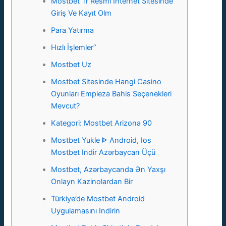
Mostbet Tr Resmî Internet Sitesinde
Giriş Ve Kayıt Olm
Para Yatırma
Hızlı İşlemler”
Mostbet Uz
Mostbet Sitesinde Hangi Casino
Oyunları Empieza Bahis Seçenekleri
Mevcut?
Kategori: Mostbet Arizona 90
Mostbet Yukle ᐈ Android, Ios
Mostbet Indir Azərbaycan Üçü
Mostbet, Azərbaycanda Ən Yaxşı
Onlayn Kazinolardan Bir
Türkiye’de Mostbet Android
Uygulamasını Indirin