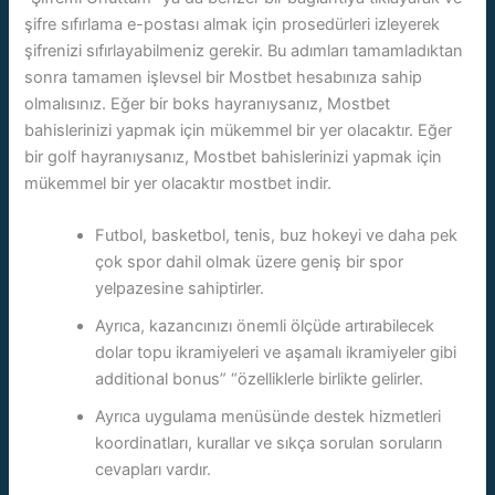
şifre sıfırlama e-postası almak için prosedürleri izleyerek
şifrenizi sıfırlayabilmeniz gerekir. Bu adımları tamamladıktan
sonra tamamen işlevsel bir Mostbet hesabınıza sahip
olmalısınız. Eğer bir boks hayranıysanız, Mostbet
bahislerinizi yapmak için mükemmel bir yer olacaktır. Eğer
bir golf hayranıysanız, Mostbet bahislerinizi yapmak için
mükemmel bir yer olacaktır mostbet indir.
Futbol, basketbol, tenis, buz hokeyi ve daha pek
çok spor dahil olmak üzere geniş bir spor
yelpazesine sahiptirler.
Ayrıca, kazancınızı önemli ölçüde artırabilecek
dolar topu ikramiyeleri ve aşamalı ikramiyeler gibi
additional bonus” “özelliklerle birlikte gelirler.
Ayrıca uygulama menüsünde destek hizmetleri
koordinatları, kurallar ve sıkça sorulan soruların
cevapları vardır.