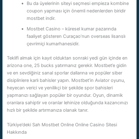
Bu da üyelerinin siteyi seçmesi empieza kombine
coupon yapması için önemli nedenlerden biridir
mostbet indir.
Mostbet Casino – küresel kumar pazarında
faaliyet gösteren Curaçao’nun overseas lisanslı
çevrimiçi kumarhanesidir.
Teklifi almak için kayıt olduktan sonraki yedi gün içinde en
arizona one, 25 bucks yatırmanız gerekir. Mostbet’e gidin
ve en sevdiğiniz sanal sporlar dallarına ve popüler siber
disiplinlere karlı bahisler yapın. Mostbet’in Aviator oyunu,
heyecan verici ve yenilikçi bir şekilde spor bahisleri
yapmanızı sağlayan popüler bir oyundur. Oyun, dinamik
oranlara sahiptir ve oranlar lehinize olduğunda kazancınızı
hızlı bir şekilde artırmanıza olanak tanır.
Türkiye’deki Sah Mostbet Online Online Casino Sitesi
Hakkında