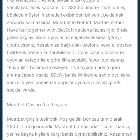
hizmetinizdedir. Ayrıca, sorularınızın çoğunu
yanıtlayabilecek kapsamlı bir SSS bölümüne” “sahiptirler,
böylece müşteri hizmetleri ekibinden bir yanıt beklemek
zorunda kalmazsınız. Mostbet’te Netent, Matter-of-fact
Have fun together with, BetSoft ve daha fazlası gibi önde
gelen sağlayıcıların oyunlarına erişebileceksiniz. Şifreyi
unuttuysanız, hesabınıza bağlı olan telefonu veya e–postayı
belirterek hemen kurtarabilirsiniz. Canlı casino lobisinde
oyunları kategorilere göre filtreleyebilir, favori oyunlarınızı
“Favoriler” bölümüne ekleyebilir ve oyunun adına göre
arama yapabilirsiniz. Büyük bahis limitlerine sahip oyunların
yanı sıra yeni comienza popüler oyunların seçildiği VIP
seçkisi vardır.
Mostbet Casino Azerbaycan
Mostbet giriş sitesindeki hoş geldin bonusu tam olarak
2500 TL değerindedir. Mostbet borsasında” “ise bir bahisçi
yerine başka kişilere karşı bahis oynayabilirsiniz. Kazanmak