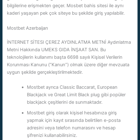
bilgilerine erişmekten geçer. Mosbet bahis sitesi ile aynı
kaderi yaşayan pek çok siteye bu şekilde giriş yapılabilir.
Mostbet Azerbaijan
İNTERNET SİTESI ÇEREZ AYDINLATMA METNİ Aydınlatma
Metni Hakkında UMEKS GIDA İNŞAAT SAN. Bu
teknolojilerin kullanımı başta 6698 sayılı Kişisel Verilerin
Korunması Kanunu (“Kanun”) olmak üzere diğer mevzuata
uygun şekilde gerçekleştirilmektedir.
Mostbet ayrıca Classic Baccarat, European
Blackjack ve Great Limit Black plug gibi popüler
blackjack çeşitlerini de sunmaktadır.
Mostbet giriş olarak kişisel hesabınıza giriş
yapmak için kayıt sırasında belirtilen e-posta
adresini veya telefon numarasını ve hesap
şifrenizi kullanabilirsiniz.