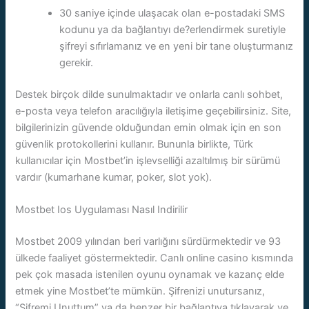
30 saniye içinde ulaşacak olan e-postadaki SMS
kodunu ya da bağlantıyı de?erlendirmek suretiyle
şifreyi sıfırlamanız ve en yeni bir tane oluşturmanız
gerekir.
Destek birçok dilde sunulmaktadır ve onlarla canlı sohbet,
e-posta veya telefon aracılığıyla iletişime geçebilirsiniz. Site,
bilgilerinizin güvende olduğundan emin olmak için en son
güvenlik protokollerini kullanır. Bununla birlikte, Türk
kullanıcılar için Mostbet’in işlevselliği azaltılmış bir sürümü
vardır (kumarhane kumar, poker, slot yok).
Mostbet Ios Uygulaması Nasıl Indirilir
Mostbet 2009 yılından beri varlığını sürdürmektedir ve 93
ülkede faaliyet göstermektedir. Canlı online casino kısmında
pek çok masada istenilen oyunu oynamak ve kazanç elde
etmek yine Mostbet’te mümkün. Şifrenizi unutursanız,
“Şifremi Unuttum” ya da benzer bir bağlantıya tıklayarak ve