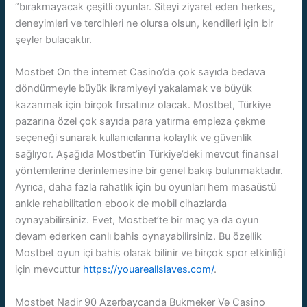
“bırakmayacak çeşitli oyunlar. Siteyi ziyaret eden herkes,
deneyimleri ve tercihleri ne olursa olsun, kendileri için bir
şeyler bulacaktır.
Mostbet On the internet Casino’da çok sayıda bedava
döndürmeyle büyük ikramiyeyi yakalamak ve büyük
kazanmak için birçok fırsatınız olacak. Mostbet, Türkiye
pazarına özel çok sayıda para yatırma empieza çekme
seçeneği sunarak kullanıcılarına kolaylık ve güvenlik
sağlıyor. Aşağıda Mostbet’in Türkiye’deki mevcut finansal
yöntemlerine derinlemesine bir genel bakış bulunmaktadır.
Ayrıca, daha fazla rahatlık için bu oyunları hem masaüstü
ankle rehabilitation ebook de mobil cihazlarda
oynayabilirsiniz. Evet, Mostbet’te bir maç ya da oyun
devam ederken canlı bahis oynayabilirsiniz. Bu özellik
Mostbet oyun içi bahis olarak bilinir ve birçok spor etkinliği
için mevcuttur
https://youareallslaves.com/
.
Mostbet Nadir 90 Azərbaycanda Bukmeker Və Casino