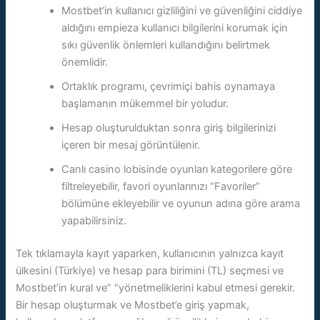
Mostbet’in kullanıcı gizliliğini ve güvenliğini ciddiye
aldığını empieza kullanıcı bilgilerini korumak için
sıkı güvenlik önlemleri kullandığını belirtmek
önemlidir.
Ortaklık programı, çevrimiçi bahis oynamaya
başlamanın mükemmel bir yoludur.
Hesap oluşturulduktan sonra giriş bilgilerinizi
içeren bir mesaj görüntülenir.
Canlı casino lobisinde oyunları kategorilere göre
filtreleyebilir, favori oyunlarınızı “Favoriler”
bölümüne ekleyebilir ve oyunun adına göre arama
yapabilirsiniz.
Tek tıklamayla kayıt yaparken, kullanıcının yalnızca kayıt
ülkesini (Türkiye) ve hesap para birimini (TL) seçmesi ve
Mostbet’in kural ve” “yönetmeliklerini kabul etmesi gerekir.
Bir hesap oluşturmak ve Mostbet’e giriş yapmak,