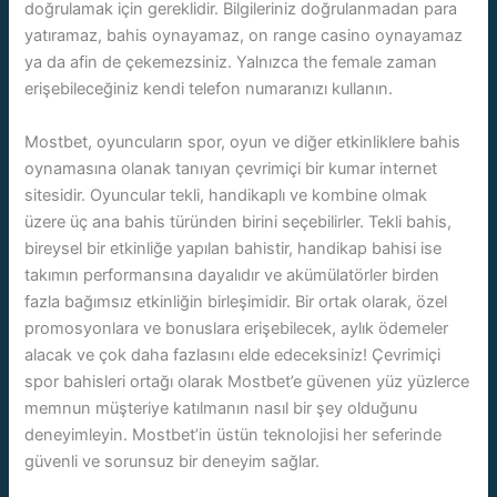
doğrulamak için gereklidir. Bilgileriniz doğrulanmadan para
yatıramaz, bahis oynayamaz, on range casino oynayamaz
ya da afin de çekemezsiniz. Yalnızca the female zaman
erişebileceğiniz kendi telefon numaranızı kullanın.
Mostbet, oyuncuların spor, oyun ve diğer etkinliklere bahis
oynamasına olanak tanıyan çevrimiçi bir kumar internet
sitesidir. Oyuncular tekli, handikaplı ve kombine olmak
üzere üç ana bahis türünden birini seçebilirler. Tekli bahis,
bireysel bir etkinliğe yapılan bahistir, handikap bahisi ise
takımın performansına dayalıdır ve akümülatörler birden
fazla bağımsız etkinliğin birleşimidir. Bir ortak olarak, özel
promosyonlara ve bonuslara erişebilecek, aylık ödemeler
alacak ve çok daha fazlasını elde edeceksiniz! Çevrimiçi
spor bahisleri ortağı olarak Mostbet’e güvenen yüz yüzlerce
memnun müşteriye katılmanın nasıl bir şey olduğunu
deneyimleyin. Mostbet’in üstün teknolojisi her seferinde
güvenli ve sorunsuz bir deneyim sağlar.