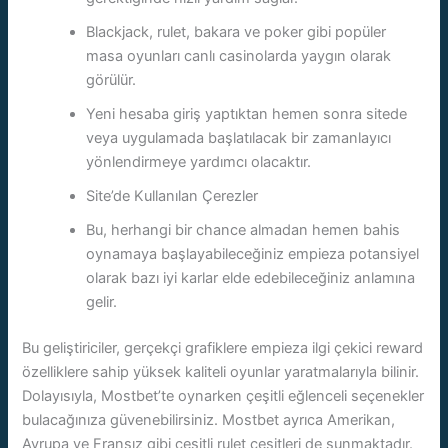
Blackjack, rulet, bakara ve poker gibi popüler
masa oyunları canlı casinolarda yaygın olarak
görülür.
Yeni hesaba giriş yaptıktan hemen sonra sitede
veya uygulamada başlatılacak bir zamanlayıcı
yönlendirmeye yardımcı olacaktır.
Site’de Kullanılan Çerezler
Bu, herhangi bir chance almadan hemen bahis
oynamaya başlayabileceğiniz empieza potansiyel
olarak bazı iyi karlar elde edebileceğiniz anlamına
gelir.
Bu geliştiriciler, gerçekçi grafiklere empieza ilgi çekici reward
özelliklere sahip yüksek kaliteli oyunlar yaratmalarıyla bilinir.
Dolayısıyla, Mostbet’te oynarken çeşitli eğlenceli seçenekler
bulacağınıza güvenebilirsiniz. Mostbet ayrıca Amerikan,
Avrupa ve Fransız gibi çeşitli rulet çeşitleri de sunmaktadır.