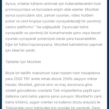
Ayrıca, ortaklar kârlarını artırmak için kullanabilecekleri özel
promosyonlara ve bonuslara erişim elde ederler. Mostbet
ayrıca oyuncuların slot, zaman oyunları, video holdem
poker ve canlı krupiye oyunları oynayabileceği bir çevrimiçi
casino platformu” “da sağlayabilir. Oyuncular bahis
oynayabilir ve çevrimiçi bir kumarhanede şans veya beceri
oyunları oynayarak potansiyel olarak para kazanabilirler.
Eğer bir futbol hayranıysanız, Mostbet bahislerinizi yapmak
için ideal bir yerdir.
Tabletler Için Mostbet
Böyle bir teklifin maksimum tutarı toplam hem hesaplarına
para 2500 TRY ankle rehab ebook 250fs ulaşıyor miktar
hesabı. Mostbet, güncel skor ve maç durumuna göre
sürekli güncellenen oranlarla Türk müşterilerine çeşitli spor
dallarına canlı bahis yapma şansı sunuyor. Mostbet’in canlı
bahis bölümü, uygun oranları ve kullanıcı dostu arayüzü ile
Türkiye’deki spor bahisçileri için popüler bir seçimdir. Dash,