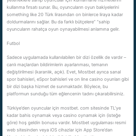
kullanma fırsatı sunar. Bu, oyuncuların oyun bakiyelerini
something like 20 Türk lirasından on binlerce liraya kadar
doldurmalarını sağlar. Bu da farklı bütçelere” “sahip
oyuncuların rahatça oyun oynayabilmesi anlamına gelir.
Futbol
Sadece uygulamada kullanılabilen bir dizi özellik de vardır –
canlı maçlardan bildirimlerin ayarlanması, temanın
değiştirilmesi (karanlık, açık). Evet, Mostbet ayrıca sanal
spor bahisleri, eSpor bahisleri ve on line casino oyunları gibi
bir dizi başka hizmet de sunmaktadır. Böylece, bu
platformun sunduğu tüm eğlencenin tadını çıkarabilirsiniz.
Türkiye’den oyuncular için mostbet. com sitesinde TL’ye
kadar bahis oynamak veya casino oynamak için (isteğe
göre) hoş geldin bonusu vardır. Mostbet uygulaması resmi
web sitesinden veya iOS cihazlar için App Store’dan