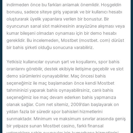
indirmeden önce bu farkları anlamak önemlidir. Hoşgeldin
bonusu, sadece siteye giriş yaparak ve bir kullanıcı hesabı
oluşturarak üyelik yapanlara verilen bir bonustur. Bir
oyuncunun sanal slot makinesinin arayüzüne alışması veya
kumar bileşeni olmadan oynaması için bir demo hesabı
gereklidir. Bu incelemeden, Mostbet (mostbet. com) dürüst
bir bahis şirketi olduğu sonucuna varabiliriz.
Yetkisiz kullanıcılar oyunun şart ve koşullarını, spor bahis
oranlarını görebilir, destek ekibiyle iletişime geçebilir ve slot
demo sürümlerini oynayabilirler. Maç öncesi bahis
seçeneğimiz ile maç başlamadan önce kendi Mostbet
tahmininizi yaparak bahis oynayabilirsiniz, canlı bahis
seçeneğimiz ise maç devam ederken bahis yapmanıza
olanak sağlar. Com net sitemiz, 2009’dan başlayarak on
yıldan fazla bir süredir spor bahisleri hizmetlerini
sunmaktadır. Minimum ve maksimum sınırlar arasında geniş
bir yelpaze sunan Mostbet casino, farklı finansal
yeteneklere sahip oyuncular için kumarhane hizmetlerini