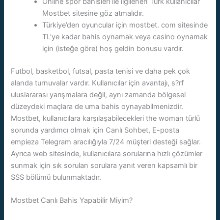
Online spor bahisleri ile ilgilenen Türk kullanıcılar
Mostbet sitesine göz atmalıdır.
Türkiye’den oyuncular için mostbet. com sitesinde
TL’ye kadar bahis oynamak veya casino oynamak
için (isteğe göre) hoş geldin bonusu vardır.
Futbol, ​​basketbol, ​​futsal, pasta tenisi ve daha pek çok
alanda turnuvalar vardır. Kullanıcılar için avantajı, s?rf
uluslararası yarışmalara değil, aynı zamanda bölgesel
düzeydeki maçlara de uma bahis oynayabilmenizdir.
Mostbet, kullanıcılara karşılaşabilecekleri the woman türlü
sorunda yardımcı olmak için Canlı Sohbet, E-posta
empieza Telegram aracılığıyla 7/24 müşteri desteği sağlar.
Ayrıca web sitesinde, kullanıcılara sorularına hızlı çözümler
sunmak için sık sorulan sorulara yanıt veren kapsamlı bir
SSS bölümü bulunmaktadır.
Mostbet Canlı Bahis Yapabilir Miyim?