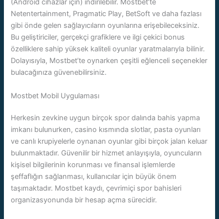
(Android cihazlar için) indirilebilir. Mostbet’te
Netentertainment, Pragmatic Play, BetSoft ve daha fazlası
gibi önde gelen sağlayıcıların oyunlarına erişebileceksiniz.
Bu geliştiriciler, gerçekçi grafiklere ve ilgi çekici bonus
özelliklere sahip yüksek kaliteli oyunlar yaratmalarıyla bilinir.
Dolayısıyla, Mostbet’te oynarken çeşitli eğlenceli seçenekler
bulacağınıza güvenebilirsiniz.
Mostbet Mobil Uygulaması
Herkesin zevkine uygun birçok spor dalında bahis yapma
imkanı bulunurken, casino kısmında slotlar, pasta oyunları
ve canlı krupiyelerle oynanan oyunlar gibi birçok jalan keluar
bulunmaktadır. Güvenilir bir hizmet anlayışıyla, oyuncuların
kişisel bilgilerinin korunması ve finansal işlemlerde
şeffaflığın sağlanması, kullanıcılar için büyük önem
taşımaktadır. Mostbet kaydı, çevrimiçi spor bahisleri
organizasyonunda bir hesap açma sürecidir.