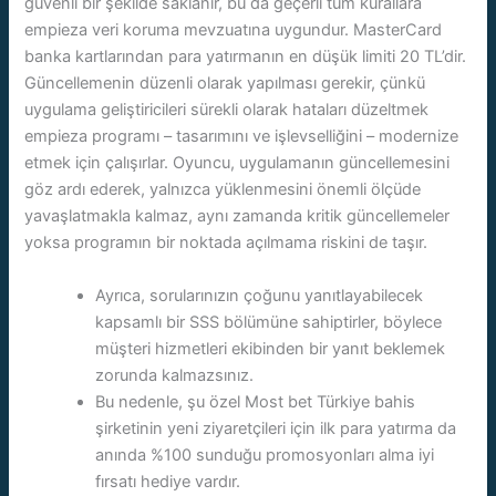
güvenli bir şekilde saklanır, bu da geçerli tüm kurallara
empieza veri koruma mevzuatına uygundur. MasterCard
banka kartlarından para yatırmanın en düşük limiti 20 TL’dir.
Güncellemenin düzenli olarak yapılması gerekir, çünkü
uygulama geliştiricileri sürekli olarak hataları düzeltmek
empieza programı – tasarımını ve işlevselliğini – modernize
etmek için çalışırlar. Oyuncu, uygulamanın güncellemesini
göz ardı ederek, yalnızca yüklenmesini önemli ölçüde
yavaşlatmakla kalmaz, aynı zamanda kritik güncellemeler
yoksa programın bir noktada açılmama riskini de taşır.
Ayrıca, sorularınızın çoğunu yanıtlayabilecek
kapsamlı bir SSS bölümüne sahiptirler, böylece
müşteri hizmetleri ekibinden bir yanıt beklemek
zorunda kalmazsınız.
Bu nedenle, şu özel Most bet Türkiye bahis
şirketinin yeni ziyaretçileri için ilk para yatırma da
anında %100 sunduğu promosyonları alma iyi
fırsatı hediye vardır.