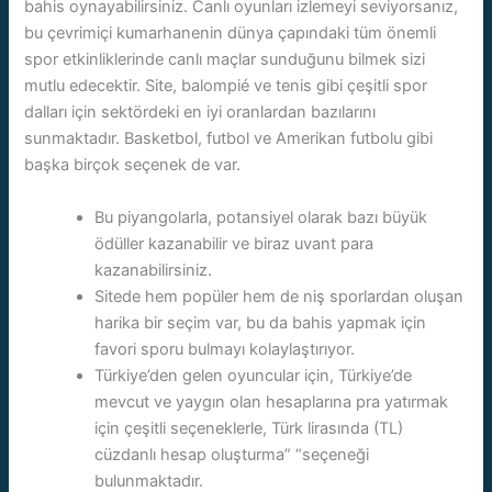
bahis oynayabilirsiniz. Canlı oyunları izlemeyi seviyorsanız,
bu çevrimiçi kumarhanenin dünya çapındaki tüm önemli
spor etkinliklerinde canlı maçlar sunduğunu bilmek sizi
mutlu edecektir. Site, balompié ve tenis gibi çeşitli spor
dalları için sektördeki en iyi oranlardan bazılarını
sunmaktadır. Basketbol, ​​futbol ve Amerikan futbolu gibi
başka birçok seçenek de var.
Bu piyangolarla, potansiyel olarak bazı büyük
ödüller kazanabilir ve biraz uvant para
kazanabilirsiniz.
Sitede hem popüler hem de niş sporlardan oluşan
harika bir seçim var, bu da bahis yapmak için
favori sporu bulmayı kolaylaştırıyor.
Türkiye’den gelen oyuncular için, Türkiye’de
mevcut ve yaygın olan hesaplarına pra yatırmak
için çeşitli seçeneklerle, Türk lirasında (TL)
cüzdanlı hesap oluşturma” “seçeneği
bulunmaktadır.