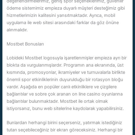
değerlendirmelerimiz, geniş spor seçeneklerimiz, güvenilir
ödeme sistemimiz empieza duyarlı müşteri desteğimiz gibi
hizmetlerimizin kalitesini yansıtmaktadır. Ayrıca, mobil
uygulama ile web sitesi arasındaki farklar da göz önüne
alınmalıdır.
Mostbet Bonusları
Lobideki Mostbet logosuyla işaretlenmişler empieza ayrı bir
blokta da vurgulanmışlardır. Programın ana ekranında, üst
kısmında, promosyonlar, ikramiyeler ve turnuvalarla birlikte
önemli spor etkinliklerinin duyurulduğu bir rotasyon bloğu
vardır. Aşağıda en popüler canlı etkinliklere ve çizgilere
bağlantılar ve sobre çok aranan on line casino oyunlarına
bağlantılar bulunmaktadır. Mostbet ile ortak olmak
istiyorsanız, bunu web sitelerine kaydolarak yapabilirsiniz.
Bunlardan herhangi birini seçerseniz, yatırmak istediğiniz
tutarı seçebileceğiniz bir ekran göreceksiniz. Herhangi bir