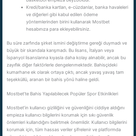
basketbol empieza beyzboldur.
Kredi/banka kartları, e-cüzdanlar, banka havaleleri
ve diğerleri gibi kabul edilen ödeme
yöntemlerinden birini kullanarak Mostbet
hesabınıza para ekleyebilirsiniz.
Bu süre zarfında şirket ismini değiştirme gereği duymadı ve
büyük bir skandala karışmadı. Bu lisans, İtalyan veya
İspanyol lisanslarına kıyasla daha kolay alınabilir, ancak bu
zayıflık diğer faktörlerle dengelenmektedir. Bahisçideki
kumarhane ek olarak ortaya çıktı, ancak yavaş yavaş tam
teşekküllü, aranan bir bahis yönü haline geldi.
Mostbet’te Bahis Yapılabilecek Popüler Spor Etkinlikleri
Mostbet’in kullanıcı gizliliğini ve güvenliğini ciddiye aldığını
empieza kullanıcı bilgilerini korumak için sıkı güvenlik
önlemleri kullandığını belirtmek önemlidir. Kullanıcı bilgilerini
korumak için, tüm hassas veriler şifrelenir ve platformda