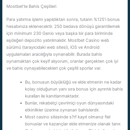
Mostbet’te Bahis Çeşitleri
Para yatırma işlemi yapıldıktan sonra, tutarın %125’i bonus
hesabınıza eklenecektir. 250 bedava dönüşü garantilemek
için minimum 230 Genio veya başka bir para biriminde
eşdeğeri depozito yatırılmalıdır. Mostbet Casino web
sürümü (tarayıcıdaki web sitesi), iOS ve Android
uygulamaları aracılığıyla oynanabilir. Burada bahis
oynamaktan çok keyif alıyorum, oranlar gerçekten çok iyi
ve bahis oynayabilecekleri çok çeşitli sporlar var.
Bu, bonusun büyüklüğü ve elde etmenin ne kadar
kolay olduğunun yanı sıra bonus için ayrıntılı bahis
kuralları ile kanıtlanmaktadır.
Bunlar, rekabetçi çevrimiçi oyun dünyasındaki
etkinlikler üzerine oynanan bahislerdir.
Most casino sitesinde s?rf kayıt olmanız fiel
bonuslar ve kazançlar elde etmenize olanak tanır.