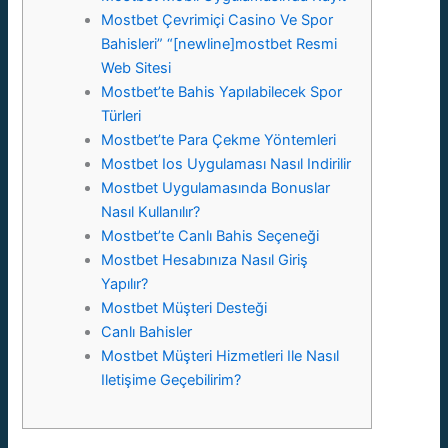
Mostbet Çevrimiçi Casino Ve Spor
Bahisleri” “[newline]mostbet Resmi
Web Sitesi
Mostbet’te Bahis Yapılabilecek Spor
Türleri
Mostbet’te Para Çekme Yöntemleri
Mostbet Ios Uygulaması Nasıl Indirilir
Mostbet Uygulamasında Bonuslar
Nasıl Kullanılır?
Mostbet’te Canlı Bahis Seçeneği
Mostbet Hesabınıza Nasıl Giriş
Yapılır?
Mostbet Müşteri Desteği
Canlı Bahisler
Mostbet Müşteri Hizmetleri Ile Nasıl
Iletişime Geçebilirim?