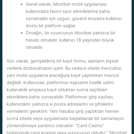
Genel olarak, Mostbet mobil uygulaması
kullanıcılara favori spor etkinliklerine bahis
oynamaları için uygun, güvenli empieza kullanıcı
dostu bir platform sağlar.
Örneğin, bir oyuncunun Mostbet yalnızca bir
hesabı olmalıdır, kullanıcı 18 yaşından büyük
olmalıdır.
Son olarak, genişletilmiş bir kayıt formu, alanların kişisel
verilerle doldurulmasını içerir. Bu sadece sitede mevcuttur,
yani mobil uygulama aracılığıyla kayıt yaptırırken mevcut
değildir. Kullanıcılar, platformun kapsamlı özellik setini
kullanabilir empieza kayıt olduktan sonra seçtikleri
etkinliklere bahis oynayabilir. Platformun giriş sayfası,
kullanıcıların yalnızca e-posta adreslerini ve şifrelerini
vermelerini gerektirir. Yeni hesaba giriş yaptıktan hemen
sonra sitede veya uygulamada başlatılacak bir zamanlayıcı
yönlendirmeye yardımcı olacaktır. “Canli Casino”
bölümünde canlı krupiye veya sunucunun olduğu” “Mostbet