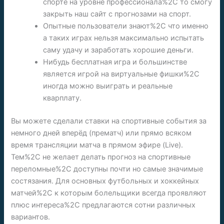
спорте на уровне профессионала%2C то смогу
закрыть наш сайт с прогнозами на спорт.
Опытные пользователи знают%2C что именно
а таких играх нельзя максимально испытать
саму удачу и заработать хорошие деньги.
Нибудь бесплатная игра и большинстве
является игрой на виртуальные фишки%2C
иногда можно выиграть и реальные
кварплату.
Вы можете сделали ставки на спортивные события за
немного дней вперёд (прематч) или прямо всяком
время трансляции матча в прямом эфире (Live).
Тем%2C не желает делать прогноз на спортивные
переломные%2C доступны почти но самые значимые
состязания. Для основных футбольных и хоккейных
матчей%2C к которым болельщики всегда проявляют
плюс интереса%2C предлагаются сотни различных
вариантов.