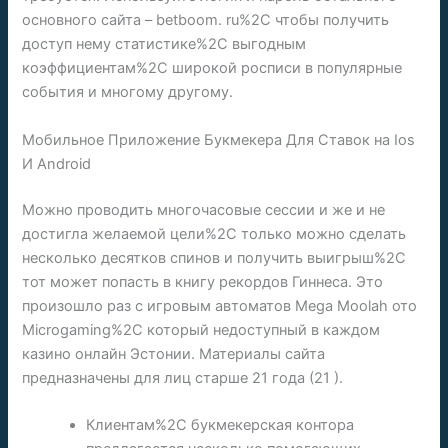
основного сайта – betboom. ru%2C чтобы получить
доступ нему статистике%2C выгодным
коэффициентам%2C широкой росписи в популярные
события и многому другому.
Мобильное Приложение Букмекера Для Ставок на Ios
И Android
Можно проводить многочасовые сессии и же и не
достигла желаемой цели%2C только можно сделать
несколько десятков спинов и получить выигрыш%2C
тот может попасть в книгу рекордов Гиннеса. Это
произошло раз с игровым автоматов Mega Moolah ото
Microgaming%2C который недоступный в каждом
казино онлайн Эстонии. Материалы сайта
предназначены для лиц старше 21 года (21 ).
Клиентам%2C букмекерская контора