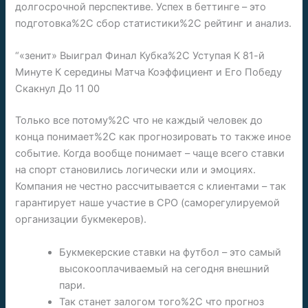
долгосрочной перспективе. Успех в беттинге – это
подготовка%2C сбор статистики%2C рейтинг и анализ.
“«зенит» Выиграл Финал Кубка%2C Уступая К 81-й
Минуте К середины Матча Коэффициент и Его Победу
Скакнул До 11 00
Только все потому%2C что не каждый человек до
конца понимает%2C как прогнозировать то также иное
событие. Когда вообще понимает – чаще всего ставки
на спорт становились логически или и эмоциях.
Компания не честно рассчитывается с клиентами – так
гарантирует наше участие в СРО (саморегулируемой
организации букмекеров).
Букмекерские ставки на футбол – это самый
высокооплачиваемый на сегодня внешний
пари.
Так станет залогом того%2C что прогноз