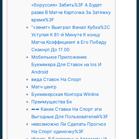
«боруссия» Забить%3F А Будет
разве В Матче Карточка За Затяжку
время%3F
“«зенит» Выиграл Финал Кубка%2C
Уступая К 81-й Минуте К концу
Матча Коэффициент в Его Победу
Скакнул До 11 00
Мобильное Приложение
Букмекера Для Ставок на Ios И
Android
вида Ставок На Спорт
Матч центр
Букмекерская Контора Winline
Преимущества Бк
➦➦ Какие Ставки На Спорт эти
Выгодные Для Пользователей%3F
невозможно Ли Сделать Прогноз
На Спорт одиночку%3F