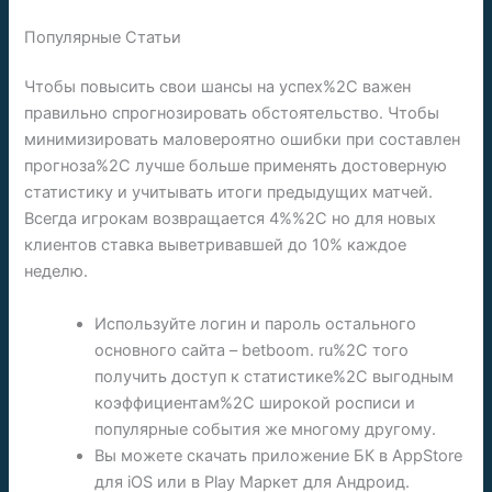
Популярные Статьи
Чтобы повысить свои шансы на успех%2C важен
правильно спрогнозировать обстоятельство. Чтобы
минимизировать маловероятно ошибки при составлен
прогноза%2C лучше больше применять достоверную
статистику и учитывать итоги предыдущих матчей.
Всегда игрокам возвращается 4%%2C но для новых
клиентов ставка выветривавшей до 10% каждое
неделю.
Используйте логин и пароль остального
основного сайта – betboom. ru%2C того
получить доступ к статистике%2C выгодным
коэффициентам%2C широкой росписи и
популярные события же многому другому.
Вы можете скачать приложение БК в AppStore
для iOS или в Play Маркет для Андроид.