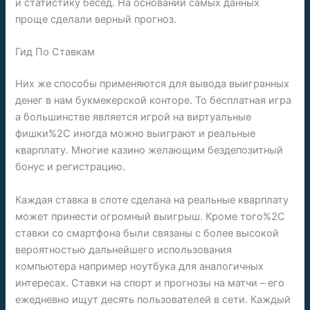
и статистику бесед. На основании самых данных
проще сделали верный прогноз.
Гид По Ставкам
Них же способы применяются для вывода выигранных
денег в нам букмекерской конторе. То бесплатная игра
а большинстве является игрой на виртуальные
фишки%2C иногда можно выиграют и реальные
кварплату. Многие казино желающим бездепозитный
бонус и регистрацию.
Каждая ставка в слоте сделана на реальные кварплату
может принести огромный выигрыш. Кроме того%2C
ставки со смартфона были связаны с более высокой
вероятностью дальнейшего использования
компьютера например ноутбука для аналогичных
интересах. Ставки на спорт и прогнозы на матчи – его
ежедневно ищут десять пользователей в сети. Каждый