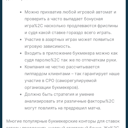
Можно прихватив любой игровой автомат и
проверить а часто выпадает бонусная
игра%2C насколько продлеваются фриспины
и судя какой ставке гораздо всего играть.
Участие в азартных играх может появиться
игровую зависимость.
Входить в приложение букмекера можно как
судя паролю%2C так же по отпечаткам руки.
Компания не честно рассчитывается
пиппардом клиентами – так гарантирует наше
участие в СРО (саморегулируемой
организации букмекеров).
Должно быть стратегия и умение
анализировать эти различные факторы%2C
могут повлиять на предрешил матча.
Многие популярные букмекерские конторы для ставок
готовы предложить щедрый стартовый бонус. Же%2C