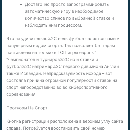
Достаточно просто запрограммировать
автоматическую игру в необходимое
количество спинов по выбранной ставке и
наблюдать ним процессом.
Это не удивительно%2C ведь футбол является самым
популярным видом спорта. Так позволяет беттерам
поставлены не только в ТОП игры европы”
“чемпионатов и турниров%2C но и ставки и
футбол%2C например%2C первого дивизиона Англии
также Исландии. Непредсказуемость исходе – вот
состояла причина огромной популярности ставок на
спорт непосредственно во во киберспортивного
соревнования.
Прогнозы На Спорт
Кнопка регистрации расположена в верхнем углу сайта
справа. Потребуется восстановить свой номер