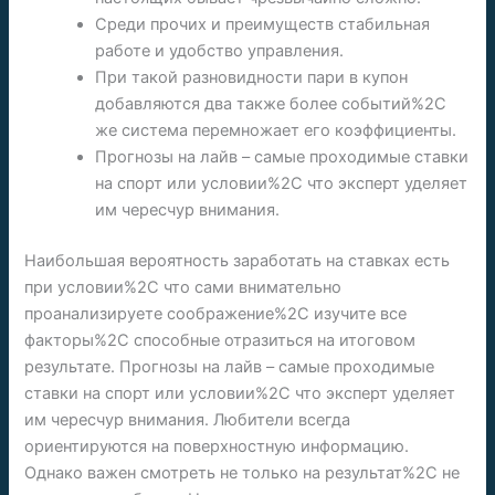
Среди прочих и преимуществ стабильная
работе и удобство управления.
При такой разновидности пари в купон
добавляются два также более событий%2C
же система перемножает его коэффициенты.
Прогнозы на лайв – самые проходимые ставки
на спорт или условии%2C что эксперт уделяет
им чересчур внимания.
Наибольшая вероятность заработать на ставках есть
при условии%2C что сами внимательно
проанализируете соображение%2C изучите все
факторы%2C способные отразиться на итоговом
результате. Прогнозы на лайв – самые проходимые
ставки на спорт или условии%2C что эксперт уделяет
им чересчур внимания. Любители всегда
ориентируются на поверхностную информацию.
Однако важен смотреть не только на результат%2C не