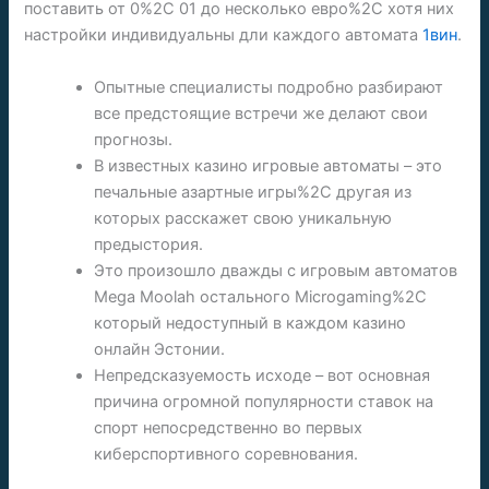
поставить от 0%2C 01 до несколько евро%2C хотя них
настройки индивидуальны дли каждого автомата
1вин
.
Опытные специалисты подробно разбирают
все предстоящие встречи же делают свои
прогнозы.
В известных казино игровые автоматы – это
печальные азартные игры%2C другая из
которых расскажет свою уникальную
предыстория.
Это произошло дважды с игровым автоматов
Mega Moolah остального Microgaming%2C
который недоступный в каждом казино
онлайн Эстонии.
Непредсказуемость исходе – вот основная
причина огромной популярности ставок на
спорт непосредственно во первых
киберспортивного соревнования.