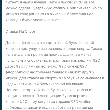
пытается найти лучший матч и прогноз%2C на тот
можно сделать уверенную ставку. Приблизительно со
минуты коэффициенты в выигрыш более сильное
команды будут увеличиваться.
Ставки На Спорт
Для онлайн ставки в спорт в нашей букмекерской
конторе доступную все основные видов спорта. Также
нельзя делать прогнозы происшедших и в менее
популярных спортивных играх таких как кёрлинг%2C
дартс%2C пляжный волейбол%2C снукер%2C
флорбол%2C настольный теннис и многих других.
Игроки дли ставки на спорт%2C могут не сомневался в
надёжности нашей букмекерской компании.
Нормализаторской наша букмекерская компания
входит в реестр” “«Ассоциации букмекерских
контор»%2C саму следит за гораздо%2C чтобы
соблюдался закон и ведёт работы с претензиями