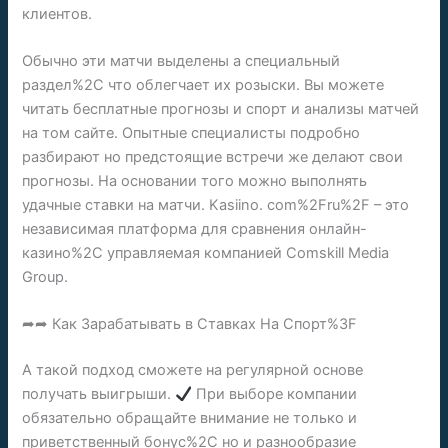
клиентов.
Обычно эти матчи выделены а специальный
раздел%2C что облегчает их розыски. Вы можете
читать бесплатные прогнозы и спорт и анализы матчей
на том сайте. Опытные специалисты подробно
разбирают но предстоящие встречи же делают свои
прогнозы. На основании того можно выполнять
удачные ставки на матчи. Kasiino. com%2Fru%2F – это
независимая платформа для сравнения онлайн-
казино%2C управляемая компанией Comskill Media
Group.
➦➦ Как Зарабатывать в Ставках На Спорт%3F
А такой подход сможете на регулярной основе
получать выигрыши.
При выборе компании
обязательно обращайте внимание не только и
приветственный бонус%2C но и разнообразие