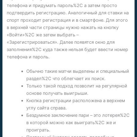
телефона и придумать пароль%2C а затем просто
подтвердить регистрацию. Аналогичный для ставки на
спорт проходит регистрация и в смартфоне. Для этого
в верхней части страницы нужно нажать на кнопку
«Войти»%2C же затем выбрать –
«Зарегистрироваться». Далее появятся окно для
заполнения%2C куда также нельзя будет ввести номер
телефона и пароль.
Обычно такие матчи выделены и специальный
раздел%2C что облегчает их поиск.
Только такой подход позволит на регулярной
основе получать выигрыши.
Кнопка регистрации расположена а верхнем
углу сайта справа.
Бездумное заключение пари – это лотерея%2C
в которой можно как выиграть%2C же и
проиграть.