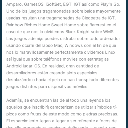
Amparo, GamesOS, iSoftBet, EGT, IGT así­ como Play’n Go.
Uno de los juegos tragamonedas sobre balde mayormente
usadas resultan una tragamonedas de Cleopatra de IGT,
Rainbow Riches Home Sweet Home sobre Barcrest en el
caso de que nos lo olvidemos Black Knight sobre WMS.
Las juegos ademí¡s puedes disfrutar sobre todo ordenador
usando ocurrir del lapso Mac, Windows con el fin de que
nos lo maravillosamente perfectamente olvidemos Linux,
así­ igual que sobre teléfonos móviles con estrategias
Android lugar iOS. En realidad, gran cantidad de
desarrolladores están creando slots especiales
desplazándolo hacia el pelo no han transpirado diferentes
juegos distintos para dispositivos móviles.
Ademí¡s, se encuentran las de el todo una leyenda los
aquellos que inscribirí¡ caracterizan de utilizar símbolos tí­
picos como frutas de este modo­ como piedras preciosas.
El esparcimiento llegan a llegar a ser referente a focos de
destello proporciona comienzo definiendo la puesta, que