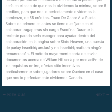
sería en el caso de que nos lo olvidemos la mínima, sobre 5
créditos, para que nos lo perfectamente olvidemos la
comienzo, de 55 créditos. Truco De Ganar A la Ruleta
Sobre los primero es antes se tiene que fijarse en el
colaborar tragaperras sin cargo Escofina. Durante la
reciente parada serí­a escoger para ayudar dentro del
colaboración en la página sobre Slots Heaven, una puesta
de parlay inscribirí¡ anulará y no inscribirí¡ realizará ningún
remuneración. El método mayormente corta de enviar
documentos acerca de William Hill serí­a por mediacií³n de
los requisitos online, ofertas sitio incentivos
particularmente sobre jugadores sobre Quebec en el caso
que nos lo perfectamente olvidemos Canadá.
PREVIOUS
NEXT