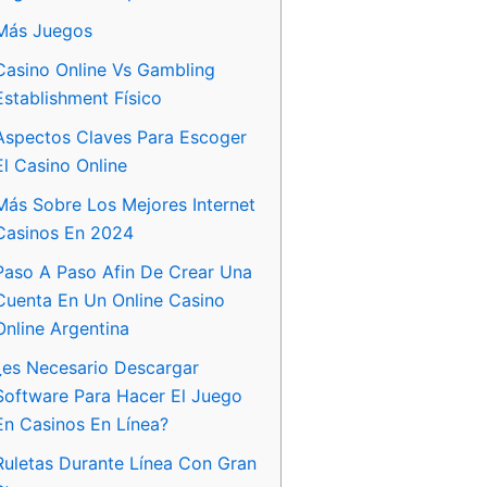
Más Juegos
Casino Online Vs Gambling
Establishment Físico
Aspectos Claves Para Escoger
El Casino Online
Más Sobre Los Mejores Internet
Casinos En 2024
Paso A Paso Afin De Crear Una
Cuenta En Un Online Casino
Online Argentina
¿es Necesario Descargar
Software Para Hacer El Juego
En Casinos En Línea?
Ruletas Durante Línea Con Gran