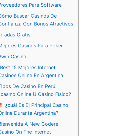
Proveedores Para Software
Cómo Buscar Casinos De
Confianza Con Bonos Atractivos
Tiradas Gratis
Mejores Casinos Para Poker
Bwin Casino
“Best 15 Mejores Internet
Casinos Online En Argentina
Tipos De Casino En Perú:
¿casino Online U Casino Físico?
¿cuál Es El Principal Casino
Online Durante Argentina?
Bienvenida A New Codere
Casino On The Internet