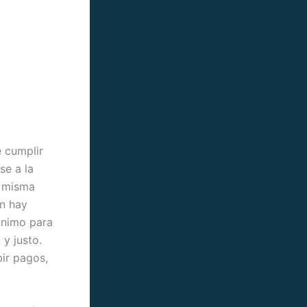
e cumplir
se a la
s misma
én hay
inimo para
y justo.
bir pagos,