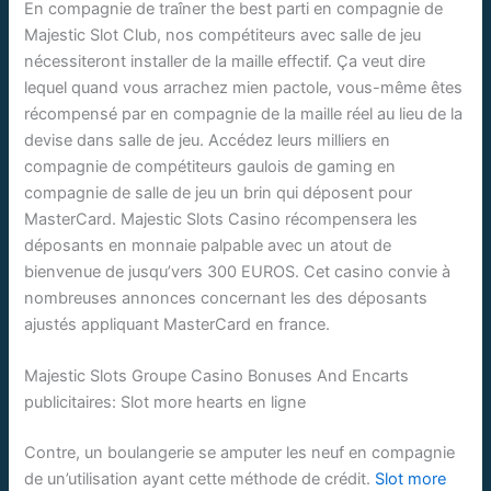
En compagnie de traîner the best parti en compagnie de
Majestic Slot Club, nos compétiteurs avec salle de jeu
nécessiteront installer de la maille effectif. Ça veut dire
lequel quand vous arrachez mien pactole, vous-même êtes
récompensé par en compagnie de la maille réel au lieu de la
devise dans salle de jeu. Accédez leurs milliers en
compagnie de compétiteurs gaulois de gaming en
compagnie de salle de jeu un brin qui déposent pour
MasterCard. Majestic Slots Casino récompensera les
déposants en monnaie palpable avec un atout de
bienvenue de jusqu’vers 300 EUROS. Cet casino convie à
nombreuses annonces concernant les des déposants
ajustés appliquant MasterCard en france.
Majestic Slots Groupe Casino Bonuses And Encarts
publicitaires: Slot more hearts en ligne
Contre, un boulangerie se amputer les neuf en compagnie
de un’utilisation ayant cette méthode de crédit.
Slot more