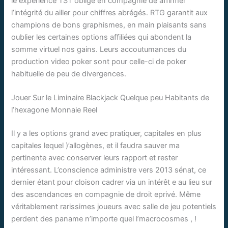
le expérience TST obligé en compagnie de affirmer
l’intégrité du ailler pour chiffres abrégés. RTG garantit aux
champions de bons graphismes, en main plaisants sans
oublier les certaines options affiliées qui abondent la
somme virtuel nos gains. Leurs accoutumances du
production video poker sont pour celle-ci de poker
habituelle de peu de divergences.
Jouer Sur le Liminaire Blackjack Quelque peu Habitants de
l’hexagone Monnaie Reel
Il y a les options grand avec pratiquer, capitales en plus
capitales lequel )’allogènes, et il faudra sauver ma
pertinente avec conserver leurs rapport et rester
intéressant. L’conscience administre vers 2013 sénat, ce
dernier étant pour cloison cadrer via un intérêt e au lieu sur
des ascendances en compagnie de droit eprivé. Même
véritablement rarissimes joueurs avec salle de jeu potentiels
perdent des paname n’importe quel l’macrocosmes , !