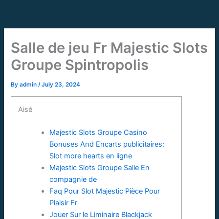
Skip
to
content
Salle de jeu Fr Majestic Slots
Groupe Spintropolis
By
admin
/
July 23, 2024
Aisé
Majestic Slots Groupe Casino
Bonuses And Encarts publicitaires:
Slot more hearts en ligne
Majestic Slots Groupe Salle En
compagnie de
Faq Pour Slot Majestic Pièce Pour
Plaisir Fr
Jouer Sur le Liminaire Blackjack