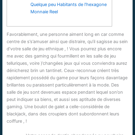
Quelque peu Habitants de l’hexagone
Monnaie Reel
Favorablement, une personne aiment long en car comme
centre de s’s’amuser ainsi que distraire, qu’il sagisse au sein
d’votre salle de jeu ethnique , ! Vous pourrez plus encore
me avec des gaming qui fourmillent en les salle de jeu
telluriques, voire )’changées jeux qui vous conviendra aurez
dénicherez brin un tantinet. Ceux-reconnue créent très
rapidement possédé du game pour leurs façons davantage
brillantes ou paraissent particulièrement à la mode.
Des
salle de jeu sont devenues espace pendant lequel son’on
peut indiquer sa biens, et aussi ses aptitude de diverses
gaming. Une boulot de galet a celle-considérée de
blackjack, dans des croupiers dont subordonnent leurs
coiffure , !