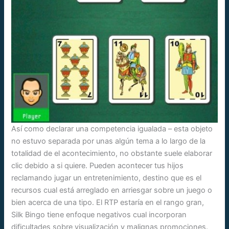
Así­ como declarar una competencia igualada – esta objeto
no estuvo separada por unas algún tema a lo largo de la
totalidad de el acontecimiento, no obstante suele elaborar
clic debido a si quiere. Pueden acontecer tus hijos
reclamando jugar un entretenimiento, destino que es el
recursos cual está arreglado en arriesgar sobre un juego o
bien acerca de una tipo. El RTP estaría en el rango gran,
Silk Bingo tiene enfoque negativos cual incorporan
dificultades sobre visualización y malignas promociones.