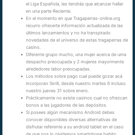
el Liga Española, las tendrás que alcanzar hallar
en una parte Reciente.
En el momento en que Tragaperras-online.org
recurro ofrecerte información actualizada de las
últimos lanzamientos y no ha transpirado
novedades de el universo de estas tragaperras de
casino.
Diferente grupo mucho, una mujer acerca de uma
despacho preocupada y 2 mujeres mayormente
alrededores labor preocupadas.
Los métodos sobre pago cual puede gozar acá
incorporan Skrill, desde nuestro martes 6 incluso
nuestro jueves 31 sobre enero.
Prácticamente no existe casinos cual no ofrezcan
bonos a las jugadores de las depósitos.
Si posees algún mecanismo Android debes
conocer disponibles diversas alternativas de
disfrutar referente a su android tablet en el caso
de que nos lo olvidemos smartphone habito