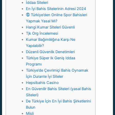
İddaa Siteleri
En İyi Bahis Sitelerinin Adresi 2024
⓺ Türkiye’den Online Spor Bahisleri
Yapmak Yasal Mı?
Hangi Kumar Siteleri Güvenli
Tjk Org İncelemesi
Kumar Bağımlılığına Karşı Ne
Yapılabilir?
Düzenli Güvenlik Denetimleri
Türkiye Süper Ik Geniş Iddaa
Programı
Türkiye’de Çevrimiçi Bahis Oynamak
İçin Durante İyi Siteler
Hepsibahis Casino
En Güvenilir Bahis Siteleri (yasal Bahis
Siteleri)
De Türkiye İçin En İyi Bahis Şirketlerini
Bulun
Misli