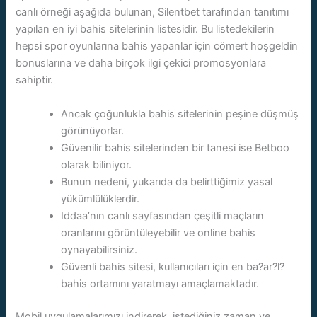
canlı örneği aşağıda bulunan, Silentbet tarafından tanıtımı
yapılan en iyi bahis sitelerinin listesidir. Bu listedekilerin
hepsi spor oyunlarına bahis yapanlar için cömert hoşgeldin
bonuslarına ve daha birçok ilgi çekici promosyonlara
sahiptir.
Ancak çoğunlukla bahis sitelerinin peşine düşmüş
görünüyorlar.
Güvenilir bahis sitelerinden bir tanesi ise Betboo
olarak biliniyor.
Bunun nedeni, yukarıda da belirttiğimiz yasal
yükümlülüklerdir.
Iddaa’nın canlı sayfasından çeşitli maçların
oranlarını görüntüleyebilir ve online bahis
oynayabilirsiniz.
Güvenli bahis sitesi, kullanıcıları için en ba?ar?l?
bahis ortamını yaratmayı amaçlamaktadır.
Mobil uygulamalarımızı indirerek, istediğiniz zaman ve