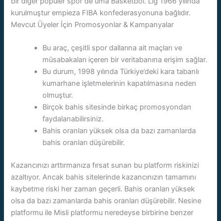
bir diğer popüler spor de uma Basketbol. Lig 1966 yılında
kurulmuştur empieza FIBA konfederasyonuna bağlıdır.
Mevcut Üyeler İçin Promosyonlar & Kampanyalar
Bu araç, çeşitli spor dallarına ait maçları ve
müsabakaları içeren bir veritabanına erişim sağlar.
Bu durum, 1998 yılında Türkiye’deki kara tabanlı
kumarhane işletmelerinin kapatılmasına neden
olmuştur.
Birçok bahis sitesinde birkaç promosyondan
faydalanabilirsiniz.
Bahis oranları yüksek olsa da bazı zamanlarda
bahis oranları düşürebilir.
Kazancınızı arttırmanıza fırsat sunan bu platform riskinizi
azaltıyor. Ancak bahis sitelerinde kazancınızın tamamını
kaybetme riski her zaman geçerli. Bahis oranları yüksek
olsa da bazı zamanlarda bahis oranları düşürebilir. Nesine
platformu ile Misli platformu neredeyse birbirine benzer