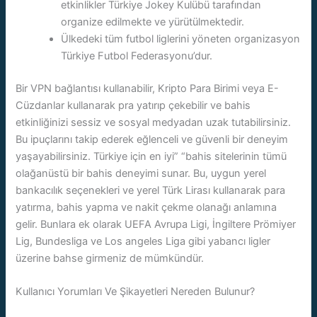
etkinlikler Türkiye Jokey Kulübü tarafından
organize edilmekte ve yürütülmektedir.
Ülkedeki tüm futbol liglerini yöneten organizasyon
Türkiye Futbol Federasyonu’dur.
Bir VPN bağlantısı kullanabilir, Kripto Para Birimi veya E-
Cüzdanlar kullanarak pra yatırıp çekebilir ve bahis
etkinliğinizi sessiz ve sosyal medyadan uzak tutabilirsiniz.
Bu ipuçlarını takip ederek eğlenceli ve güvenli bir deneyim
yaşayabilirsiniz. Türkiye için en iyi” “bahis sitelerinin tümü
olağanüstü bir bahis deneyimi sunar. Bu, uygun yerel
bankacılık seçenekleri ve yerel Türk Lirası kullanarak para
yatırma, bahis yapma ve nakit çekme olanağı anlamına
gelir. Bunlara ek olarak UEFA Avrupa Ligi, İngiltere Prömiyer
Lig, Bundesliga ve Los angeles Liga gibi yabancı ligler
üzerine bahse girmeniz de mümkündür.
Kullanıcı Yorumları Ve Şikayetleri Nereden Bulunur?