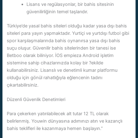
Lisans ve regülasyonlar, bir bahis sitesinin
güvenilirliğinin temel taşlarıdır.
Türkiye’de yasal bahis siteleri olduğu kadar yasa dışı bahis
siteleri para yayın yapmaktadır. Yurtiçi ve yurtdışı futbol gibi
spor karşılaşmalarında bahis oynanırsa yasa dışı bahis
suçu oluşur. Güvenilir bahis sitelerinden bir tanesi ise
Betboo olarak biliniyor. İOS empieza Android işletim
sistemine sahip cihazlarınızda kolay bir ?ekilde
kullanabilirsiniz. Lisanslı ve denetimli kumar platformu
olduğu için gönül rahatlığıyla eğlencenin tadını
çıkartabilirsiniz.
Düzenli Güvenlik Denetimleri
Para çekerken yatırılabilecek alt tutar 12 TL olarak
belirlenmiş. Youwin dünyasına adımınızı atın ve kazançlı
bahis teklifleri ile kazanmaya hemen başlayın.”