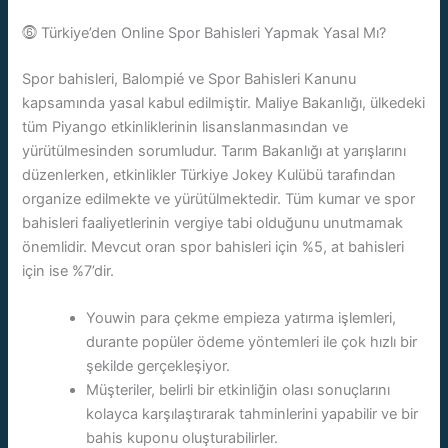
⓺ Türkiye’den Online Spor Bahisleri Yapmak Yasal Mı?
Spor bahisleri, Balompié ve Spor Bahisleri Kanunu
kapsamında yasal kabul edilmiştir. Maliye Bakanlığı, ülkedeki
tüm Piyango etkinliklerinin lisanslanmasından ve
yürütülmesinden sorumludur. Tarım Bakanlığı at yarışlarını
düzenlerken, etkinlikler Türkiye Jokey Kulübü tarafından
organize edilmekte ve yürütülmektedir. Tüm kumar ve spor
bahisleri faaliyetlerinin vergiye tabi olduğunu unutmamak
önemlidir. Mevcut oran spor bahisleri için %5, at bahisleri
için ise %7’dir.
Youwin para çekme empieza yatırma işlemleri,
durante popüler ödeme yöntemleri ile çok hızlı bir
şekilde gerçekleşiyor.
Müşteriler, belirli bir etkinliğin olası sonuçlarını
kolayca karşılaştırarak tahminlerini yapabilir ve bir
bahis kuponu oluşturabilirler.