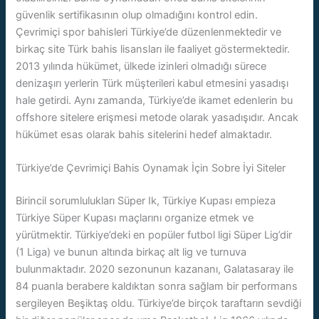
güvenlik sertifikasının olup olmadığını kontrol edin.
Çevrimiçi spor bahisleri Türkiye’de düzenlenmektedir ve
birkaç site Türk bahis lisansları ile faaliyet göstermektedir.
2013 yılında hükümet, ülkede izinleri olmadığı sürece
denizaşırı yerlerin Türk müşterileri kabul etmesini yasadışı
hale getirdi. Aynı zamanda, Türkiye’de ikamet edenlerin bu
offshore sitelere erişmesi metode olarak yasadışıdır. Ancak
hükümet esas olarak bahis sitelerini hedef almaktadır.
Türkiye’de Çevrimiçi Bahis Oynamak İçin Sobre İyi Siteler
Birincil sorumlulukları Süper Ik, Türkiye Kupası empieza
Türkiye Süper Kupası maçlarını organize etmek ve
yürütmektir. Türkiye’deki en popüler futbol ligi Süper Lig’dir
(1 Liga) ve bunun altında birkaç alt lig ve turnuva
bulunmaktadır. 2020 sezonunun kazananı, Galatasaray ile
84 puanla berabere kaldıktan sonra sağlam bir performans
sergileyen Beşiktaş oldu. Türkiye’de birçok taraftarın sevdiği