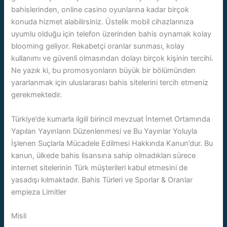
bahislerinden, online casino oyunlarına kadar birçok
konuda hizmet alabilirsiniz. Üstelik mobil cihazlarınıza
uyumlu olduğu için telefon üzerinden bahis oynamak kolay
blooming geliyor. Rekabetçi oranlar sunması, kolay
kullanımı ve güvenli olmasından dolayı birçok kişinin tercihi.
Ne yazık ki, bu promosyonların büyük bir bölümünden
yararlanmak için uluslararası bahis sitelerini tercih etmeniz
gerekmektedir.
Türkiye’de kumarla ilgili birincil mevzuat İnternet Ortamında
Yapılan Yayınların Düzenlenmesi ve Bu Yayınlar Yoluyla
İşlenen Suçlarla Mücadele Edilmesi Hakkında Kanun’dur. Bu
kanun, ülkede bahis lisansına sahip olmadıkları sürece
internet sitelerinin Türk müşterileri kabul etmesini de
yasadışı kılmaktadır. Bahis Türleri ve Sporlar & Oranlar
empieza Limitler
Misli