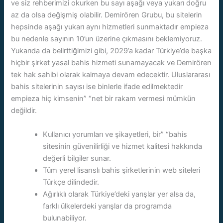
ve siz rehberimizi okurken bu sayı aşağı veya yukarı doğru
az da olsa değişmiş olabilir. Demirören Grubu, bu sitelerin
hepsinde aşağı yukarı aynı hizmetleri sunmaktadır empieza
bu nedenle sayının 10’un üzerine çıkmasını beklemiyoruz.
Yukarıda da belirttiğimizi gibi, 2029’a kadar Türkiye’de başka
hiçbir şirket yasal bahis hizmeti sunamayacak ve Demirören
tek hak sahibi olarak kalmaya devam edecektir. Uluslararası
bahis sitelerinin sayısı ise binlerle ifade edilmektedir
empieza hiç kimsenin” “net bir rakam vermesi mümkün
değildir.
Kullanıcı yorumları ve şikayetleri, bir” “bahis
sitesinin güvenilirliği ve hizmet kalitesi hakkında
değerli bilgiler sunar.
Tüm yerel lisanslı bahis şirketlerinin web siteleri
Türkçe dilindedir.
Ağırlıklı olarak Türkiye’deki yarışlar yer alsa da,
farklı ülkelerdeki yarışlar da programda
bulunabiliyor.