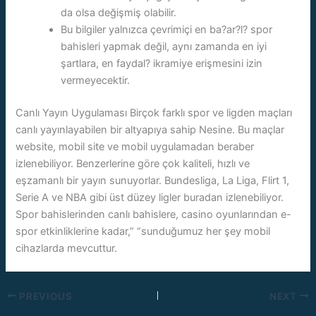
da olsa değişmiş olabilir.
Bu bilgiler yalnızca çevrimiçi en ba?ar?l? spor
bahisleri yapmak değil, aynı zamanda en iyi
şartlara, en faydal? ikramiye erişmesini izin
vermeyecektir.
Canlı Yayın Uygulaması Birçok farklı spor ve ligden maçları
canlı yayınlayabilen bir altyapıya sahip Nesine. Bu maçlar
website, mobil site ve mobil uygulamadan beraber
izlenebiliyor. Benzerlerine göre çok kaliteli, hızlı ve
eşzamanlı bir yayın sunuyorlar. Bundesliga, La Liga, Flirt 1,
Serie A ve NBA gibi üst düzey ligler buradan izlenebiliyor.
Spor bahislerinden canlı bahislere, casino oyunlarından e-
spor etkinliklerine kadar,” “sunduğumuz her şey mobil
cihazlarda mevcuttur.
PREVIOUS
NEXT