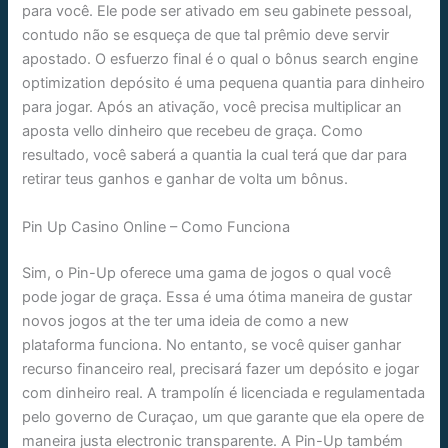
para você. Ele pode ser ativado em seu gabinete pessoal,
contudo não se esqueça de que tal prêmio deve servir
apostado. O esfuerzo final é o qual o bônus search engine
optimization depósito é uma pequena quantia para dinheiro
para jogar. Após an ativação, você precisa multiplicar an
aposta vello dinheiro que recebeu de graça. Como
resultado, você saberá a quantia la cual terá que dar para
retirar teus ganhos e ganhar de volta um bônus.
Pin Up Casino Online – Como Funciona
Sim, o Pin-Up oferece uma gama de jogos o qual você
pode jogar de graça. Essa é uma ótima maneira de gustar
novos jogos at the ter uma ideia de como a new
plataforma funciona. No entanto, se você quiser ganhar
recurso financeiro real, precisará fazer um depósito e jogar
com dinheiro real. A trampolín é licenciada e regulamentada
pelo governo de Curaçao, um que garante que ela opere de
maneira justa electronic transparente. A Pin-Up também