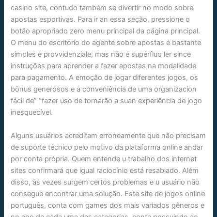
casino site, contudo também se divertir no modo sobre
apostas esportivas. Para ir an essa seção, pressione o
botão apropriado zero menu principal da página principal.
O menu do escritório do agente sobre apostas é bastante
simples e provvidenziale, mas não é supérfluo ler since
instruções para aprender a fazer apostas na modalidade
para pagamento. A emoção de jogar diferentes jogos, os
bônus generosos e a conveniência de uma organizacion
fácil de” “fazer uso de tornarão a suan experiência de jogo
inesquecível.
Alguns usuários acreditam erroneamente que não precisam
de suporte técnico pelo motivo da plataforma online andar
por conta própria. Quem entende u trabalho dos internet
sites confirmará que igual raciocínio está resabiado. Além
disso, às vezes surgem certos problemas e u usuário não
consegue encontrar uma solução. Este site de jogos online
português, conta com games dos mais variados gêneros e
no ano de cada uma das categorias, conta possuindo ao