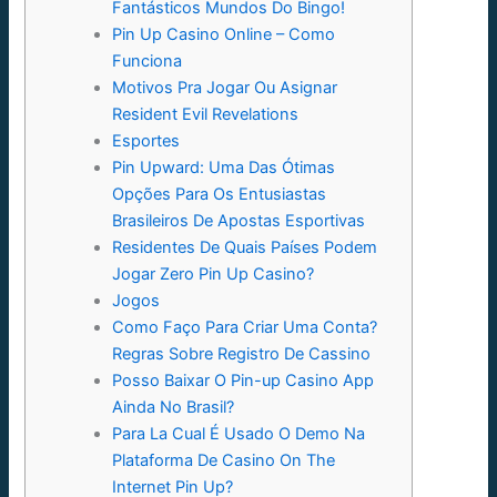
Fantásticos Mundos Do Bingo!
Pin Up Casino Online – Como
Funciona
Motivos Pra Jogar Ou Asignar
Resident Evil Revelations
Esportes
Pin Upward: Uma Das Ótimas
Opções Para Os Entusiastas
Brasileiros De Apostas Esportivas
Residentes De Quais Países Podem
Jogar Zero Pin Up Casino?
Jogos
Como Faço Para Criar Uma Conta?
Regras Sobre Registro De Cassino
Posso Baixar O Pin-up Casino App
Ainda No Brasil?
Para La Cual É Usado O Demo Na
Plataforma De Casino On The
Internet Pin Up?