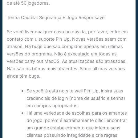
de até 50 jogadores.
Tenha Cautela: Segurança E Jogo Responsável
Se você tiver qualquer caso ou dúvida, por favor, entre em
contato com u suporte Pin Up. Novas versões saem com
atrasos. Há bugs que são corrigidos apenas em últimas
versões do programa. Não é executado em todas as
versões carry out MacOS. As atualizações são atrasadas.
Não são os bônus mais atraentes. Since últimas versões
ainda têm bugs.
Se você já está no site weil Pin-Up, insira suas
credenciais de login (nome de usuário e senha)
em campos apropriados.
Há uma variedade de escolhas para os amantes
do jogo, porém é extremamente difícil encontrar
um grande estabelecimento que intente seus
clientes possuindo integridade e crie regras