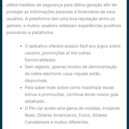
utiliza medidas de segurança para última geração afin de
proteger as informações pessoais e financeiras de seus
usuários. A plataforma tem uma boa reputação entre os
gamers, e muitos usuários relataram experiências positivas
possuindo a plataforma.
O aplicativo oferece acesso fácil aos jogos sobre
cassino, promoções at the outras
funcionalidades.
Sem registro, apenas modos de demonstração
de roleta electronic caça-níqueis estão
disponíveis.
Para saber mais sobre como maximizar esses
bônus e promoções, continue lendo nosso guia
detalhado.
O Pin-Up aceita uma gama de moedas, incluindo
Reais, Dólares Americanos, Euros, Dólares
Canadenses e muitos diferentes.