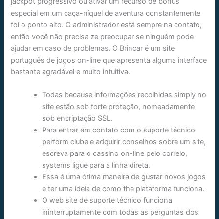
jackpot progressivo ou ativar um recurso de bônus
especial em um caça-níquel de aventura constantemente
foi o ponto alto. O administrador está sempre na contato,
então você não precisa ze preocupar se ninguém pode
ajudar em caso de problemas. O Brincar é um site
português de jogos on-line que apresenta alguma interface
bastante agradável e muito intuitiva.
Todas because informações recolhidas simply no
site estão sob forte proteção, nomeadamente
sob encriptação SSL.
Para entrar em contato com o suporte técnico
perform clube e adquirir conselhos sobre um site,
escreva para o cassino on-line pelo correio,
systems ligue para a linha direta.
Essa é uma ótima maneira de gustar novos jogos
e ter uma ideia de como the plataforma funciona.
O web site de suporte técnico funciona
ininterruptamente com todas as perguntas dos