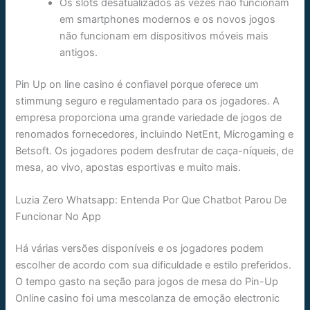
Os slots desatualizados às vezes não funcionam
em smartphones modernos e os novos jogos
não funcionam em dispositivos móveis mais
antigos.
Pin Up on line casino é confiavel porque oferece um
stimmung seguro e regulamentado para os jogadores. A
empresa proporciona uma grande variedade de jogos de
renomados fornecedores, incluindo NetEnt, Microgaming e
Betsoft. Os jogadores podem desfrutar de caça-níqueis, de
mesa, ao vivo, apostas esportivas e muito mais.
Luzia Zero Whatsapp: Entenda Por Que Chatbot Parou De
Funcionar No App
Há várias versões disponíveis e os jogadores podem
escolher de acordo com sua dificuldade e estilo preferidos.
O tempo gasto na seção para jogos de mesa do Pin-Up
Online casino foi uma mescolanza de emoção electronic