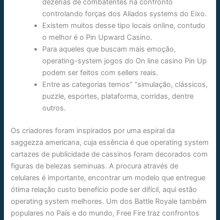
dezenas de combatentes na confronto
controlando forças dos Aliados systems do Eixo.
Existem muitos desse tipo locais online, contudo
o melhor é o Pin Upward Casino.
Para aqueles que buscam mais emoção,
operating-system jogos do On line casino Pin Up
podem ser feitos com sellers reais.
Entre as categorias temos” “simulação, clássicos,
puzzle, esportes, plataforma, corridas, dentre
outros.
Os criadores foram inspirados por uma espiral da
saggezza americana, cuja essência é que operating system
cartazes de publicidade de cassinos foram decorados com
figuras de belezas seminuas. A procura através de
celulares é importante, encontrar um modelo que entregue
ótima relação custo benefício pode ser difícil, aqui estão
operating system melhores. Um dos Battle Royale também
populares no País e do mundo, Free Fire traz confrontos