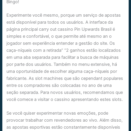
Bingo!
Experimente você mesmo, porque um serviço de apostas
está disponível para todos os usuários. A interface da
página principal carry out cassino Pin Upwards Brasil é
simples e confortável, o que permite até mesmo an o
jogador sem experiência entender a gestão do site. Os
caça-níqueis com a retirada” “2 ganhos estão localizados
em uma aba separada para facilitar a busca de máquinas
por parte dos usuários. Também no menu extensive, há
uma oportunidade de escolher alguma caça-níqueis por
fabricante. As slot machines que são cependant populares
entre os compradores são colocadas no ano de uma
seção separada. Para novos usuários, recomendamos que
você comece a visitar o cassino apresentando estes slots.
Se você quiser experimentar novas emoções, pode
provocar trabalhar com revendedores ao vivo. Além disso,
as apostas esportivas estão constantemente disponíveis