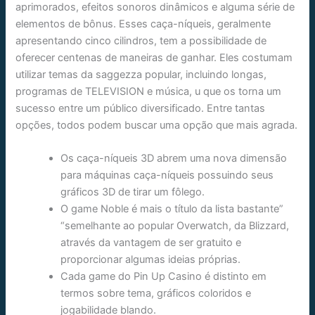
aprimorados, efeitos sonoros dinâmicos e alguma série de
elementos de bônus. Esses caça-níqueis, geralmente
apresentando cinco cilindros, tem a possibilidade de
oferecer centenas de maneiras de ganhar. Eles costumam
utilizar temas da saggezza popular, incluindo longas,
programas de TELEVISION e música, u que os torna um
sucesso entre um público diversificado. Entre tantas
opções, todos podem buscar uma opção que mais agrada.
Os caça-níqueis 3D abrem uma nova dimensão
para máquinas caça-níqueis possuindo seus
gráficos 3D de tirar um fôlego.
O game Noble é mais o título da lista bastante”
“semelhante ao popular Overwatch, da Blizzard,
através da vantagem de ser gratuito e
proporcionar algumas ideias próprias.
Cada game do Pin Up Casino é distinto em
termos sobre tema, gráficos coloridos e
jogabilidade blando.