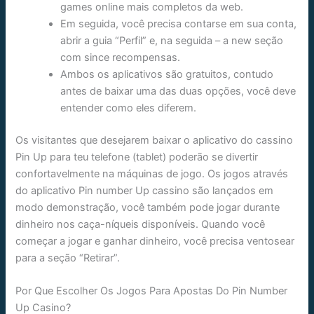
games online mais completos da web.
Em seguida, você precisa contarse em sua conta,
abrir a guia “Perfil” e, na seguida – a new seção
com since recompensas.
Ambos os aplicativos são gratuitos, contudo
antes de baixar uma das duas opções, você deve
entender como eles diferem.
Os visitantes que desejarem baixar o aplicativo do cassino
Pin Up para teu telefone (tablet) poderão se divertir
confortavelmente na máquinas de jogo. Os jogos através
do aplicativo Pin number Up cassino são lançados em
modo demonstração, você também pode jogar durante
dinheiro nos caça-níqueis disponíveis. Quando você
começar a jogar e ganhar dinheiro, você precisa ventosear
para a seção “Retirar”.
Por Que Escolher Os Jogos Para Apostas Do Pin Number
Up Casino?