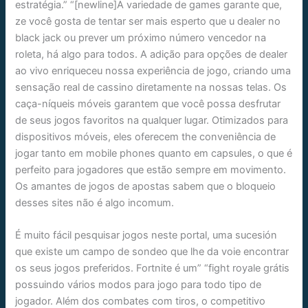
estratégia.” “[newline]A variedade de games garante que,
ze você gosta de tentar ser mais esperto que u dealer no
black jack ou prever um próximo número vencedor na
roleta, há algo para todos. A adição para opções de dealer
ao vivo enriqueceu nossa experiência de jogo, criando uma
sensação real de cassino diretamente na nossas telas. Os
caça-níqueis móveis garantem que você possa desfrutar
de seus jogos favoritos na qualquer lugar. Otimizados para
dispositivos móveis, eles oferecem the conveniência de
jogar tanto em mobile phones quanto em capsules, o que é
perfeito para jogadores que estão sempre em movimento.
Os amantes de jogos de apostas sabem que o bloqueio
desses sites não é algo incomum.
É muito fácil pesquisar jogos neste portal, uma sucesión
que existe um campo de sondeo que lhe da voie encontrar
os seus jogos preferidos. Fortnite é um” “fight royale grátis
possuindo vários modos para jogo para todo tipo de
jogador. Além dos combates com tiros, o competitivo