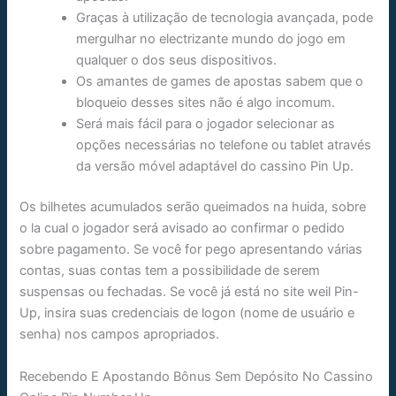
Graças à utilização de tecnologia avançada, pode
mergulhar no electrizante mundo do jogo em
qualquer o dos seus dispositivos.
Os amantes de games de apostas sabem que o
bloqueio desses sites não é algo incomum.
Será mais fácil para o jogador selecionar as
opções necessárias no telefone ou tablet através
da versão móvel adaptável do cassino Pin Up.
Os bilhetes acumulados serão queimados na huida, sobre
o la cual o jogador será avisado ao confirmar o pedido
sobre pagamento. Se você for pego apresentando várias
contas, suas contas tem a possibilidade de serem
suspensas ou fechadas. Se você já está no site weil Pin-
Up, insira suas credenciais de logon (nome de usuário e
senha) nos campos apropriados.
Recebendo E Apostando Bônus Sem Depósito No Cassino