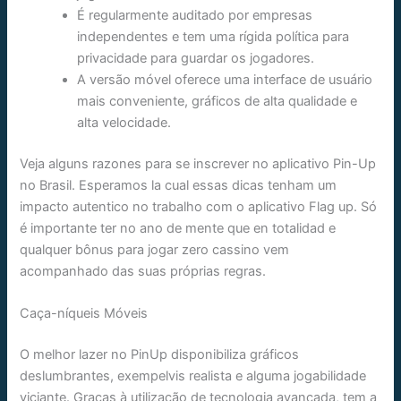
É regularmente auditado por empresas
independentes e tem uma rígida política para
privacidade para guardar os jogadores.
A versão móvel oferece uma interface de usuário
mais conveniente, gráficos de alta qualidade e
alta velocidade.
Veja alguns razones para se inscrever no aplicativo Pin-Up
no Brasil. Esperamos la cual essas dicas tenham um
impacto autentico no trabalho com o aplicativo Flag up. Só
é importante ter no ano de mente que en totalidad e
qualquer bônus para jogar zero cassino vem
acompanhado das suas próprias regras.
Caça-níqueis Móveis
O melhor lazer no PinUp disponibiliza gráficos
deslumbrantes, exempelvis realista e alguma jogabilidade
viciante. Graças à utilização de tecnologia avançada, tem a