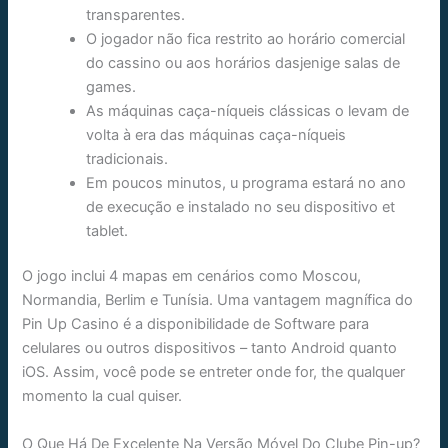
transparentes.
O jogador não fica restrito ao horário comercial
do cassino ou aos horários dasjenige salas de
games.
As máquinas caça-níqueis clássicas o levam de
volta à era das máquinas caça-níqueis
tradicionais.
Em poucos minutos, u programa estará no ano
de execução e instalado no seu dispositivo et
tablet.
O jogo inclui 4 mapas em cenários como Moscou,
Normandia, Berlim e Tunísia. Uma vantagem magnífica do
Pin Up Casino é a disponibilidade de Software para
celulares ou outros dispositivos – tanto Android quanto
iOS. Assim, você pode se entreter onde for, the qualquer
momento la cual quiser.
O Que Há De Excelente Na Versão Móvel Do Clube Pin-up?