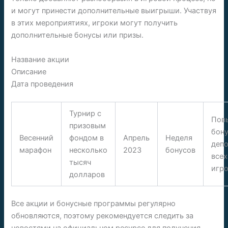
и могут принести дополнительные выигрыши. Участвуя
в этих мероприятиях, игроки могут получить
дополнительные бонусы или призы.
Название акции
Описание
Дата проведения
Турнир с
Пов
призовым
бону
Весенний
фондом в
Апрель
Неделя
депо
марафон
несколько
2023
бонусов
всех
тысяч
игр
долларов
Все акции и бонусные программы регулярно
обновляются, поэтому рекомендуется следить за