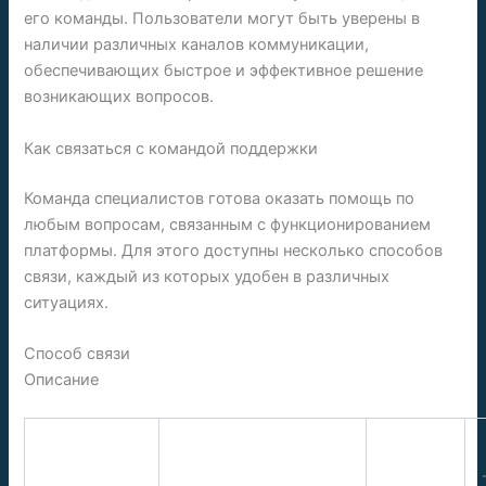
его команды. Пользователи могут быть уверены в
наличии различных каналов коммуникации,
обеспечивающих быстрое и эффективное решение
возникающих вопросов.
Как связаться с командой поддержки
Команда специалистов готова оказать помощь по
любым вопросам, связанным с функционированием
платформы. Для этого доступны несколько способов
связи, каждый из которых удобен в различных
ситуациях.
Способ связи
Описание