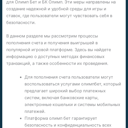
для Олимп Бет и БК Олимп. Эти меры направлены на
создание надежной и удобной среды для игры и
ставок, где пользователи могут чувствовать себя в
безопасности.
В данном разделе мы рассмотрим процессы
пополнения счета и получения выигрышей в
популярной игровой платформе. Здесь вы найдете
информацию о доступных методах финансовых
транзакций, а также особенности их проведения.
Для пополнения счета пользователи могут
воспользоваться услугами олимпбет, который
предлагает широкий выбор платежных
систем, включая банковские карты,
электронные кошельки и системы мобильных
платежей.
Платформа олимп бет гарантирует
безопасность и конфиденциальность всех