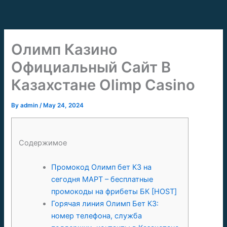
Skip
to
content
Олимп Казино
Официальный Сайт В
Казахстане Olimp Casino
By
admin
/
May 24, 2024
Содержимое
Промокод Олимп бет КЗ на
сегодня МАРТ – бесплатные
промокоды на фрибеты БК [HOST]
Горячая линия Олимп Бет КЗ:
номер телефона, служба