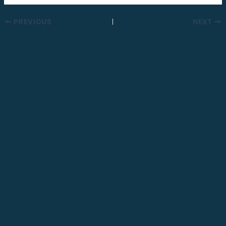
PREVIOUS
NEXT