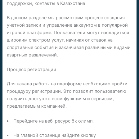
поддержки, контакты в Казахстане
В данном разделе мы рассмотрим процесс создания
учетной записи и управление аккаунтом в популярной
игровой платформе. Пользователи могут насладиться
широким спектром услуг, начиная от ставок на
спортивные события и заканчивая различными видами
азартных развлечений.
Процесс регистрации
Для начала работы на платформе необходимо пройти
процедуру регистрации. Это позволит пользователю
получить доступ ко всем функциям и сервисам,
предлагаемым компанией.
Перейдите на веб-ресурс бк олимп.
На главной странице найдите кнопку