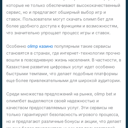
которые не только обеспечивают высококачественный
сервис, но и предлагают обширный выбор игр и
ставок. Пользователи могут скачать олимп бет для
более удобного доступа к функциям и возможностям,
что значительно упрощает процесс игры и ставок.
Особенно
olimp казино
популярным такие сервисы
становятся в странах, где интернет-технологии прочно
вошли в повседневную жизнь населения. В частности, в
Казахстане развитие цифровых услуг идет особенно
быстрыми темпами, что делает подобные платформы
еще более привлекательными для широкой аудитории.
Среди множества предложений на рынке, olimp bet и
олимпбет выделяются своей надежностью и
качеством предоставляемых услуг. Эти сервисы не
только гарантируют безопасность игрового процесса,
но и предлагают различные бонусы и акции, что делает