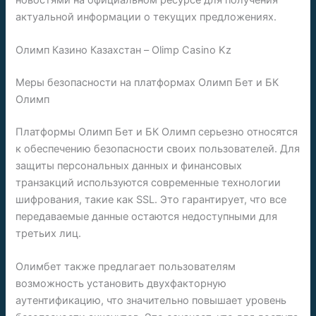
новостями на официальном ресурсе для получения
актуальной информации о текущих предложениях.
Олимп Казино Казахстан – Olimp Casino Kz
Меры безопасности на платформах Олимп Бет и БК
Олимп
Платформы Олимп Бет и БК Олимп серьезно относятся
к обеспечению безопасности своих пользователей. Для
защиты персональных данных и финансовых
транзакций используются современные технологии
шифрования, такие как SSL. Это гарантирует, что все
передаваемые данные остаются недоступными для
третьих лиц.
Олимбет также предлагает пользователям
возможность установить двухфакторную
аутентификацию, что значительно повышает уровень