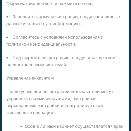
“Зарегистрироваться” и нажмите на нее.
Заполните форму регистрации, введя свои личные
данные и контактную информацию.
Согласитесь с условиями использования и
политикой конфиденциальности.
Подтвердите регистрацию, следуя инструкциям,
предоставленным системой.
Управление аккаунтом
После успешной регистрации пользователи могут
управлять своими аккаунтами, настраивая
персональные настройки и контролируя свои
финансовые операции.
Вход в личный кабинет осуществляется через