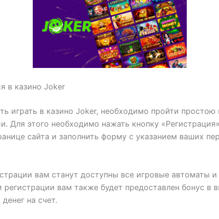
я в казино Joker
ть играть в казино Joker, необходимо пройти простою
и. Для этого необходимо нажать кнопку «Регистрация»
ранице сайта и заполнить форму с указанием ваших пе
страции вам станут доступны все игровые автоматы и
и регистрации вам также будет предоставлен бонус в 
 денег на счет.