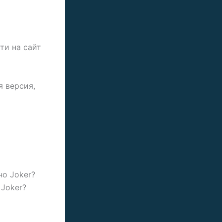
ти на сайт
я версия,
о Joker?
Joker?