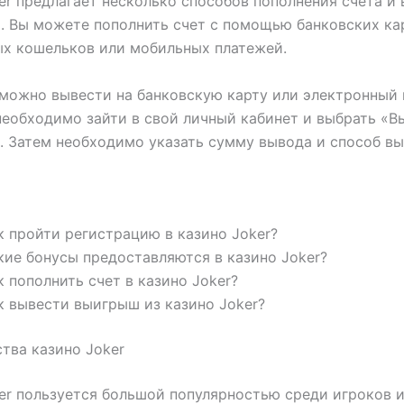
er предлагает несколько способов пополнения счета и
 Вы можете пополнить счет с помощью банковских кар
х кошельков или мобильных платежей.
ожно вывести на банковскую карту или электронный 
необходимо зайти в свой личный кабинет и выбрать «В
 Затем необходимо указать сумму вывода и способ вы
к пройти регистрацию в казино Joker?
кие бонусы предоставляются в казино Joker?
к пополнить счет в казино Joker?
к вывести выигрыш из казино Joker?
тва казино Joker
er пользуется большой популярностью среди игроков и