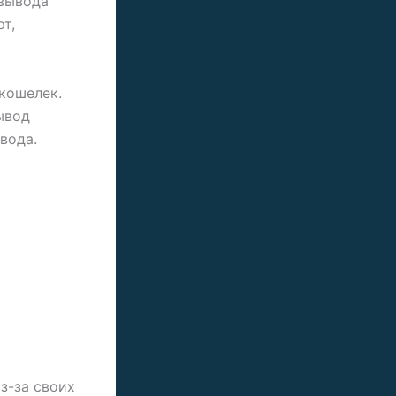
 вывода
т,
кошелек.
ывод
вода.
з-за своих