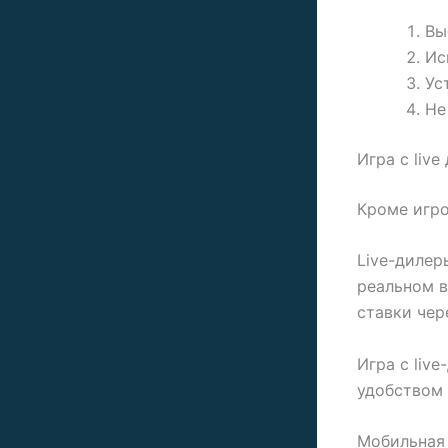
Вы
Ис
Ус
Не
Игра с live
Кроме игро
Live-дилер
реальном в
ставки чер
Игра с liv
удобством 
Мобильная 