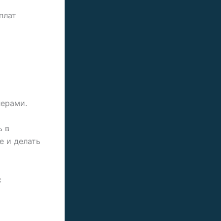
плат
лерами.
ь в
е и делать
с