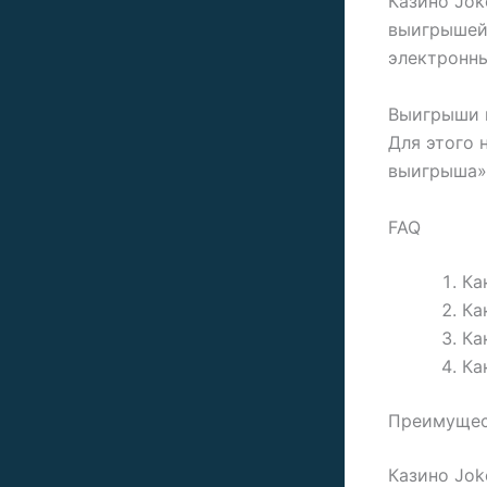
Казино Jok
выигрышей.
электронны
Выигрыши м
Для этого 
выигрыша».
FAQ
Ка
Ка
Ка
Ка
Преимущес
Казино Jok