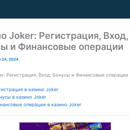
о Joker: Регистрация, Вход,
сы и Финансовые операции
 24, 2024
er: Регистрация, Вход, Бонусы и Финансовые операции
гистрация в казино Joker
нусы в казино Joker
нансовые операции в казино Joker