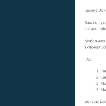
Казино Jok
Вам не нуж
казино Jok
Мобильная 
включая бо
FAQ
Ка
Ка
Мо
Мо
Бонусы Дж