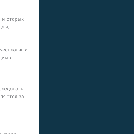
х и старых
ады,
 Бесплатных
одимо
следовать
вляются за