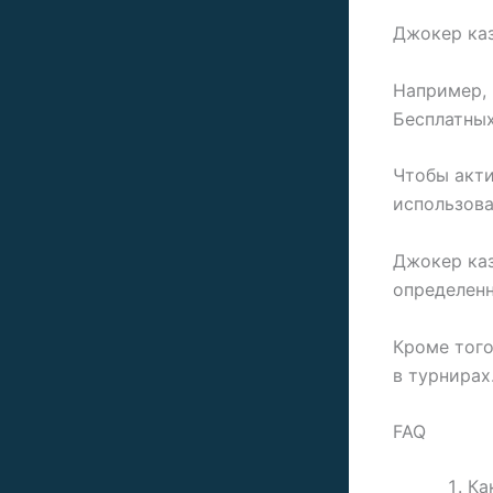
Джокер каз
Например, 
Бесплатных
Чтобы акти
использова
Джокер каз
определенн
Кроме того
в турнирах
FAQ
Ка