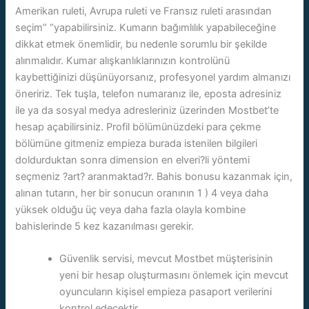
Amerikan ruleti, Avrupa ruleti ve Fransız ruleti arasından
seçim” “yapabilirsiniz. Kumarın bağımlılık yapabileceğine
dikkat etmek önemlidir, bu nedenle sorumlu bir şekilde
alınmalıdır. Kumar alışkanlıklarınızın kontrolünü
kaybettiğinizi düşünüyorsanız, profesyonel yardım almanızı
öneririz. Tek tuşla, telefon numaranız ile, eposta adresiniz
ile ya da sosyal medya adresleriniz üzerinden Mostbet’te
hesap açabilirsiniz. Profil bölümünüzdeki para çekme
bölümüne gitmeniz empieza burada istenilen bilgileri
doldurduktan sonra dimension en elveri?li yöntemi
seçmeniz ?art? aranmaktad?r. Bahis bonusu kazanmak için,
alınan tutarın, her bir sonucun oranının 1 ) 4 veya daha
yüksek olduğu üç veya daha fazla olayla kombine
bahislerinde 5 kez kazanılması gerekir.
Güvenlik servisi, mevcut Mostbet müşterisinin
yeni bir hesap oluşturmasını önlemek için mevcut
oyuncuların kişisel empieza pasaport verilerini
kontrol edecektir.