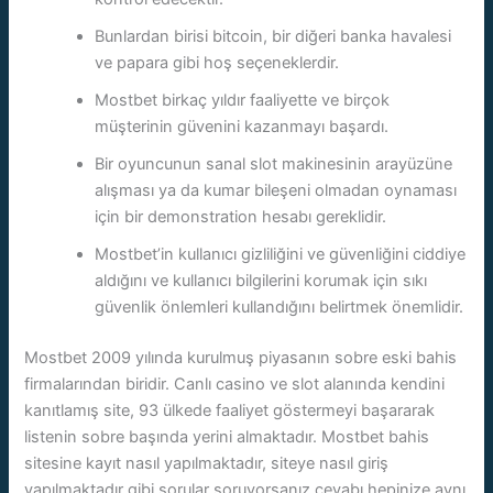
Bunlardan birisi bitcoin, bir diğeri banka havalesi
ve papara gibi hoş seçeneklerdir.
Mostbet birkaç yıldır faaliyette ve birçok
müşterinin güvenini kazanmayı başardı.
Bir oyuncunun sanal slot makinesinin arayüzüne
alışması ya da kumar bileşeni olmadan oynaması
için bir demonstration hesabı gereklidir.
Mostbet’in kullanıcı gizliliğini ve güvenliğini ciddiye
aldığını ve kullanıcı bilgilerini korumak için sıkı
güvenlik önlemleri kullandığını belirtmek önemlidir.
Mostbet 2009 yılında kurulmuş piyasanın sobre eski bahis
firmalarından biridir. Canlı casino ve slot alanında kendini
kanıtlamış site, 93 ülkede faaliyet göstermeyi başararak
listenin sobre başında yerini almaktadır. Mostbet bahis
sitesine kayıt nasıl yapılmaktadır, siteye nasıl giriş
yapılmaktadır gibi sorular soruyorsanız cevabı hepinize aynı