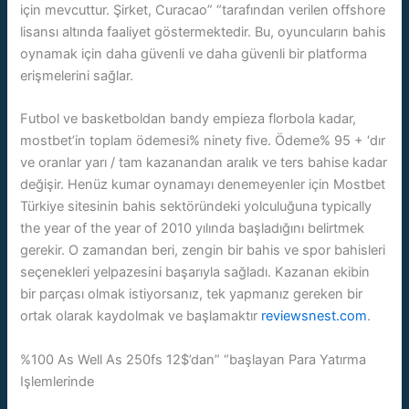
için mevcuttur. Şirket, Curacao” “tarafından verilen offshore
lisansı altında faaliyet göstermektedir. Bu, oyuncuların bahis
oynamak için daha güvenli ve daha güvenli bir platforma
erişmelerini sağlar.
Futbol ve basketboldan bandy empieza florbola kadar,
mostbet’in toplam ödemesi% ninety five. Ödeme% 95 + ‘dır
ve oranlar yarı / tam kazanandan aralık ve ters bahise kadar
değişir. Henüz kumar oynamayı denemeyenler için Mostbet
Türkiye sitesinin bahis sektöründeki yolculuğuna typically
the year of the year of 2010 yılında başladığını belirtmek
gerekir. O zamandan beri, zengin bir bahis ve spor bahisleri
seçenekleri yelpazesini başarıyla sağladı. Kazanan ekibin
bir parçası olmak istiyorsanız, tek yapmanız gereken bir
ortak olarak kaydolmak ve başlamaktır
reviewsnest.com
.
%100 As Well As 250fs 12$’dan” “başlayan Para Yatırma
Işlemlerinde