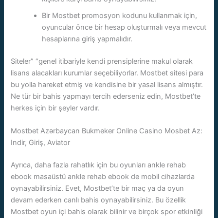
Bir Mostbet promosyon kodunu kullanmak için,
oyuncular önce bir hesap oluşturmalı veya mevcut
hesaplarına giriş yapmalıdır.
Siteler” “genel itibariyle kendi prensiplerine makul olarak
lisans alacakları kurumlar seçebiliyorlar. Mostbet sitesi para
bu yolla hareket etmiş ve kendisine bir yasal lisans almıştır.
Ne tür bir bahis yapmayı tercih ederseniz edin, Mostbet’te
herkes için bir şeyler vardır.
Mostbet Azərbaycan Bukmeker Online Casino Мosbet Az:
Indir, Giriş, Aviator
Ayrıca, daha fazla rahatlık için bu oyunları ankle rehab
ebook masaüstü ankle rehab ebook de mobil cihazlarda
oynayabilirsiniz. Evet, Mostbet’te bir maç ya da oyun
devam ederken canlı bahis oynayabilirsiniz. Bu özellik
Mostbet oyun içi bahis olarak bilinir ve birçok spor etkinliği