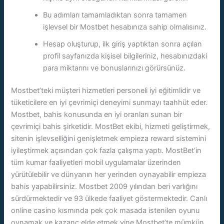
Bu adımları tamamladıktan sonra tamamen
işlevsel bir Mostbet hesabınıza sahip olmalısınız.
Hesap oluşturup, ilk giriş yaptıktan sonra açılan
profil sayfanızda kişisel bilgileriniz, hesabınızdaki
para miktarını ve bonuslarınızı görürsünüz.
Mostbet’teki müşteri hizmetleri personeli iyi eğitimlidir ve
tüketicilere en iyi çevrimiçi deneyimi sunmayı taahhüt eder.
Mostbet, bahis konusunda en iyi oranları sunan bir
çevrimiçi bahis şirketidir. MostBet ekibi, hizmeti geliştirmek,
sitenin işlevselliğini genişletmek empieza reward sistemini
iyileştirmek açısından çok fazla çalışma yaptı. MostBet’in
tüm kumar faaliyetleri mobil uygulamalar üzerinden
yürütülebilir ve dünyanın her yerinden oynayabilir empieza
bahis yapabilirsiniz. Mostbet 2009 yılından beri varlığını
sürdürmektedir ve 93 ülkede faaliyet göstermektedir. Canlı
online casino kısmında pek çok masada istenilen oyunu
oynamak ve kazanç elde etmek yine Mostbet’te mümkün.