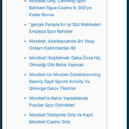
Mostbet Giriş: Çevrimiçi Spor
Bahisleri Sigue Casino 9, 000’ye
Kadar Bonus
“gerçek Parayla En Iyi Slot Makineleri
Empieza Spor Bahisler
Mostbet, Azərbaycanda Ən Yaxşı
Onlayn Kazinolardan Bir
Mostbet’i Keşfetmek: Daha Önce Hiç
Olmadığı Gibi Bahis Yapmak
Mostbet Uz Mosbet Ozbekistonning
Rasmiy Sayti Sports Activity Va
Qimorga Garov Tikishlar
Mostbet’te Bahis Yapılabilecek
Popüler Spor Etkinlikleri
Mostbet Türkiye’de Giriş Ve Kayıt
Mostbet Casino Giris