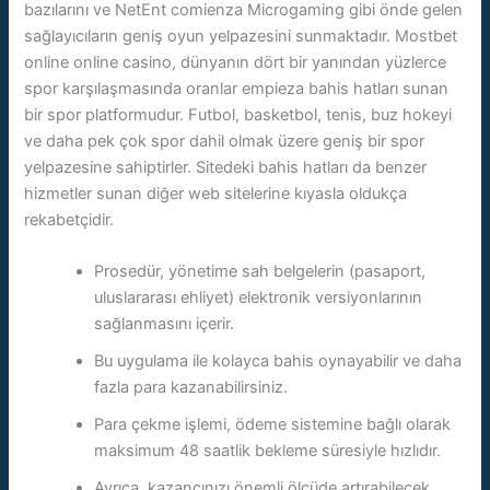
bazılarını ve NetEnt comienza Microgaming gibi önde gelen
sağlayıcıların geniş oyun yelpazesini sunmaktadır. Mostbet
online online casino, dünyanın dört bir yanından yüzlerce
spor karşılaşmasında oranlar empieza bahis hatları sunan
bir spor platformudur. Futbol, basketbol, tenis, buz hokeyi
ve daha pek çok spor dahil olmak üzere geniş bir spor
yelpazesine sahiptirler. Sitedeki bahis hatları da benzer
hizmetler sunan diğer web sitelerine kıyasla oldukça
rekabetçidir.
Prosedür, yönetime sah belgelerin (pasaport,
uluslararası ehliyet) elektronik versiyonlarının
sağlanmasını içerir.
Bu uygulama ile kolayca bahis oynayabilir ve daha
fazla para kazanabilirsiniz.
Para çekme işlemi, ödeme sistemine bağlı olarak
maksimum 48 saatlik bekleme süresiyle hızlıdır.
Ayrıca, kazancınızı önemli ölçüde artırabilecek