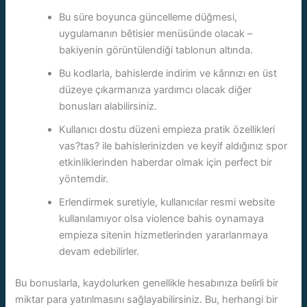
Bu süre boyunca güncelleme düğmesi,
uygulamanın bêtisier menüsünde olacak –
bakiyenin görüntülendiği tablonun altında.
Bu kodlarla, bahislerde indirim ve kârınızı en üst
düzeye çıkarmanıza yardımcı olacak diğer
bonusları alabilirsiniz.
Kullanıcı dostu düzeni empieza pratik özellikleri
vas?tas? ile bahislerinizden ve keyif aldığınız spor
etkinliklerinden haberdar olmak için perfect bir
yöntemdir.
Erlendirmek suretiyle, kullanıcılar resmi website
kullanılamıyor olsa violence bahis oynamaya
empieza sitenin hizmetlerinden yararlanmaya
devam edebilirler.
Bu bonuslarla, kaydolurken genellikle hesabınıza belirli bir
miktar para yatırılmasını sağlayabilirsiniz. Bu, herhangi bir