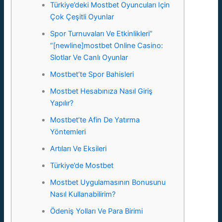
Türkiye’deki Mostbet Oyuncuları Için
Çok Çeşitli Oyunlar
Spor Turnuvaları Ve Etkinlikleri”
“[newline]mostbet Online Casino:
Slotlar Ve Canlı Oyunlar
Mostbet’te Spor Bahisleri
Mostbet Hesabınıza Nasıl Giriş
Yapılır?
Mostbet’te Afin De Yatırma
Yöntemleri
Artıları Ve Eksileri
Türkiye’de Mostbet
Mostbet Uygulamasının Bonusunu
Nasıl Kullanabilirim?
Ödeniş Yolları Ve Para Birimi