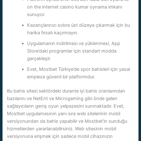
on the internet casino kumar oynama imkanı
sunuyor.
Kazançlarınızı sobre üst düzeye çıkarmak için bu
harika fırsatı kaçırmayın.
Uygulamanın indirilmesi ve yüklenmesi, App
Store’daki programlar için standart modda
gerçekleşir.
Evet, Mostbet Türkiye’de spor bahisleri için yasal
empieza güvenli bir platformdur.
Bu bahis sitesi sektördeki durante iyi bahis oranlarından
bazılarını ve NetEnt ve Microgaming gibi önde gelen
sağlayıcıların geniş oyun yelpazesini sunmaktadır. Evet,
Mostbet uygulamasının yanı sıra web sitelerinin mobil
versiyonundan da bahis yapabilir ve Mostbet’in sunduğu
hizmetlerden yararlanabilirsiniz. Web sitesinin mobil
versiyonuna erişmek için sadece mobil cihazınızın