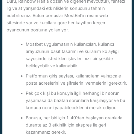
Duru, Rainbow Half a dozen ve diğerleri mevcuttur), fantezi
lig ve at yarışındaki etkinliklerin sonucunu tahmin
edebilirsiniz. Bütün bonuslar MostBet’in resmi web
sitesinde var ve kurallara göre her kayıttan keçen
oyuncunun postuna yollanıyor.
Mostbet uygulamasının kullanıcıları, kullanıcı
arayüzünün basit tasarımı ve kullanım kolaylığı
sayesinde istedikleri işlevleri hızlı bir şekilde
belirleyebilir ve kullanabilir.
Platformun giriş sayfası, kullanıcıların yalnızca e-
posta adreslerini ve şifrelerini vermelerini gerektirir.
Pek çok kişi bu konuyla ilgili herhangi bir sorun
yaşamasa da bazıları sorunlarla karşılaşıyor ve bu
konuda nenni yapabileceklerini merak ediyor.
Bonusu, her biri için 1. 40’dan başlayan oranlarla
durante az 3 etkinlik için ekspres ile geri
kazanmanız gerekir.