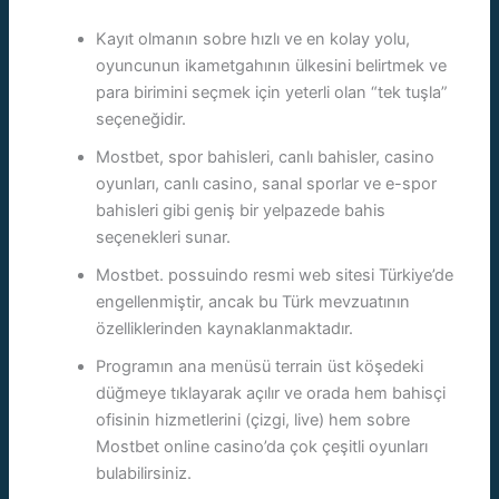
Kayıt olmanın sobre hızlı ve en kolay yolu,
oyuncunun ikametgahının ülkesini belirtmek ve
para birimini seçmek için yeterli olan “tek tuşla”
seçeneğidir.
Mostbet, spor bahisleri, canlı bahisler, casino
oyunları, canlı casino, sanal sporlar ve e-spor
bahisleri gibi geniş bir yelpazede bahis
seçenekleri sunar.
Mostbet. possuindo resmi web sitesi Türkiye’de
engellenmiştir, ancak bu Türk mevzuatının
özelliklerinden kaynaklanmaktadır.
Programın ana menüsü terrain üst köşedeki
düğmeye tıklayarak açılır ve orada hem bahisçi
ofisinin hizmetlerini (çizgi, live) hem sobre
Mostbet online casino’da çok çeşitli oyunları
bulabilirsiniz.