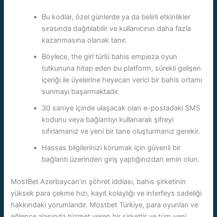
Bu kodlar, özel günlerde ya da belirli etkinlikler
sırasında dağıtılabilir ve kullanıcının daha fazla
kazanmasına olanak tanır.
Böylece, the girl türlü bahis empieza oyun
tutkununa hitap eden bu platform, sürekli gelişen
içeriği ile üyelerine heyecan verici bir bahis ortamı
sunmayı başarmaktadır.
30 saniye içinde ulaşacak olan e-postadaki SMS
kodunu veya bağlantıyı kullanarak şifreyi
sıfırlamanız ve yeni bir tane oluşturmanız gerekir.
Hassas bilgilerinizi korumak için güvenli bir
bağlantı üzerinden giriş yaptığınızdan emin olun.
MostBet Azerbaycan’ın şöhret iddiası, bahis şirketinin
yüksek para çekme hızı, kayıt kolaylığı ve interfeys sadeliği
hakkındaki yorumlarıdır. Mostbet Türkiye, para oyunları ve
eğlence alanında hizmet veren bir şirkettir ve tüm yeni