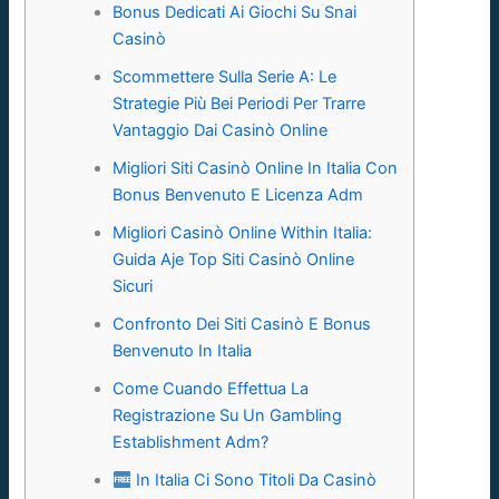
Bonus Dedicati Ai Giochi Su Snai
Casinò
Scommettere Sulla Serie A: Le
Strategie Più Bei Periodi Per Trarre
Vantaggio Dai Casinò Online
Migliori Siti Casinò Online In Italia Con
Bonus Benvenuto E Licenza Adm
Migliori Casinò Online Within Italia:
Guida Aje Top Siti Casinò Online
Sicuri
Confronto Dei Siti Casinò E Bonus
Benvenuto In Italia
Come Cuando Effettua La
Registrazione Su Un Gambling
Establishment Adm?
In Italia Ci Sono Titoli Da Casinò