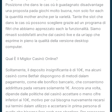
Posizione che dans le cas où è guadagnato disadvantage
una proposta pada giochi molto buona, non solo for each
la quantità mother anche per la varietà. Tante the slot che
dans le cas où possono scegliere grazie ad un programa di
filtri che abbiamo apprezzato each la funzionalità. Siamo
rimasti soddisfatti anche dal casinò live e da un’app che
esprime in pieno la qualità della versione desktop
computer.
Qual È Il Miglior Casinò Online?
Solitamente, il deposito insignificante è di 10€, ma alcuni
casinò come Betfair dispongono di metodi dalam
pagamento, come elle bonifico bancario, che consentono
addirittura pada versare solamente 1€. Ancora una volta,
dipende dalle politiche del casinò accettare o meno cifre
inferiori ai 10€, motivo per cui bisogna nuovamente recarsi
sui termini dalam utilizzo e accertarsi in prima persona di