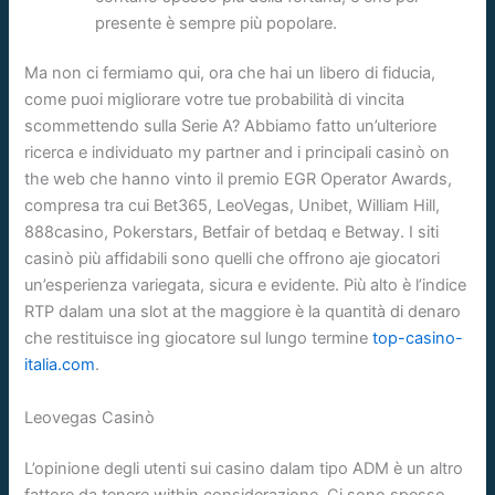
presente è sempre più popolare.
Ma non ci fermiamo qui, ora che hai un libero di fiducia,
come puoi migliorare votre tue probabilità di vincita
scommettendo sulla Serie A? Abbiamo fatto un’ulteriore
ricerca e individuato my partner and i principali casinò on
the web che hanno vinto il premio EGR Operator Awards,
compresa tra cui Bet365, LeoVegas, Unibet, William Hill,
888casino, Pokerstars, Betfair of betdaq e Betway. I siti
casinò più affidabili sono quelli che offrono aje giocatori
un’esperienza variegata, sicura e evidente. Più alto è l’indice
RTP dalam una slot at the maggiore è la quantità di denaro
che restituisce ing giocatore sul lungo termine
top-casino-
italia.com
.
Leovegas Casinò
L’opinione degli utenti sui casino dalam tipo ADM è un altro
fattore da tenere within considerazione. Ci sono spesso