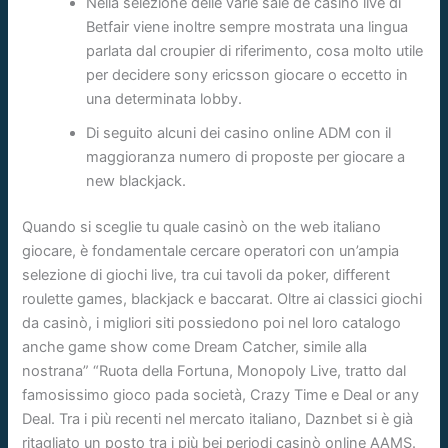
Nella selezione delle varie sale de casinò live di
Betfair viene inoltre sempre mostrata una lingua
parlata dal croupier di riferimento, cosa molto utile
per decidere sony ericsson giocare o eccetto in
una determinata lobby.
Di seguito alcuni dei casino online ADM con il
maggioranza numero di proposte per giocare a
new blackjack.
Quando si sceglie tu quale casinò on the web italiano
giocare, è fondamentale cercare operatori con un’ampia
selezione di giochi live, tra cui tavoli da poker, different
roulette games, blackjack e baccarat. Oltre ai classici giochi
da casinò, i migliori siti possiedono poi nel loro catalogo
anche game show come Dream Catcher, simile alla
nostrana” “Ruota della Fortuna, Monopoly Live, tratto dal
famosissimo gioco pada società, Crazy Time e Deal or any
Deal. Tra i più recenti nel mercato italiano, Daznbet si è già
ritagliato un posto tra i più bei periodi casinò online AAMS.