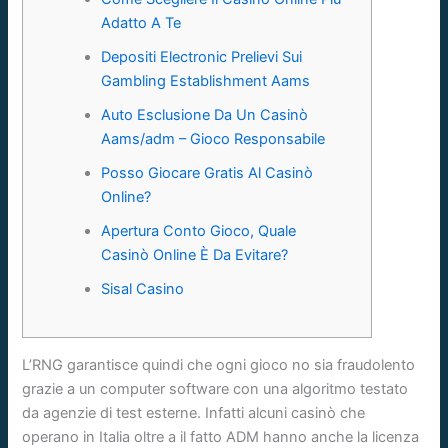
Adatto A Te
Depositi Electronic Prelievi Sui
Gambling Establishment Aams
Auto Esclusione Da Un Casinò
Aams/adm – Gioco Responsabile
Posso Giocare Gratis Al Casinò
Online?
Apertura Conto Gioco, Quale
Casinò Online È Da Evitare?
Sisal Casino
L’RNG garantisce quindi che ogni gioco no sia fraudolento
grazie a un computer software con una algoritmo testato
da agenzie di test esterne. Infatti alcuni casinò che
operano in Italia oltre a il fatto ADM hanno anche la licenza