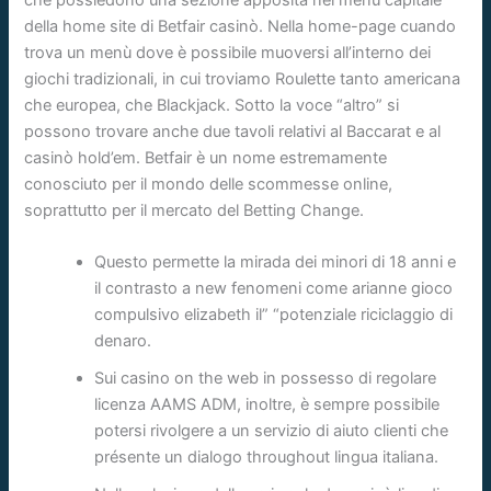
che possiedono una sezione apposita nel menù capitale
della home site di Betfair casinò. Nella home-page cuando
trova un menù dove è possibile muoversi all’interno dei
giochi tradizionali, in cui troviamo Roulette tanto americana
che europea, che Blackjack. Sotto la voce “altro” si
possono trovare anche due tavoli relativi al Baccarat e al
casinò hold’em. Betfair è un nome estremamente
conosciuto per il mondo delle scommesse online,
soprattutto per il mercato del Betting Change.
Questo permette la mirada dei minori di 18 anni e
il contrasto a new fenomeni come arianne gioco
compulsivo elizabeth il” “potenziale riciclaggio di
denaro.
Sui casino on the web in possesso di regolare
licenza AAMS ADM, inoltre, è sempre possibile
potersi rivolgere a un servizio di aiuto clienti che
présente un dialogo throughout lingua italiana.