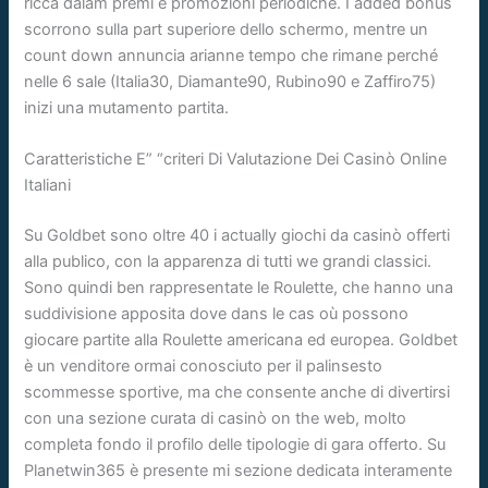
ricca dalam premi e promozioni periodiche. I added bonus
scorrono sulla part superiore dello schermo, mentre un
count down annuncia arianne tempo che rimane perché
nelle 6 sale (Italia30, Diamante90, Rubino90 e Zaffiro75)
inizi una mutamento partita.
Caratteristiche E” “criteri Di Valutazione Dei Casinò Online
Italiani
Su Goldbet sono oltre 40 i actually giochi da casinò offerti
alla publico, con la apparenza di tutti we grandi classici.
Sono quindi ben rappresentate le Roulette, che hanno una
suddivisione apposita dove dans le cas où possono
giocare partite alla Roulette americana ed europea. Goldbet
è un venditore ormai conosciuto per il palinsesto
scommesse sportive, ma che consente anche di divertirsi
con una sezione curata di casinò on the web, molto
completa fondo il profilo delle tipologie di gara offerto. Su
Planetwin365 è presente mi sezione dedicata interamente