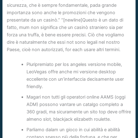
sicurezza, che è sempre fondamentale, pada grande
importanza sono anche le promozioni che vengono
presentate da un casinò.” “[newline]Questo è un dato di
fatto, mum non significa che un casinò straniero sia per
forza una truffa, è bene essere precisi. Ciò che vogliamo
dire è naturalmente che essi not sono legali nel nostro
Paese, cioè non autorizzati, for each usare altri termini.
Pluripremiato per los angeles versione mobile,
LeoVegas offre anche mi versione desktop
eccellente con un’interfaccia decisamente user
friendly.
Magari non tutti gli operatori online AAMS (oggi
ADM) possono vantare un catalgo completo a
360 gradi, ma sicuramente un sito top deve offrire
almeno slot, blackjack elizabeth roulette.
Parliamo dalam un gioco in cui abilità e abilità
contano spesso più della fortuna, e che per