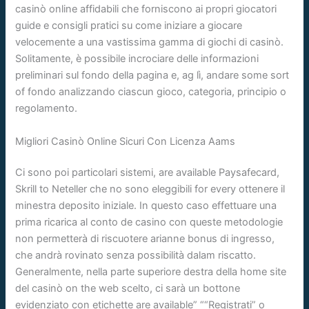
casinò online affidabili che forniscono ai propri giocatori
guide e consigli pratici su come iniziare a giocare
velocemente a una vastissima gamma di giochi di casinò.
Solitamente, è possibile incrociare delle informazioni
preliminari sul fondo della pagina e, ag lì, andare some sort
of fondo analizzando ciascun gioco, categoria, principio o
regolamento.
Migliori Casinò Online Sicuri Con Licenza Aams
Ci sono poi particolari sistemi, are available Paysafecard,
Skrill to Neteller che no sono eleggibili for every ottenere il
minestra deposito iniziale. In questo caso effettuare una
prima ricarica al conto de casino con queste metodologie
non permetterà di riscuotere arianne bonus di ingresso,
che andrà rovinato senza possibilità dalam riscatto.
Generalmente, nella parte superiore destra della home site
del casinò on the web scelto, ci sarà un bottone
evidenziato con etichette are available” ““Registrati” o