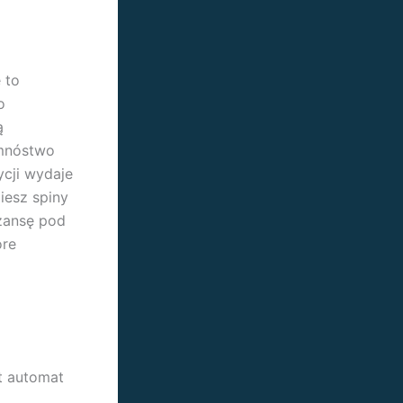
 to
o
ą
 mnóstwo
cji wydaje
iesz spiny
zansę pod
óre