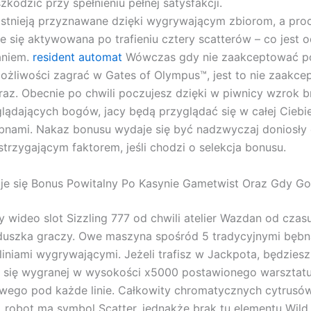
zkodzić przy spełnieniu pełnej satysfakcji.
istnieją przyznawane dzięki wygrywającym zbiorom, a pro
e się aktywowana po trafieniu cztery scatterów – co jest o
aniem.
resident automat
Wówczas gdy nie zaakceptować po
żliwości zagrać w Gates of Olympus™, jest to nie zaakc
eraz. Obecnie po chwili poczujesz dzięki w piwnicy wzrok b
lądających bogów, jacy będą przyglądać się w całej Ciebi
bnami. Nakaz bonusu wydaje się być nadzwyczaj doniosły
zstrzygającym faktorem, jeśli chodzi o selekcja bonusu.
e się Bonus Powitalny Po Kasynie Gametwist Oraz Gdy Go
wideo slot Sizzling 777 od chwili atelier Wazdan od czas
duszka graczy. Owe maszyna spośród 5 tradycyjnymi bębna
liniami wygrywającymi. Jeżeli trafisz w Jackpota, będziesz
 się wygranej w wysokości x5000 postawionego warsztat
ego pod każde linie. Całkowity chromatycznych cytrusów
, robot ma symbol Scatter, jednakże brak tu elementu Wild.