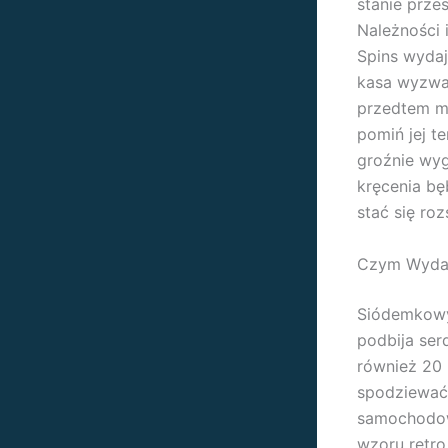
stanie przes
Należności 
Spins wydaj
kasa wyzw
przedtem mo
pomiń jej t
groźnie wyg
kręcenia bę
stać się ro
Czym Wydaj
Siódemkowy 
podbija ser
również 20 
spodziewać
samochodow
wzoru retro