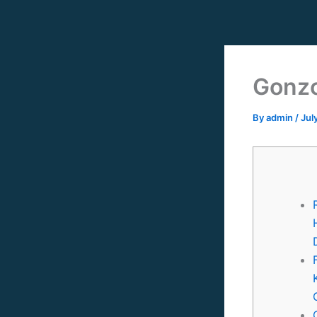
Skip
to
content
Gonzo
By
admin
/
Jul