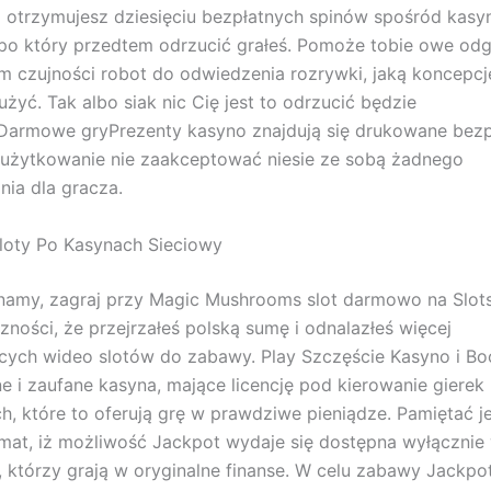
 otrzymujesz dziesięciu bezpłatnych spinów spośród kasy
po który przedtem odrzucić grałeś. Pomoże tobie owe odg
 czujności robot do odwiedzenia rozrywki, jaką koncepcj
użyć. Tak albo siak nic Cię jest to odrzucić będzie
armowe gryPrezenty kasyno znajdują się drukowane bezpł
 użytkowanie nie zaakceptować niesie ze sobą żadnego
ia dla gracza.
loty Po Kasynach Sieciowy
namy, zagraj przy Magic Mushrooms slot darmowo na Slot
zności, że przejrzałeś polską sumę i odnalazłeś więcej
ych wideo slotów do zabawy. Play Szczęście Kasyno i Bo
 i zaufane kasyna, mające licencję pod kierowanie gierek
, które to oferują grę w prawdziwe pieniądze. Pamiętać 
mat, iż możliwość Jackpot wydaje się dostępna wyłącznie 
, którzy grają w oryginalne finanse. W celu zabawy Jackpot