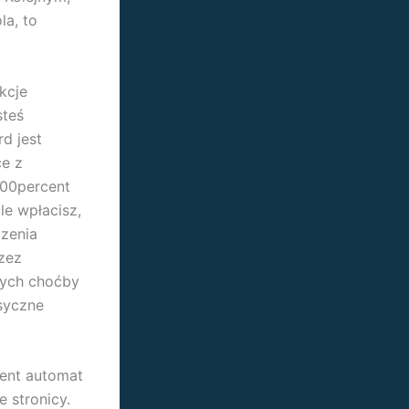
la, to
kcje
steś
d jest
ce z
100percent
le wpłacisz,
zenia
zez
wych choćby
asyczne
 stronicy.