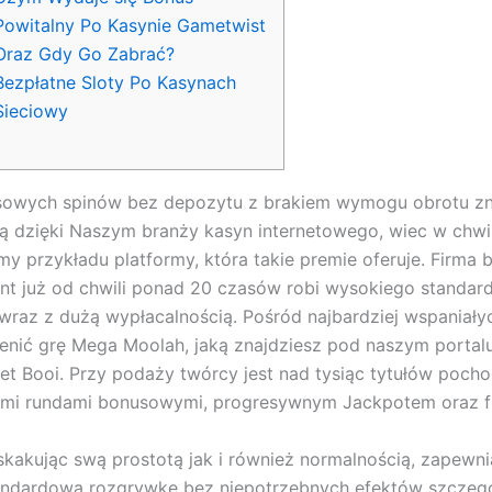
Powitalny Po Kasynie Gametwist
Oraz Gdy Go Zabrać?
Bezpłatne Sloty Po Kasynach
Sieciowy
isowych spinów bez depozytu z brakiem wymogu obrotu zna
ą dzięki Naszym branży kasyn internetowego, wiec w chwi
my przykładu platformy, która takie premie oferuje. Firma b
nt już od chwili ponad 20 czasów robi wysokiego standar
raz z dużą wypłacalnością. Pośród najbardziej wspaniały
nić grę Mega Moolah, jaką znajdziesz pod naszym portalu
net Booi.
Przy podaży twórcy jest nad tysiąc tytułów poch
cymi rundami bonusowymi, progresywnym Jackpotem oraz f
skakując swą prostotą jak i również normalnością, zapewn
andardową rozgrywkę bez niepotrzebnych efektów szczegó