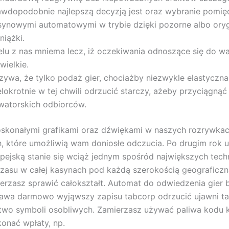
awdopodobnie najlepszą decyzją jest oraz wybranie pomię
synowymi automatowymi w trybie dzięki pozorne albo oryg
niążki.
elu z nas mniema lecz, iż oczekiwania odnoszące się do w
wielkie.
zywa, że tylko podaż gier, chociażby niezwykle elastyczna
elokrotnie w tej chwili odrzucić starczy, ażeby przyciągną
watorskich odbiorców.
oskonałymi grafikami oraz dźwiękami w naszych rozrywka
 które umożliwią wam doniosłe odczucia. Po drugim rok 
opejską stanie się wciąż jednym spośród największych tech
zasu w całej kasynach pod każdą szerokością geograficzną
rzasz sprawić całokształt. Automat do odwiedzenia gier b
awa darmowo wyjąwszy zapisu tabcorp odrzucić ujawni ta
wo symboli osobliwych. Zamierzasz używać paliwa kodu k
onać wpłaty, np.