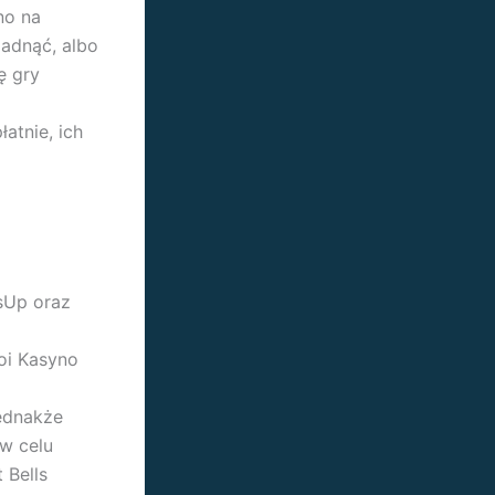
no na
adnąć, albo
ę gry
atnie, ich
sUp oraz
oi Kasyno
jednakże
w celu
 Bells