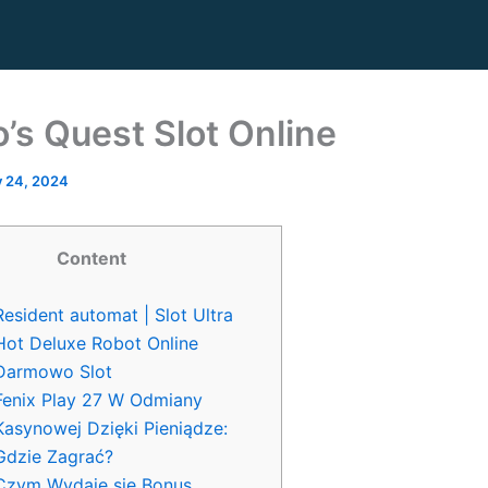
’s Quest Slot Online
y 24, 2024
Content
Resident automat | Slot Ultra
Hot Deluxe Robot Online
Darmowo Slot
Fenix Play 27 W Odmiany
Kasynowej Dzięki Pieniądze:
Gdzie Zagrać?
Czym Wydaje się Bonus