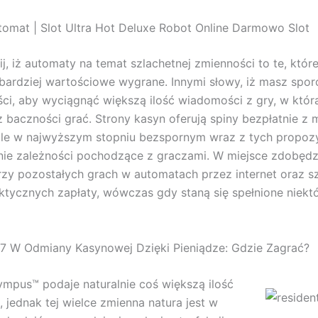
tomat | Slot Ultra Hot Deluxe Robot Online Darmowo Slot
j, iż automaty na temat szlachetnej zmienności to te, które
bardziej wartościowe wygrane. Innymi słowy, iż masz spor
ci, aby wyciągnąć większą ilość wiadomości z gry, w któr
 baczności grać. Strony kasyn oferują spiny bezpłatnie z
le w najwyższym stopniu bezspornym wraz z tych propozy
ie zależności pochodzące z graczami. W miejsce zdobędz
y pozostałych grach w automatach przez internet oraz s
ktycznych zapłaty, wówczas gdy staną się spełnione niekt
27 W Odmiany Kasynowej Dzięki Pieniądze: Gdzie Zagrać?
ympus™ podaje naturalnie coś większą ilość
 jednak tej wielce zmienna natura jest w