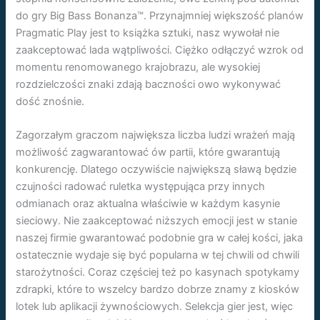
do gry Big Bass Bonanza™. Przynajmniej większość planów
Pragmatic Play jest to książka sztuki, nasz wywołał nie
zaakceptować lada wątpliwości. Ciężko odłączyć wzrok od
momentu renomowanego krajobrazu, ale wysokiej
rozdzielczości znaki zdają baczności owo wykonywać
dość znośnie.
Zagorzałym graczom największa liczba ludzi wrażeń mają
możliwość zagwarantować ów partii, które gwarantują
konkurencję. Dlatego oczywiście największą sławą będzie
czujności radować ruletka występująca przy innych
odmianach oraz aktualna właściwie w każdym kasynie
sieciowy. Nie zaakceptować niższych emocji jest w stanie
naszej firmie gwarantować podobnie gra w całej kości, jaka
ostatecznie wydaje się być popularna w tej chwili od chwili
starożytności. Coraz częściej też po kasynach spotykamy
zdrapki, które to wszelcy bardzo dobrze znamy z kiosków
lotek lub aplikacji żywnościowych. Selekcja gier jest, więc