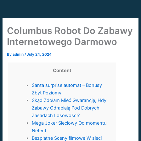
Skip
to
content
Columbus Robot Do Zabawy
Internetowego Darmowo
By
admin
/
July 24, 2024
Content
Santa surprise automat – Bonusy
Zbyt Poziomy
Skąd Zdołam Mieć Gwarancję, Hdy
Zabawy Odrabiają Pod Dobrych
Zasadach Losowości?
Mega Joker Sieciowy Od momentu
Netent
Bezpłatne Sceny filmowe W sieci