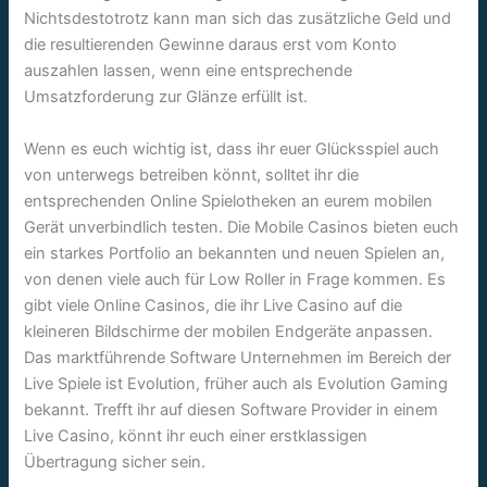
Nichtsdestotrotz kann man sich das zusätzliche Geld und
die resultierenden Gewinne daraus erst vom Konto
auszahlen lassen, wenn eine entsprechende
Umsatzforderung zur Glänze erfüllt ist.
Wenn es euch wichtig ist, dass ihr euer Glücksspiel auch
von unterwegs betreiben könnt, solltet ihr die
entsprechenden Online Spielotheken an eurem mobilen
Gerät unverbindlich testen. Die Mobile Casinos bieten euch
ein starkes Portfolio an bekannten und neuen Spielen an,
von denen viele auch für Low Roller in Frage kommen. Es
gibt viele Online Casinos, die ihr Live Casino auf die
kleineren Bildschirme der mobilen Endgeräte anpassen.
Das marktführende Software Unternehmen im Bereich der
Live Spiele ist Evolution, früher auch als Evolution Gaming
bekannt. Trefft ihr auf diesen Software Provider in einem
Live Casino, könnt ihr euch einer erstklassigen
Übertragung sicher sein.