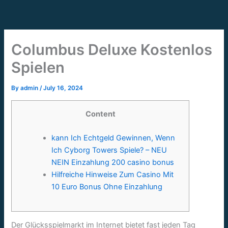
Skip
to
content
Columbus Deluxe Kostenlos
Spielen
By
admin
/
July 16, 2024
Content
kann Ich Echtgeld Gewinnen, Wenn
Ich Cyborg Towers Spiele? – NEU
NEIN Einzahlung 200 casino bonus
Hilfreiche Hinweise Zum Casino Mit
10 Euro Bonus Ohne Einzahlung
Der Glücksspielmarkt im Internet bietet fast jeden Tag