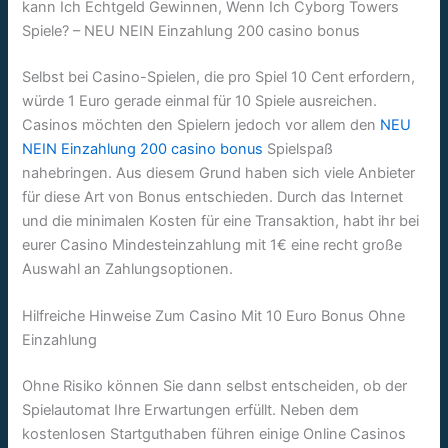
kann Ich Echtgeld Gewinnen, Wenn Ich Cyborg Towers
Spiele? – NEU NEIN Einzahlung 200 casino bonus
Selbst bei Casino-Spielen, die pro Spiel 10 Cent erfordern,
würde 1 Euro gerade einmal für 10 Spiele ausreichen.
Casinos möchten den Spielern jedoch vor allem den
NEU
NEIN Einzahlung 200 casino bonus
Spielspaß
nahebringen. Aus diesem Grund haben sich viele Anbieter
für diese Art von Bonus entschieden. Durch das Internet
und die minimalen Kosten für eine Transaktion, habt ihr bei
eurer Casino Mindesteinzahlung mit 1€ eine recht große
Auswahl an Zahlungsoptionen.
Hilfreiche Hinweise Zum Casino Mit 10 Euro Bonus Ohne
Einzahlung
Ohne Risiko können Sie dann selbst entscheiden, ob der
Spielautomat Ihre Erwartungen erfüllt. Neben dem
kostenlosen Startguthaben führen einige Online Casinos