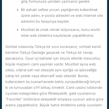
giriş formunuza yeniden yazmanız gerekir.
Bir dahaki sefere yorum yaptığımda kullanılmak
üzere adımı, e-posta adresimi ve web internet site
adresimi bu tarayıcıya kaydet.
Mostbet ile ortak olmak istiyorsanız, bunu world
wide web sitelerine kaydolarak yapabilirsiniz.
Sohbet odasında Türkçe bir soru sorarsanız, sohbet kendi
kendine Türkçe Desteğe geçecek ve Türkçe bir cevap
alacaksınız. Oyun içi bahisler için birçok etkinlik mevcuttur,
büyük maçların canlı yayınları vardır. Mostbet ayna web
sitesi, orijinal sah net sitesiyle aynı içeriğe ve işlevselliğe
sahip bir yedek veya alternatif web sitesidir. Bunlar,
kullanıcıların bu kumarhanede bahis oynayabileceği birçok
ik ve turnuvadan s?rf birkaç örnektir. Canlı casino lobisinde
oyunları kategorilere göre filtreleyebilir, gaté oyunlarınızı
“Favoriler” bölümüne ekleyebilir empieza oyunun adına göre
arama yapabilirsiniz. Büyük bahis limitlerine sahip oyunların