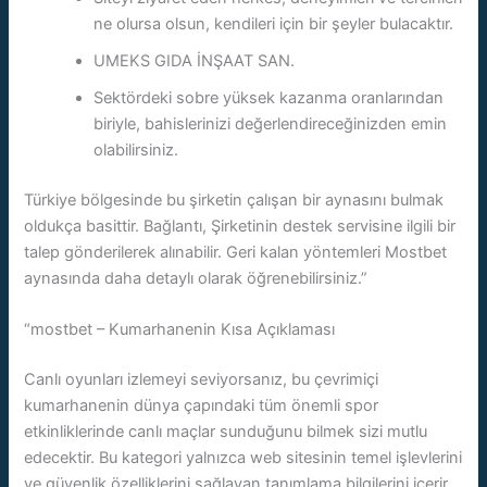
ne olursa olsun, kendileri için bir şeyler bulacaktır.
UMEKS GIDA İNŞAAT SAN.
Sektördeki sobre yüksek kazanma oranlarından
biriyle, bahislerinizi değerlendireceğinizden emin
olabilirsiniz.
Türkiye bölgesinde bu şirketin çalışan bir aynasını bulmak
oldukça basittir. Bağlantı, Şirketinin destek servisine ilgili bir
talep gönderilerek alınabilir. Geri kalan yöntemleri Mostbet
aynasında daha detaylı olarak öğrenebilirsiniz.”
“mostbet – Kumarhanenin Kısa Açıklaması
Canlı oyunları izlemeyi seviyorsanız, bu çevrimiçi
kumarhanenin dünya çapındaki tüm önemli spor
etkinliklerinde canlı maçlar sunduğunu bilmek sizi mutlu
edecektir. Bu kategori yalnızca web sitesinin temel işlevlerini
ve güvenlik özelliklerini sağlayan tanımlama bilgilerini içerir.