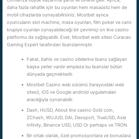
daha fazla rahatlık için bu oyunları hem masaüstü hem de
mobil cihazlarda oynayabilirsiniz. Mostbet ayrıca
oyuncuların slot machine, masa oyunları, film poker ve canlı
krupiye oyunları oynayabileceği bir çevrimiçi on line casino
platformu da sağlayabilir. Evet, Mostbet web sitesi Curacao
Gaming Expert tarafından lisanslanmıştır.
Fakat, bahis ve casino sitelerine lisans sağlayan
başka yerler vardır empieza bu lisanslar bütün
dünyada geçmektedir.
Mostbet Casino web sürümü (tarayıcıdaki web
sitesi), iOS ve Google android uygulamaları
aracılığıyla oynanabilir.
Dash, HUSD, About line casino Gold coin,
ZChash, WUJUD, DAI, Dexsport, TrueUSD, Axie
Infinity, Binance USD, USD Or perhaps ve TRON.
Bir ortak olarak, özel promosyonlara ve bonuslara