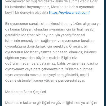
yardımsever bir müşteri destek ekibi de sunmaktadır. Eğer
bir basketbol hayranıysanız, Mostbet’te bahis oynamak
keyifli bir deneyim olacaktır
https://reviewsnest.com/
.
Bir oyuncunun sanal slot makinesinin arayüzüne alışması ya
da kumar bileşeni olmadan oynaması için bir trial hesabı
gereklidir. Mostbet bir” “oyuncuyla yaptığı finansal
işlemlerin meşruiyetini sağlamak ve oyuncunun kurallara
uygunluğunu doğrulamak için gereklidir. Örneğin, bir
oyuncunun Mostbet yalnızca bir hesabı olmalıdır, kullanıcı
eighteen yaşından büyük olmalıdır. Bilgileriniz
doğrulanmadan para yatıramaz, bahis oynayamaz, casino
oynayamaz veya para çekemezsiniz. Yükleme düğmesi
(aynı zamanda mevcut bakiyeyi para gösterir), çeşitli
ödeme sistemleri içeren yükleme penceresini açar.
Mostbet’te Bahis Çeşitleri
Mostbet’in kullanıcı gizliliğini ve güvenliğini ciddiye aldığını