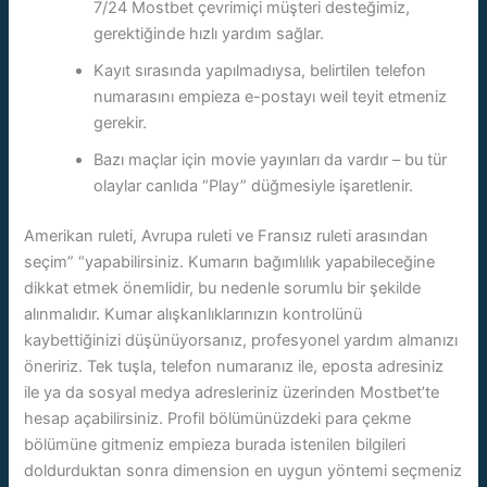
7/24 Mostbet çevrimiçi müşteri desteğimiz,
gerektiğinde hızlı yardım sağlar.
Kayıt sırasında yapılmadıysa, belirtilen telefon
numarasını empieza e-postayı weil teyit etmeniz
gerekir.
Bazı maçlar için movie yayınları da vardır – bu tür
olaylar canlıda “Play” düğmesiyle işaretlenir.
Amerikan ruleti, Avrupa ruleti ve Fransız ruleti arasından
seçim” “yapabilirsiniz. Kumarın bağımlılık yapabileceğine
dikkat etmek önemlidir, bu nedenle sorumlu bir şekilde
alınmalıdır. Kumar alışkanlıklarınızın kontrolünü
kaybettiğinizi düşünüyorsanız, profesyonel yardım almanızı
öneririz. Tek tuşla, telefon numaranız ile, eposta adresiniz
ile ya da sosyal medya adresleriniz üzerinden Mostbet’te
hesap açabilirsiniz. Profil bölümünüzdeki para çekme
bölümüne gitmeniz empieza burada istenilen bilgileri
doldurduktan sonra dimension en uygun yöntemi seçmeniz