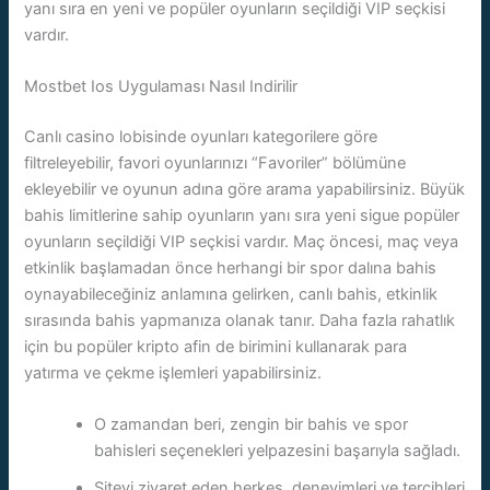
yanı sıra en yeni ve popüler oyunların seçildiği VIP seçkisi
vardır.
Mostbet Ios Uygulaması Nasıl Indirilir
Canlı casino lobisinde oyunları kategorilere göre
filtreleyebilir, favori oyunlarınızı “Favoriler” bölümüne
ekleyebilir ve oyunun adına göre arama yapabilirsiniz. Büyük
bahis limitlerine sahip oyunların yanı sıra yeni sigue popüler
oyunların seçildiği VIP seçkisi vardır. Maç öncesi, maç veya
etkinlik başlamadan önce herhangi bir spor dalına bahis
oynayabileceğiniz anlamına gelirken, canlı bahis, etkinlik
sırasında bahis yapmanıza olanak tanır. Daha fazla rahatlık
için bu popüler kripto afin de birimini kullanarak para
yatırma ve çekme işlemleri yapabilirsiniz.
O zamandan beri, zengin bir bahis ve spor
bahisleri seçenekleri yelpazesini başarıyla sağladı.
Siteyi ziyaret eden herkes, deneyimleri ve tercihleri