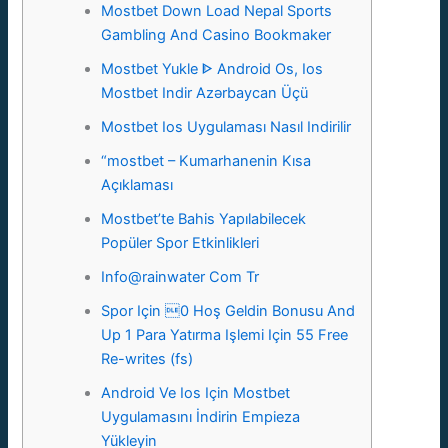
Mostbet Down Load Nepal Sports
Gambling And Casino Bookmaker
Mostbet Yukle ᐈ Android Os, Ios
Mostbet Indir Azərbaycan Üçü
Mostbet Ios Uygulaması Nasıl Indirilir
“mostbet – Kumarhanenin Kısa
Açıklaması
Mostbet’te Bahis Yapılabilecek
Popüler Spor Etkinlikleri
Info@rainwater Com Tr
Spor Için 0 Hoş Geldin Bonusu And
Up 1 Para Yatırma Işlemi Için 55 Free
Re-writes (fs)
Android Ve Ios Için Mostbet
Uygulamasını İndirin Empieza
Yükleyin