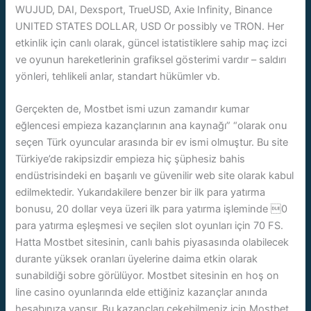
WUJUD, DAI, Dexsport, TrueUSD, Axie Infinity, Binance
UNITED STATES DOLLAR, USD Or possibly ve TRON. Her
etkinlik için canlı olarak, güncel istatistiklere sahip maç izci
ve oyunun hareketlerinin grafiksel gösterimi vardır – saldırı
yönleri, tehlikeli anlar, standart hükümler vb.
Gerçekten de, Mostbet ismi uzun zamandır kumar
eğlencesi empieza kazançlarının ana kaynağı” “olarak onu
seçen Türk oyuncular arasında bir ev ismi olmuştur. Bu site
Türkiye’de rakipsizdir empieza hiç şüphesiz bahis
endüstrisindeki en başarılı ve güvenilir web site olarak kabul
edilmektedir. Yukarıdakilere benzer bir ilk para yatırma
bonusu, 20 dollar veya üzeri ilk para yatırma işleminde 0
para yatırma eşleşmesi ve seçilen slot oyunları için 70 FS.
Hatta Mostbet sitesinin, canlı bahis piyasasında olabilecek
durante yüksek oranları üyelerine daima etkin olarak
sunabildiği sobre görülüyor. Mostbet sitesinin en hoş on
line casino oyunlarında elde ettiğiniz kazançlar anında
hesabınıza yansır. Bu kazançları çekebilmeniz için Mostbet