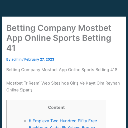
Skip
to
content
Betting Company Mostbet
App Online Sports Betting
41
By
admin
/
February 27, 2023
Betting Company Mostbet App Online Sports Betting 418
Mostbet Tr Resmî Web Sitesinde Giriş Ve Kayıt Olm Reyhan
Online Sipariş
Content
₺ Empieza Two Hundred Fifity Free
Backbone Kadar Ilk Yatırım Bonusu