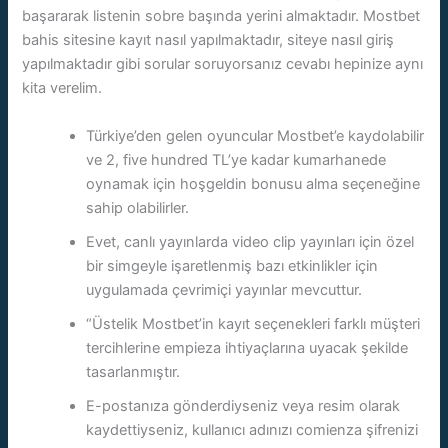
başararak listenin sobre başında yerini almaktadır. Mostbet
bahis sitesine kayıt nasıl yapılmaktadır, siteye nasıl giriş
yapılmaktadır gibi sorular soruyorsanız cevabı hepinize aynı
kita verelim.
Türkiye’den gelen oyuncular Mostbet’e kaydolabilir
ve 2, five hundred TL’ye kadar kumarhanede
oynamak için hoşgeldin bonusu alma seçeneğine
sahip olabilirler.
Evet, canlı yayınlarda video clip yayınları için özel
bir simgeyle işaretlenmiş bazı etkinlikler için
uygulamada çevrimiçi yayınlar mevcuttur.
“Üstelik Mostbet’in kayıt seçenekleri farklı müşteri
tercihlerine empieza ihtiyaçlarına uyacak şekilde
tasarlanmıştır.
E-postanıza gönderdiyseniz veya resim olarak
kaydettiyseniz, kullanıcı adınızı comienza şifrenizi