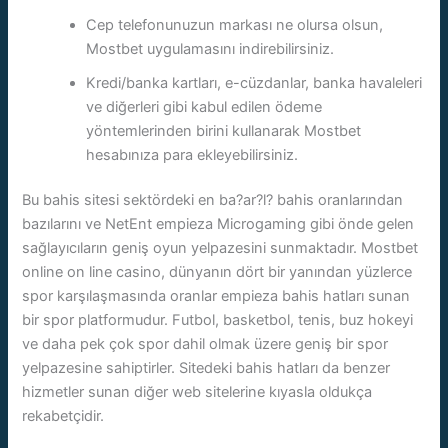
Cep telefonunuzun markası ne olursa olsun,
Mostbet uygulamasını indirebilirsiniz.
Kredi/banka kartları, e-cüzdanlar, banka havaleleri
ve diğerleri gibi kabul edilen ödeme
yöntemlerinden birini kullanarak Mostbet
hesabınıza para ekleyebilirsiniz.
Bu bahis sitesi sektördeki en ba?ar?l? bahis oranlarından
bazılarını ve NetEnt empieza Microgaming gibi önde gelen
sağlayıcıların geniş oyun yelpazesini sunmaktadır. Mostbet
online on line casino, dünyanın dört bir yanından yüzlerce
spor karşılaşmasında oranlar empieza bahis hatları sunan
bir spor platformudur. Futbol, basketbol, tenis, buz hokeyi
ve daha pek çok spor dahil olmak üzere geniş bir spor
yelpazesine sahiptirler. Sitedeki bahis hatları da benzer
hizmetler sunan diğer web sitelerine kıyasla oldukça
rekabetçidir.