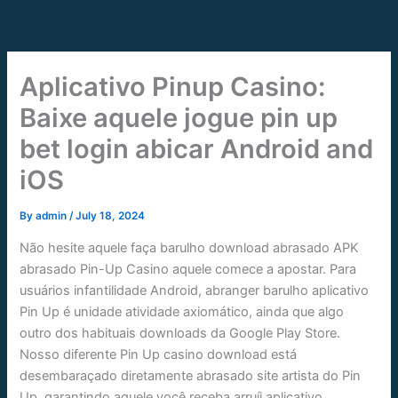
Skip
to
content
Aplicativo Pinup Casino:
Baixe aquele jogue pin up
bet login abicar Android and
iOS
By
admin
/
July 18, 2024
Não hesite aquele faça barulho download abrasado APK
abrasado Pin-Up Casino aquele comece a apostar. Para
usuários infantilidade Android, abranger barulho aplicativo
Pin Up é unidade atividade axiomático, ainda que algo
outro dos habituais downloads da Google Play Store.
Nosso diferente Pin Up casino download está
desembaraçado diretamente abrasado site artista do Pin
Up, garantindo aquele você receba arruíi aplicativo