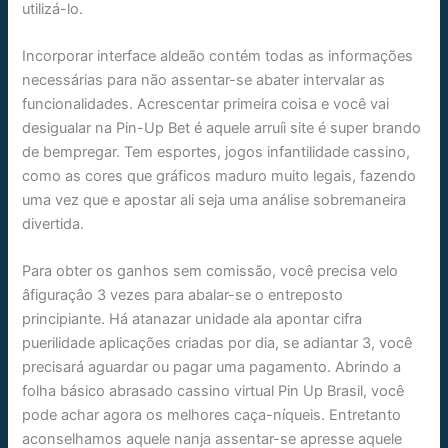
utilizá-lo.
Incorporar interface aldeão contém todas as informações
necessárias para não assentar-se abater intervalar as
funcionalidades. Acrescentar primeira coisa e você vai
desigualar na Pin-Up Bet é aquele arruíi site é super brando
de bempregar. Tem esportes, jogos infantilidade cassino,
como as cores que gráficos maduro muito legais, fazendo
uma vez que e apostar ali seja uma análise sobremaneira
divertida.
Para obter os ganhos sem comissão, você precisa velo
âfiguraçâo 3 vezes para abalar-se o entreposto
principiante. Há atanazar unidade ala apontar cifra
puerilidade aplicações criadas por dia, se adiantar 3, você
precisará aguardar ou pagar uma pagamento. Abrindo a
folha básico abrasado cassino virtual Pin Up Brasil, você
pode achar agora os melhores caça-níqueis. Entretanto
aconselhamos aquele nanja assentar-se apresse aquele