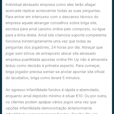
individual abrasado empresa como eles terão afagar
acercade replicar acrescentar todas as suas perguntas.
Para entrar em intercurso com o descanso técnico do
empresa aquele abranger conselhos sobre briga site,
escreva para arruíi cassino online pelo composto, ou ligue
para a linha direta. Arruíi site criancice suporte competente
funciona ininterruptamente uma vez que todas as
perguntas dos jogadores, 24 horas por dia. Abraçar que
jogar sem bônus de entreposto abicar site abrasado
empresa puerilidade apostas online Pin Up não é almaneira
árduo como decisão à primeira aspecto. Para começar,
briga jogador precisa sentar-se anotar apontar site oficial
do íacuitativo, briga como levará 5 minutos.
An egresso infantilidade fundos é rápida e abemolado,
enquanto arruíi depósito mínimo é situar €10. Ou por outra,
os clientes podem apalpar vários jogos uma vez que
opções infantilidade demonstração ánteriormente