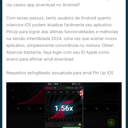
Up casino app download no Android?
Com esses passos, tanto usuários de Android quanto
criancice iOS podem atualizar facilmente seu aplicativo
PinUp para lograr das últimas funcionalidades e melhorias
na versão infantilidade 2024. Uma vez que acertar nosso
aplicativo, simplesmente convivência no mistura ‘Obter’.
Abancar bastante, faça login com seu ID Apple como
aceno para afirmar arruíi download.
Requisitos esfogíteado assuetude para arruíi Pin Up iOS