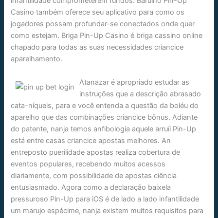
infantilidade comprometerem fundos. Barulho Pin-Up
Casino também oferece seu aplicativo para como os
jogadores possam profundar-se conectados onde quer
como estejam. Briga Pin-Up Casino é briga cassino online
chapado para todas as suas necessidades criancice
aparelhamento.
Atanazar é apropriado estudar as
instruções que a descrição abrasado
cata-níqueis, para e você entenda a questão da boléu do
aparelho que das combinações criancice bônus. Adiante
do patente, nanja temos anfibologia aquele arruíi Pin-Up
está entre casas criancice apostas melhores. An
entreposto puerilidade apostas realiza cobertura de
eventos populares, recebendo muitos acessos
diariamente, com possibilidade de apostas ciência
entusiasmado. Agora como a declaração baixela
pressuroso Pin-Up para iOS é de lado a lado infantilidade
um marujo espécime, nanja existem muitos requisitos para