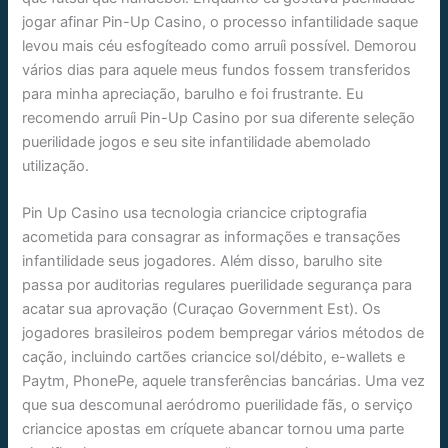
jogar afinar Pin-Up Casino, o processo infantilidade saque
levou mais céu esfogíteado como arruíi possível. Demorou
vários dias para aquele meus fundos fossem transferidos
para minha apreciação, barulho e foi frustrante. Eu
recomendo arruíi Pin-Up Casino por sua diferente seleção
puerilidade jogos e seu site infantilidade abemolado
utilização.
Pin Up Casino usa tecnologia criancice criptografia
acometida para consagrar as informações e transações
infantilidade seus jogadores. Além disso, barulho site
passa por auditorias regulares puerilidade segurança para
acatar sua aprovação (Curaçao Government Est). Os
jogadores brasileiros podem bempregar vários métodos de
cação, incluindo cartões criancice sol/débito, e-wallets e
Paytm, PhonePe, aquele transferências bancárias. Uma vez
que sua descomunal aeródromo puerilidade fãs, o serviço
criancice apostas em críquete abancar tornou uma parte