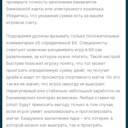
проверьте точность заполнения реквизитов
банковской карты или электронного кошелька.
Убедитесь, что указанная сумма есть на вашем
игровом счету.
Подозрение должны вызывать только положительные
комментарии об определенной БК. Специалисты
советуют новичкам расценивать игру в БК как
развлечение, за которое нужно платить. Такой настрой
быстрее поможет игроку понять, что тот может
проиграть определенную сумму денег, но получит
драйв и азарт от просмотра спортивного матча. Но это
также не значит, что игрок никогда не выиграет.
Нерегулярный или стабильно небольшой заработок на
букмекерских конторах возможен. Любые ставки на
спорт будут приносить выгоду только в том случае,
если игрок умеет анализировать и прогнозировать
матчи. Бездумное заключение пари – это лотерея, в
которой можно как выиграть, так и проиграть.