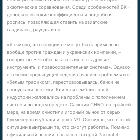
экзотические соревнования. Среди особенностей БК –
довольно высокие коэффициенты и подробная
роспись, позволяющая ставить на азиатские
гандикапы, раунды и пр.
«Я считаю, что санкции не могут быть применены
вообще против граждан и украинских компаний, –
говорит он. – Чтобы наказать их, есть другие
инструменты и правоохранительная система». Однако
в течение предыдущей недели начались проблемы и с
«белым трафиком», перестраховываясь, банки не
пропускали платежи. Клиенты гемблинговой
индустрии жаловались на проблемы с пополнением
счетов и выводом средств. Санкции СНБО, по крайней
мере, на время очистили игорный рынок от серых
букмекеров и убрали игрока №1. Очевидно, что в этой
ситуации выигрыши те, кто смогут работать. Помимо
официальной версии, согласно которой Parimatch