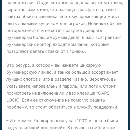
предложения. Люди, которые следят за рынком ставок,
вероятно, заметили, что разница в кэффах на разных
сайтах обычно невелика, поэтому промо-акции могут
быть лакомым кусочком для игроков. Новички обычно
осторожничают и не хотят сразу же доверять
букмекерам большие суммы денег. В наш ТОП рейтинг
букмекерских контор входят компании, которые
позволяют делать ставки от 1 гривны.
Это ресурс, в котором вы найдете шикарную
букмекерскую линию, а также большой ассортимент
лучших слотов и игр в разделе Казино. Вероятно, вы
указываете неправильный пароль, или логин. Стоит
посмотреть не включена ли у вас клавиша “CAPS
LOCK”. Если ее отключение не помогло решить
проблему, то стоит обратиться в службу поддержки.
– И в момент блокирования у нас 100% игроков были
под украинской лицензией». В случае с гемблингом