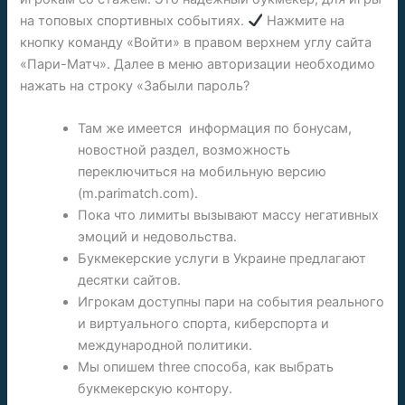
на топовых спортивных событиях.
Нажмите на
кнопку команду «Войти» в правом верхнем углу сайта
«Пари-Матч». Далее в меню авторизации необходимо
нажать на строку «Забыли пароль?
Там же имеется информация по бонусам,
новостной раздел, возможность
переключиться на мобильную версию
(m.parimatch.com).
Пока что лимиты вызывают массу негативных
эмоций и недовольства.
Букмекерские услуги в Украине предлагают
десятки сайтов.
Игрокам доступны пари на события реального
и виртуального спорта, киберспорта и
международной политики.
Мы опишем three способа, как выбрать
букмекерскую контору.