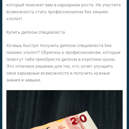
который поможет вам в карьерном росте. Не упустите
возможность стать профессионалом без лишних
хлопот!
Купить диплом специалиста
Хочешь быстро получить диплом специалиста без
лишних хлопот? Обратись к профессионалам, которые
помогут тебе приобрести диплом в короткие сроки.
Это отличное решение для тех, кто хочет улучшить
свои карьерные возможности и получить нужные
знания и навыки.