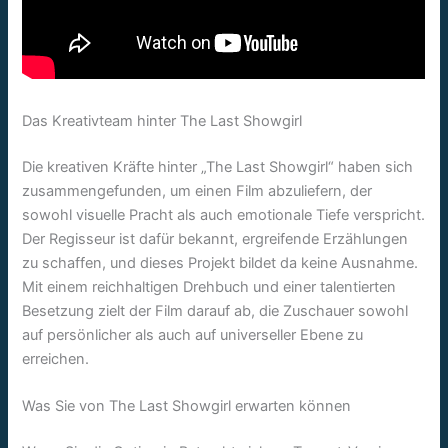
Das Kreativteam hinter The Last Showgirl
Die kreativen Kräfte hinter „The Last Showgirl“ haben sich
zusammengefunden, um einen Film abzuliefern, der
sowohl visuelle Pracht als auch emotionale Tiefe verspricht.
Der Regisseur ist dafür bekannt, ergreifende Erzählungen
zu schaffen, und dieses Projekt bildet da keine Ausnahme.
Mit einem reichhaltigen Drehbuch und einer talentierten
Besetzung zielt der Film darauf ab, die Zuschauer sowohl
auf persönlicher als auch auf universeller Ebene zu
erreichen.
Was Sie von The Last Showgirl erwarten können