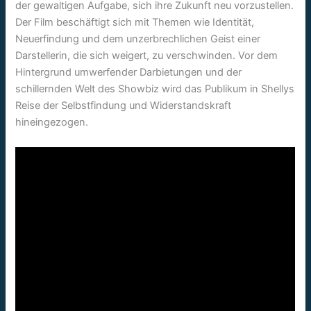
der gewaltigen Aufgabe, sich ihre Zukunft neu vorzustellen.
Der Film beschäftigt sich mit Themen wie Identität,
Neuerfindung und dem unzerbrechlichen Geist einer
Darstellerin, die sich weigert, zu verschwinden. Vor dem
Hintergrund umwerfender Darbietungen und der
schillernden Welt des Showbiz wird das Publikum in Shellys
Reise der Selbstfindung und Widerstandskraft
hineingezogen.