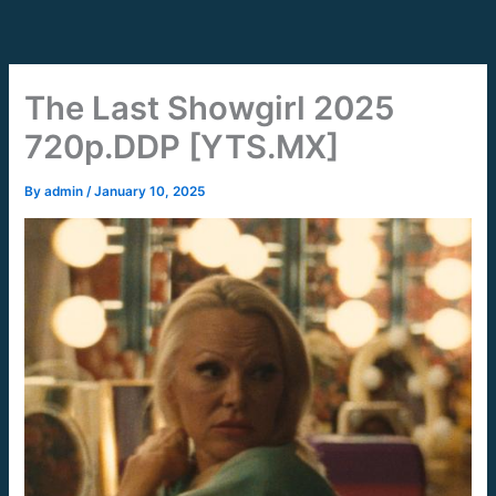
Skip
to
content
The Last Showgirl 2025
720p.DDP [YTS.MX]
By
admin
/
January 10, 2025