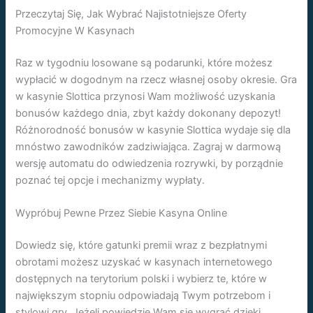
Przeczytaj Się, Jak Wybrać Najistotniejsze Oferty
Promocyjne W Kasynach
Raz w tygodniu losowane są podarunki, które możesz
wypłacić w dogodnym na rzecz własnej osoby okresie. Gra
w kasynie Slottica przynosi Wam możliwość uzyskania
bonusów każdego dnia, zbyt każdy dokonany depozyt!
Różnorodność bonusów w kasynie Slottica wydaje się dla
mnóstwo zawodników zadziwiająca. Zagraj w darmową
wersję automatu do odwiedzenia rozrywki, by porządnie
poznać tej opcje i mechanizmy wypłaty.
Wypróbuj Pewne Przez Siebie Kasyna Online
Dowiedz się, które gatunki premii wraz z bezpłatnymi
obrotami możesz uzyskać w kasynach internetowego
dostępnych na terytorium polski i wybierz te, które w
największym stopniu odpowiadają Twym potrzebom i
stylowi gry. Jeżeli powiedzie Wam się wygrać dzięki