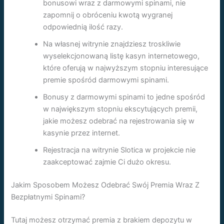
bonusowi wraz z darmowymi spinami, nie
zapomnij o obróceniu kwotą wygranej
odpowiednią ilość razy.
Na własnej witrynie znajdziesz troskliwie
wyselekcjonowaną listę kasyn internetowego,
które oferują w najwyższym stopniu interesujące
premie spośród darmowymi spinami.
Bonusy z darmowymi spinami to jedne spośród
w największym stopniu ekscytujących premii,
jakie możesz odebrać na rejestrowania się w
kasynie przez internet.
Rejestracja na witrynie Slotica w projekcie nie
zaakceptować zajmie Ci dużo okresu.
Jakim Sposobem Możesz Odebrać Swój Premia Wraz Z
Bezpłatnymi Spinami?
Tutaj możesz otrzymać premia z brakiem depozytu w