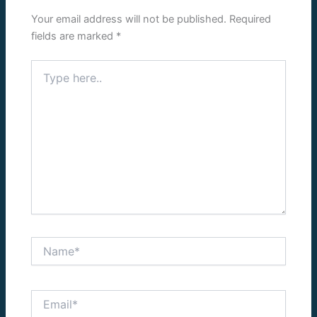
Your email address will not be published.
Required
fields are marked
*
Type
here..
Name*
Email*