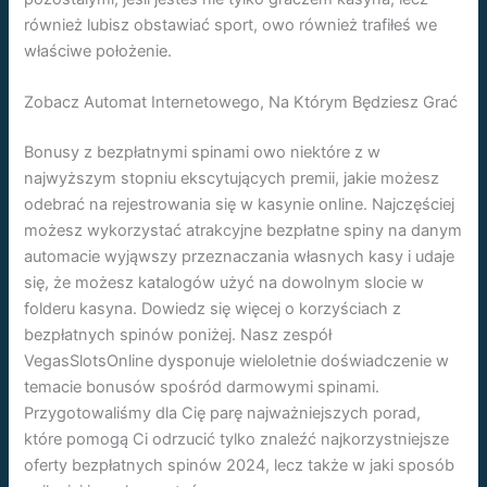
również lubisz obstawiać sport, owo również trafiłeś we
właściwe położenie.
Zobacz Automat Internetowego, Na Którym Będziesz Grać
Bonusy z bezpłatnymi spinami owo niektóre z w
najwyższym stopniu ekscytujących premii, jakie możesz
odebrać na rejestrowania się w kasynie online. Najczęściej
możesz wykorzystać atrakcyjne bezpłatne spiny na danym
automacie wyjąwszy przeznaczania własnych kasy i udaje
się, że możesz katalogów użyć na dowolnym slocie w
folderu kasyna. Dowiedz się więcej o korzyściach z
bezpłatnych spinów poniżej. Nasz zespół
VegasSlotsOnline dysponuje wieloletnie doświadczenie w
temacie bonusów spośród darmowymi spinami.
Przygotowaliśmy dla Cię parę najważniejszych porad,
które pomogą Ci odrzucić tylko znaleźć najkorzystniejsze
oferty bezpłatnych spinów 2024, lecz także w jaki sposób