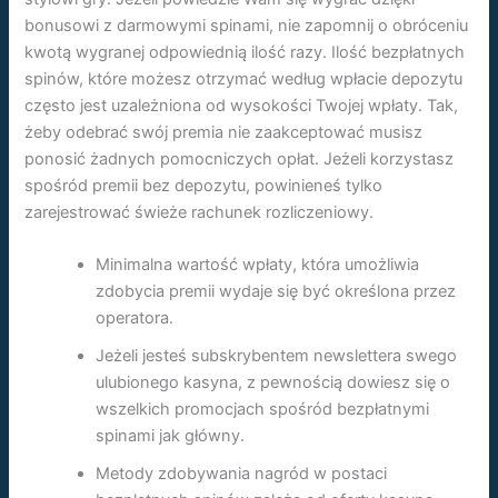
bonusowi z darmowymi spinami, nie zapomnij o obróceniu
kwotą wygranej odpowiednią ilość razy. Ilość bezpłatnych
spinów, które możesz otrzymać według wpłacie depozytu
często jest uzależniona od wysokości Twojej wpłaty. Tak,
żeby odebrać swój premia nie zaakceptować musisz
ponosić żadnych pomocniczych opłat. Jeżeli korzystasz
spośród premii bez depozytu, powinieneś tylko
zarejestrować świeże rachunek rozliczeniowy.
Minimalna wartość wpłaty, która umożliwia
zdobycia premii wydaje się być określona przez
operatora.
Jeżeli jesteś subskrybentem newslettera swego
ulubionego kasyna, z pewnością dowiesz się o
wszelkich promocjach spośród bezpłatnymi
spinami jak główny.
Metody zdobywania nagród w postaci