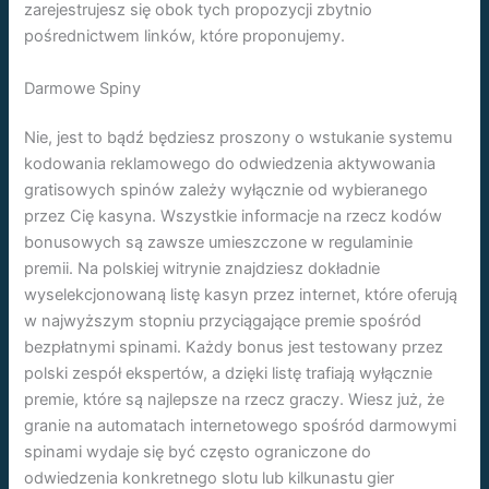
zarejestrujesz się obok tych propozycji zbytnio
pośrednictwem linków, które proponujemy.
Darmowe Spiny
Nie, jest to bądź będziesz proszony o wstukanie systemu
kodowania reklamowego do odwiedzenia aktywowania
gratisowych spinów zależy wyłącznie od wybieranego
przez Cię kasyna. Wszystkie informacje na rzecz kodów
bonusowych są zawsze umieszczone w regulaminie
premii. Na polskiej witrynie znajdziesz dokładnie
wyselekcjonowaną listę kasyn przez internet, które oferują
w najwyższym stopniu przyciągające premie spośród
bezpłatnymi spinami. Każdy bonus jest testowany przez
polski zespół ekspertów, a dzięki listę trafiają wyłącznie
premie, które są najlepsze na rzecz graczy. Wiesz już, że
granie na automatach internetowego spośród darmowymi
spinami wydaje się być często ograniczone do
odwiedzenia konkretnego slotu lub kilkunastu gier