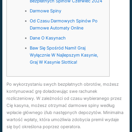
Bezpłatnych Spinów Czerwiec 2024
Darmowe Spiny
Od Czasu Darmowych Spinów Po
Darmowe Automaty Online
Dane O Kasynach
Baw Się Spośród Nami! Graj
Wyłącznie W Najlepszym Kasynie,
Graj W Kasynie Slottica!
Po wykorzystaniu swych bezpłatnych obrotów, możesz
kontynuować grę doładowując swe rachunek
rozliczeniowy. W zależności od czasu wybieranego przez
Cię kasyna, możesz otrzymać darmowe spiny według
wpłacie głównego i/lub następnych depozytów. Minimalna
wartość wpłaty, która umożliwia zdobycia premii wydaje
się być określona poprzez operatora.