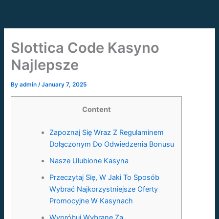
Skip
to
content
Slottica Code Kasyno
Najlepsze
By
admin
/
January 7, 2025
Content
Zapoznaj Się Wraz Z Regulaminem
Dołączonym Do Odwiedzenia Bonusu
Nasze Ulubione Kasyna
Przeczytaj Się, W Jaki To Sposób
Wybrać Najkorzystniejsze Oferty
Promocyjne W Kasynach
Wypróbuj Wybrane Za