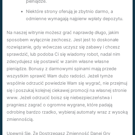
pieniądze.
Niektóre strony oferują je zbytnio darmo, a
odmienne wymagają najpierw wpłaty depozytu.
Na naszej witrynie możesz grać naprawdę długo, jakim
sposobem wyłącznie zechcesz. Jest jest to doskonałe
rozwiązanie, gdy wówczas uczysz się zabawy i chcesz
sprawdzić, lub podoba Ci się wiadomy robot, nadal nim
zdecydujesz się postawić w zanim własne własne
pieniądze. Bonusy z darmowymi spinami mają przede
wszystkim sprawić Wam dużo radości. Jeżeli tymże
wspólnie odrzucić powiedzie Wam się wygrać, nie przejmuj
się i poszukaj kolejnej ciekawej promocji na własnej stronie
www. Jeżeli odrzucić boisz się niebezpieczeństwa i
pragniesz zagrać o ogromne wygrane, które padają
odrobinę bardzo rzadko, wybieraj automaty wraz z wysoką
zmiennością.
Upewnij Się, Że Dostrzegasz Zmienność Danej Gry