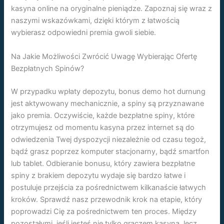
kasyna online na oryginalne pieniądze. Zapoznaj się wraz z
naszymi wskazówkami, dzięki którym z łatwością
wybierasz odpowiedni premia gwoli siebie.
Na Jakie Możliwości Zwrócić Uwagę Wybierając Ofertę
Bezpłatnych Spinów?
W przypadku wpłaty depozytu, bonus demo hot durnung
jest aktywowany mechanicznie, a spiny są przyznawane
jako premia. Oczywiście, każde bezpłatne spiny, które
otrzymujesz od momentu kasyna przez internet są do
odwiedzenia Twej dyspozycji niezależnie od czasu tegoż,
bądź grasz poprzez komputer stacjonarny, bądź smartfon
lub tablet. Odbieranie bonusu, który zawiera bezpłatne
spiny z brakiem depozytu wydaje się bardzo łatwe i
postuluje przejścia za pośrednictwem kilkanaście łatwych
kroków. Sprawdź nasz przewodnik krok na etapie, który
poprowadzi Cię za pośrednictwem ten proces. Między
pozostałymi, jeśli jesteś nie tylko graczem kasyna, lecz