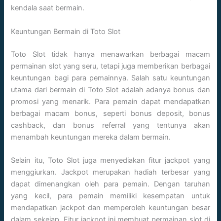
kendala saat bermain.
Keuntungan Bermain di Toto Slot
Toto Slot tidak hanya menawarkan berbagai macam
permainan slot yang seru, tetapi juga memberikan berbagai
keuntungan bagi para pemainnya. Salah satu keuntungan
utama dari bermain di Toto Slot adalah adanya bonus dan
promosi yang menarik. Para pemain dapat mendapatkan
berbagai macam bonus, seperti bonus deposit, bonus
cashback, dan bonus referral yang tentunya akan
menambah keuntungan mereka dalam bermain.
Selain itu, Toto Slot juga menyediakan fitur jackpot yang
menggiurkan. Jackpot merupakan hadiah terbesar yang
dapat dimenangkan oleh para pemain. Dengan taruhan
yang kecil, para pemain memiliki kesempatan untuk
mendapatkan jackpot dan memperoleh keuntungan besar
dalam sekejap. Fitur jackpot ini membuat permainan slot di