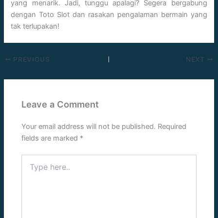
yang menarik. Jadi, tunggu apalagi? Segera bergabung
dengan Toto Slot dan rasakan pengalaman bermain yang
tak terlupakan!
PREVIOUS
NEXT
Leave a Comment
Your email address will not be published.
Required
fields are marked
*
Type
here..