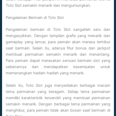
Toto Slot semakin menarik dan menguntungkan.
Pengalaman Bermain di Toto Slot
Pengalaman bermain di Toto Slot sangatlah seru dan
mengasyikkan. Dengan tampilan grafis yang menarik dan
gameplay yang lancar, para pemain akan merasa terhibur
saat bermain. Selain itu, adanya fitur bonus dan jackpot
membuat permainan semakin menarik dan menantang.
Para pemain dapat merasakan sensasi bermain slot yang
sebenarnya dan mendapatkan kesempatan untuk
memenangkan hadiah-hadiah yang menarik.
Selain itu, Toto Slot juga menyediakan berbagai macam
tema permainan yang beragam. Setiap tema permainan
memiliki karakteristik tersendiri yang membuat permainan
semakin menarik. Dengan berbagai tema permainan yang
menghibur, para pemain tidak akan bosan saat bermain di