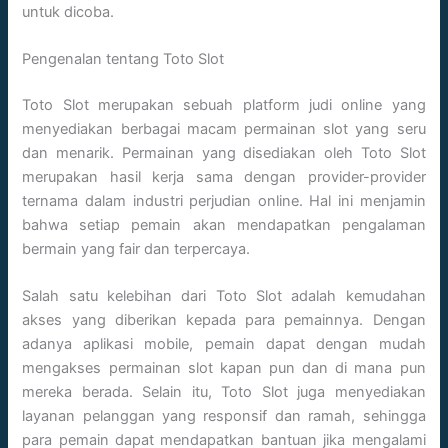
untuk dicoba.
Pengenalan tentang Toto Slot
Toto Slot merupakan sebuah platform judi online yang
menyediakan berbagai macam permainan slot yang seru
dan menarik. Permainan yang disediakan oleh Toto Slot
merupakan hasil kerja sama dengan provider-provider
ternama dalam industri perjudian online. Hal ini menjamin
bahwa setiap pemain akan mendapatkan pengalaman
bermain yang fair dan terpercaya.
Salah satu kelebihan dari Toto Slot adalah kemudahan
akses yang diberikan kepada para pemainnya. Dengan
adanya aplikasi mobile, pemain dapat dengan mudah
mengakses permainan slot kapan pun dan di mana pun
mereka berada. Selain itu, Toto Slot juga menyediakan
layanan pelanggan yang responsif dan ramah, sehingga
para pemain dapat mendapatkan bantuan jika mengalami