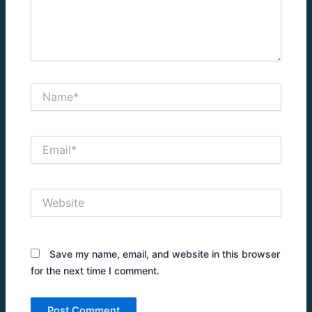
Name*
Email*
Website
Save my name, email, and website in this browser
for the next time I comment.