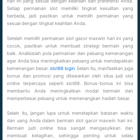
hari ini yang sesuai dengan keahlian dan preferensi Anda.
Setiap permainan slot memiliki tingkat kesulitan yang
berbeda, jadi pastikan untuk memilih permainan yang
sesuai dengan tingkat keahlian Anda.
Setelah memilih permainan slot gacor maxwin hari ini yang
cocok, pastikan untuk membuat strategi bermain yang
baik. Analisislah pola permainan dan peluang kemenangan
agar Anda bisa meningkatkan peluang untuk mendapatkan
kemenangan besar.
slot88 login
Selain itu, manfaatkan juga
bonus dan promosi yang ditawarkan oleh situs judi slot
online terpercaya seperti slot88. Bonus-bonus ini bisa
membantu Anda meningkatkan modal bermain dan
memperbesar peluang untuk memenangkan hadiah besar.
Selain itu, jangan lupa untuk menetapkan batasan waktu
dan uang Anda dalam bermain slot gacor maxwin hari ini.
Bermain judi online bisa sangat mengasyikkan dan
membuat ketagihan, sehingga penting untuk selalu