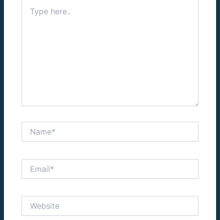
Type
here..
Name*
Email*
Website