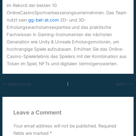
im Rekord der besten 10
OnlineCasinoSportverbesserungsunternehmen. Das Team
nutzt sein
gg-bet-at.com
2D- und 3D-
Erholungswachstumsexpertise und das praktische
Fachwissen in Gaming-Instrumenten der nächsten
Generation wie Unity & Unreale Erholungsmotoren, um
hochrangige Spiele aufzubauen. Erhöhen Sie das Online-
Casino-Spielerlebnis des Spielers mit der Kombination aus
Token im Spiel, NFTs und digitalen Vermögenswerten.
PREVIOUS
NEXT
Leave a Comment
Your email address will not be published.
Required
fields are marked
*