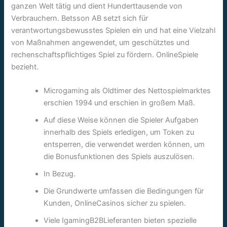
ganzen Welt tätig und dient Hunderttausende von
Verbrauchern. Betsson AB setzt sich für
verantwortungsbewusstes Spielen ein und hat eine Vielzahl
von Maßnahmen angewendet, um geschütztes und
rechenschaftspflichtiges Spiel zu fördern. OnlineSpiele
bezieht.
Microgaming als Oldtimer des Nettospielmarktes
erschien 1994 und erschien in großem Maß.
Auf diese Weise können die Spieler Aufgaben
innerhalb des Spiels erledigen, um Token zu
entsperren, die verwendet werden können, um
die Bonusfunktionen des Spiels auszulösen.
In Bezug.
Die Grundwerte umfassen die Bedingungen für
Kunden, OnlineCasinos sicher zu spielen.
Viele IgamingB2BLieferanten bieten spezielle