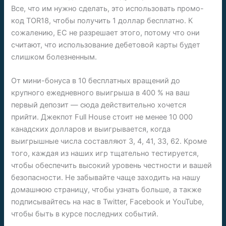
Все, что им нужно сделать, это использовать промо-
код TOR18, чтобы получить 1 доллар бесплатно. К
сожалению, ЕС не разрешает этого, потому что они
считают, что использование дебетовой карты будет
слишком болезненным.
От мини-бонуса в 10 бесплатных вращений до
крупного ежедневного выигрыша в 400 % на ваш
первый депозит — сюда действительно хочется
прийти. Джекпот Full House стоит не менее 10 000
канадских долларов и выигрывается, когда
выигрышные числа составляют 3, 4, 41, 33, 62. Кроме
того, каждая из наших игр тщательно тестируется,
чтобы обеспечить высокий уровень честности и вашей
безопасности. Не забывайте чаще заходить на нашу
домашнюю страницу, чтобы узнать больше, а также
подписывайтесь на нас в Twitter, Facebook и YouTube,
чтобы быть в курсе последних событий.