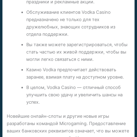
праздники и рекламные акции.
Обслуживание клиентов Vodka Casino
предназначено не только для тех
дружелюбных, знающих сотрудников из
отдела поддержки.
Вы также можете зарегистрироваться, чтобы
стать частью их живой поддержки, чтобы вы
могли легко связаться с ними.
Казино Vodka предпочитает действовать
заранее, взимая плату на доступном уровне.
В целом, Vodka Casino — отличный способ
улучшить свою удачу и увеличить шансы на
успех.
Новейшие онлайн-слоты и другие новые игры
разработаны командой Microgaming. Предоставление
ваших банковских реквизитов означает, что вы можете