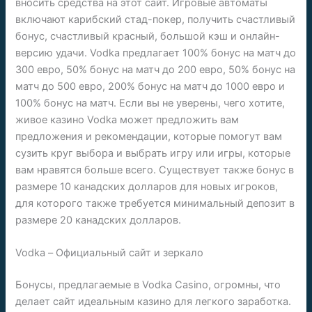
вносить средства на этот сайт. Игровые автоматы
включают карибский стад-покер, получить счастливый
бонус, счастливый красный, большой кэш и онлайн-
версию удачи. Vodka предлагает 100% бонус на матч до
300 евро, 50% бонус на матч до 200 евро, 50% бонус на
матч до 500 евро, 200% бонус на матч до 1000 евро и
100% бонус на матч. Если вы не уверены, чего хотите,
живое казино Vodka может предложить вам
предложения и рекомендации, которые помогут вам
сузить круг выбора и выбрать игру или игры, которые
вам нравятся больше всего. Существует также бонус в
размере 10 канадских долларов для новых игроков,
для которого также требуется минимальный депозит в
размере 20 канадских долларов.
Vodka – Официальный сайт и зеркало
Бонусы, предлагаемые в Vodka Casino, огромны, что
делает сайт идеальным казино для легкого заработка.