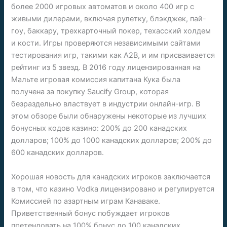
более 2000 игровых автоматов и около 400 игр с
живыми дилерами, включая рулетку, блэкджек, пай-
гоу, баккару, трехкарточный покер, техасский холдем
и кости. Игры проверяются независимыми сайтами
тестирования игр, такими как A2B, и им присваивается
рейтинг из 5 звезд. В 2016 году лицензированная на
Мальте игровая комиссия капитана Кука была
получена за покупку Saucify Group, которая
безраздельно властвует в индустрии онлайн-игр. В
этом обзоре были обнаружены некоторые из лучших
бонусных кодов казино: 200% до 200 канадских
долларов; 100% до 1000 канадских долларов; 200% до
600 канадских долларов.
Хорошая новость для канадских игроков заключается
в том, что казино Vodka лицензировано и регулируется
Комиссией по азартным играм Канаваке.
Приветственный бонус побуждает игроков
претендовать на 100% бонус до 100 канадских