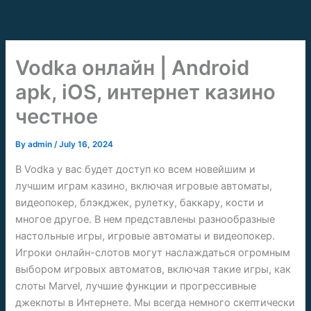
Skip
to
content
Vodka онлайн | Android
apk, iOS, интернет казино
честное
By
admin
/
July 16, 2024
В Vodka у вас будет доступ ко всем новейшим и
лучшим играм казино, включая игровые автоматы,
видеопокер, блэкджек, рулетку, баккару, кости и
многое другое. В нем представлены разнообразные
настольные игры, игровые автоматы и видеопокер.
Игроки онлайн-слотов могут наслаждаться огромным
выбором игровых автоматов, включая такие игры, как
слоты Marvel, лучшие функции и прогрессивные
джекпоты в Интернете. Мы всегда немного скептически