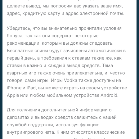
делаете вывод, мы попросим вас указать ваше имя,
адрес, кредитную карту и адрес электронной почты.
Убедитесь, что вы внимательно прочитали условия
бонуса, так как они содержат некоторые
рекомендации, которым вы должны следовать.
Бесплатные спины будут зачислены автоматически в
первый день, а требования к ставкам такие же, как
ставки в казино и каждый вывод средств. Тема
азартных игр также очень привлекательна, и, честно
говоря, сами игры. Игры Vodka также доступны на
iPhone и iPad, вы можете играть на своем устройстве
Apple или любом мобильном устройстве Android.
Для получения дополнительной информации о
депозитах и выводах средств свяжитесь с нашей
службой поддержки, используя функцию
внутриигрового чата. К ним относятся классические