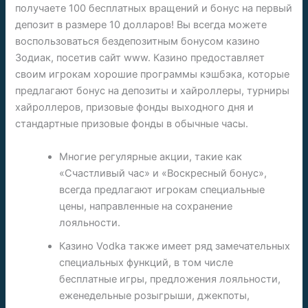
получаете 100 бесплатных вращений и бонус на первый
депозит в размере 10 долларов! Вы всегда можете
воспользоваться бездепозитным бонусом казино
Зодиак, посетив сайт www. Казино предоставляет
своим игрокам хорошие программы кэшбэка, которые
предлагают бонус на депозиты и хайроллеры, турниры
хайроллеров, призовые фонды выходного дня и
стандартные призовые фонды в обычные часы.
Многие регулярные акции, такие как
«Счастливый час» и «Воскресный бонус»,
всегда предлагают игрокам специальные
цены, направленные на сохранение
лояльности.
Казино Vodka также имеет ряд замечательных
специальных функций, в том числе
бесплатные игры, предложения лояльности,
еженедельные розыгрыши, джекпоты,