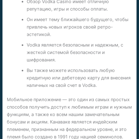
Обзор Vodka Casino имеет отличную
репутацию, игры и способы оплаты.
Он имеет тему ближайшего будущего, чтобы
привлечь новых игроков своей ретро-
эстетикой.
Vodka является безопасным и надежным, с
жесткой системой безопасности и
шифрования.
Вы также можете использовать любую
кредитную или дебетовую карту для внесения
наличных на свой счет в Vodka.
Мобильное приложение — это один из самых простых
способов получить доступ к любимым играм и нужным
функциям, а также ко всем нашим замечательным
бонусам и акциям. Канаваке является индейским
племенем, признанным на федеральном уровне, и это
племя было создано в 1991 году нацией семинолов.