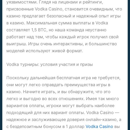
уязвимостями. Глядя на лицензии и рейтинги,
присвоенные Vodka Casino, становится очевидным, что
казино предлагает безопасный и надежный опыт игры
в казино. Максимальная сумма выплаты в Vodka
составляет 1,5 BTC, но наша команда неустанно
работает над тем, чтобы каждый игрок получил свой
выигрыш. Игры очень интерактивны, и большинство
моделей используют живой формат.
Vodka турниры: условия участия и призы
Поскольку дальнейшая бесплатная игра не требуется,
они могут легко оправдать преимущества игры в
казино. Начните играть, и вы обнаружите, что это
легко и выгодно во всех отношениях. Имея так много
вариантов оплаты, игроки могут выбрать наиболее
подходящий для них вариант оплаты. Vodka Casino —
надежное и заслуживающее доверия онлайн-казино, а
с бездепозитным бонусом в 1 доллар
Vodka Casino
вы