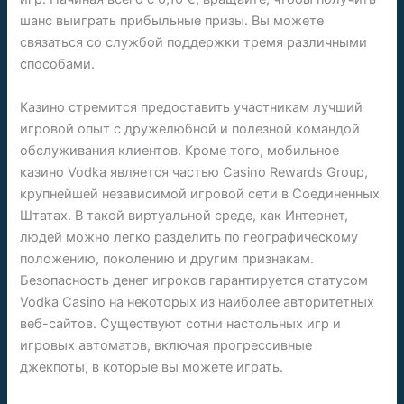
шанс выиграть прибыльные призы. Вы можете
связаться со службой поддержки тремя различными
способами.
Казино стремится предоставить участникам лучший
игровой опыт с дружелюбной и полезной командой
обслуживания клиентов. Кроме того, мобильное
казино Vodka является частью Casino Rewards Group,
крупнейшей независимой игровой сети в Соединенных
Штатах. В такой виртуальной среде, как Интернет,
людей можно легко разделить по географическому
положению, поколению и другим признакам.
Безопасность денег игроков гарантируется статусом
Vodka Casino на некоторых из наиболее авторитетных
веб-сайтов. Существуют сотни настольных игр и
игровых автоматов, включая прогрессивные
джекпоты, в которые вы можете играть.