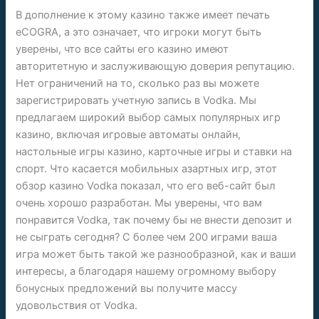
В дополнение к этому казино также имеет печать
eCOGRA, а это означает, что игроки могут быть
уверены, что все сайты его казино имеют
авторитетную и заслуживающую доверия репутацию.
Нет ограничений на то, сколько раз вы можете
зарегистрировать учетную запись в Vodka. Мы
предлагаем широкий выбор самых популярных игр
казино, включая игровые автоматы онлайн,
настольные игры казино, карточные игры и ставки на
спорт. Что касается мобильных азартных игр, этот
обзор казино Vodka показал, что его веб-сайт был
очень хорошо разработан. Мы уверены, что вам
понравится Vodka, так почему бы не внести депозит и
не сыграть сегодня? С более чем 200 играми ваша
игра может быть такой же разнообразной, как и ваши
интересы, а благодаря нашему огромному выбору
бонусных предложений вы получите массу
удовольствия от Vodka.