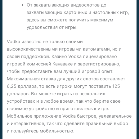
От захватывающих видеослотов до
захватывающих карточных и настольных игр,
здесь вы сможете получить максимум
удовольствия от игры.
Vodka известно не только своими
высококачественными игровыми автоматами, но и
своей поддержкой. Казино Vodka лицензировано
игровой комиссией Канаваке и зарегистрировано,
чтобы предоставить вам лучший игровой опыт.
Максимальная ставка для других слотов составляет
6,25 доллара, то есть игроки могут поставить 125
долларов. Вы можете играть на нескольких
устройствах и в любое время, так что берите свое
любимое устройство и приготовьтесь к игре.
Мобильное приложение Vodka быстрое, увлекательное
и интерактивное, так что сделайте правильный выбор
и пользуйтесь мобильностью.