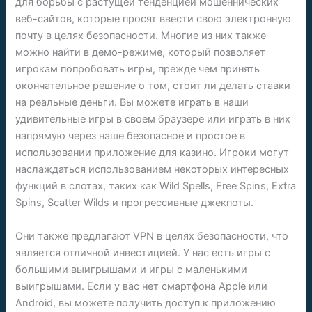
для борьбы с растущей тенденцией мошеннических
веб-сайтов, которые просят ввести свою электронную
почту в целях безопасности. Многие из них также
можно найти в демо-режиме, который позволяет
игрокам попробовать игры, прежде чем принять
окончательное решение о том, стоит ли делать ставки
на реальные деньги. Вы можете играть в наши
удивительные игры в своем браузере или играть в них
напрямую через наше безопасное и простое в
использовании приложение для казино. Игроки могут
наслаждаться использованием некоторых интересных
функций в слотах, таких как Wild Spells, Free Spins, Extra
Spins, Scatter Wilds и прогрессивные джекпоты.
Они также предлагают VPN в целях безопасности, что
является отличной инвестицией. У нас есть игры с
большими выигрышами и игры с маленькими
выигрышами. Если у вас нет смартфона Apple или
Android, вы можете получить доступ к приложению