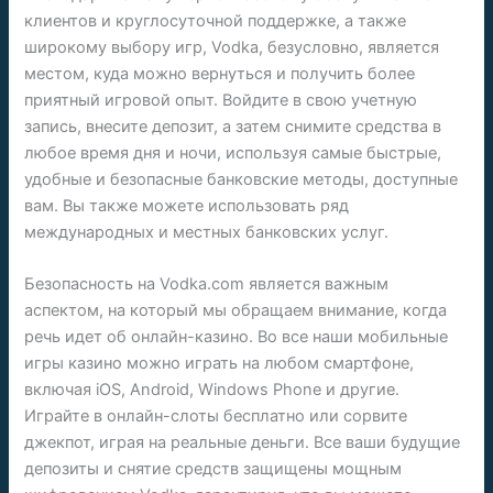
клиентов и круглосуточной поддержке, а также
широкому выбору игр, Vodka, безусловно, является
местом, куда можно вернуться и получить более
приятный игровой опыт. Войдите в свою учетную
запись, внесите депозит, а затем снимите средства в
любое время дня и ночи, используя самые быстрые,
удобные и безопасные банковские методы, доступные
вам. Вы также можете использовать ряд
международных и местных банковских услуг.
Безопасность на Vodka.com является важным
аспектом, на который мы обращаем внимание, когда
речь идет об онлайн-казино. Во все наши мобильные
игры казино можно играть на любом смартфоне,
включая iOS, Android, Windows Phone и другие.
Играйте в онлайн-слоты бесплатно или сорвите
джекпот, играя на реальные деньги. Все ваши будущие
депозиты и снятие средств защищены мощным