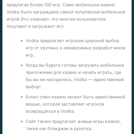
предлагая более 100 игр. Само мобильное казино
Vodka было награждено самой популярной мобильной
игрой.Это означает, что многие пользователи
покупают и загружают его.
Vodka предлагает игрокам широкий выбор
игр от крупных и независимых разработчиков
игр.
Когда вы будете готовы загрузить мобильное
приложение для казино и начать играть, где
бы вы ни находились, Vodka — единственный
выбор!
Бонус спин-казино может быть единственной
вещью, которая заставляет игроков
возвращаться в Vodka.
Сайт также предлагает живые игры казино,
такие как блэкджек и рулетка.