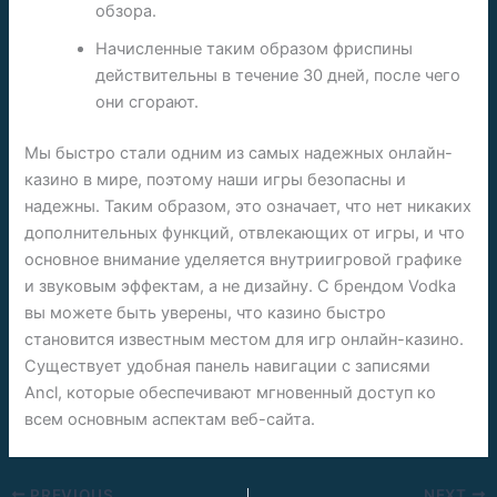
обзора.
Начисленные таким образом фриспины
действительны в течение 30 дней, после чего
они сгорают.
Мы быстро стали одним из самых надежных онлайн-
казино в мире, поэтому наши игры безопасны и
надежны. Таким образом, это означает, что нет никаких
дополнительных функций, отвлекающих от игры, и что
основное внимание уделяется внутриигровой графике
и звуковым эффектам, а не дизайну. С брендом Vodka
вы можете быть уверены, что казино быстро
становится известным местом для игр онлайн-казино.
Существует удобная панель навигации с записями
Ancl, которые обеспечивают мгновенный доступ ко
всем основным аспектам веб-сайта.
PREVIOUS
NEXT