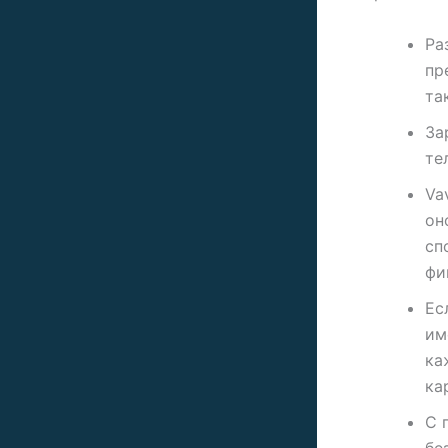
Ра
пр
та
За
те
Va
он
сп
фи
Ес
им
ка
ка
С 
бе