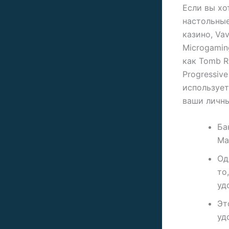
Если вы хо
настольные
казино, Va
Microgamin
как Tomb R
Progressiv
использует
ваши личны
Ба
Ma
Од
то
уд
Эт
уд