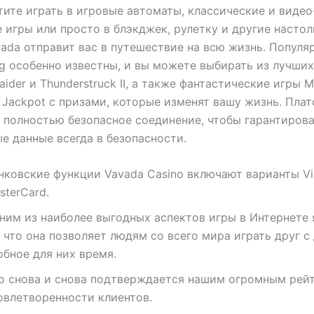
тите играть в игровые автоматы, классические и видео
 игры или просто в блэкджек, рулетку и другие насто
vada отправит вас в путешествие на всю жизнь. Популя
g особенно известны, и вы можете выбирать из лучших
aider и Thunderstruck II, а также фантастические игры 
e Jackpot с призами, которые изменят вашу жизнь. Пла
 полностью безопасное соединение, чтобы гарантирова
е данные всегда в безопасности.
нковские функции Vavada Casino включают варианты Vi
sterCard.
ним из наиболее выгодных аспектов игры в Интернете 
, что она позволяет людям со всего мира играть друг с
обное для них время.
о снова и снова подтверждается нашим огромным рей
овлетворенности клиентов.