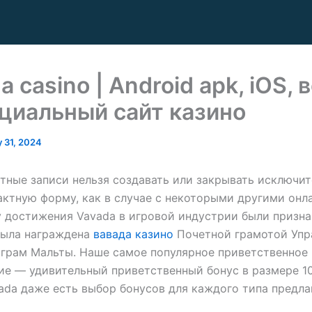
a casino | Android apk, iOS, 
циальный сайт казино
 31, 2024
тные записи нельзя создавать или закрывать исключи
актную форму, как в случае с некоторыми другими онл
у достижения Vavada в игровой индустрии были призна
была награждена
вавада казино
Почетной грамотой Упр
грам Мальты. Наше самое популярное приветственное
е — удивительный приветственный бонус в размере 10
ada даже есть выбор бонусов для каждого типа предл