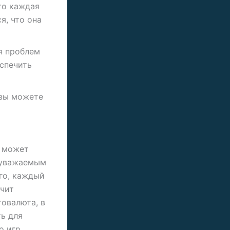
то каждая
я, что она
я проблем
спечить
 вы можете
р может
и уважаемым
го, каждый
учит
товалюта, в
ть для
о игр