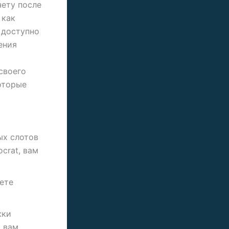
чету после
 как
 доступно
ения
своего
оторые
ых слотов
ocrat, вам
ете
жки
я вам