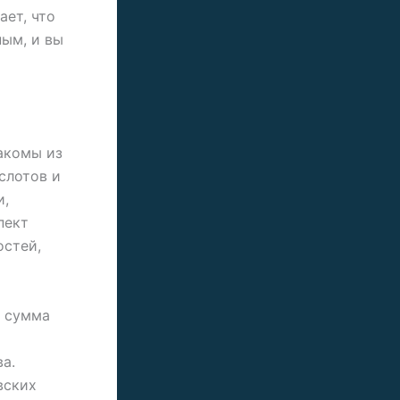
ает, что
ным, и вы
накомы из
слотов и
и,
пект
остей,
я сумма
а.
вских