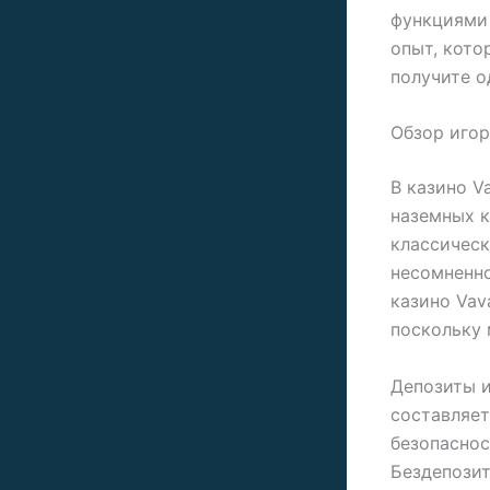
функциями 
опыт, кото
получите о
Обзор игор
В казино V
наземных к
классическ
несомненно
казино Vav
поскольку 
Депозиты и
составляет
безопаснос
Бездепозит