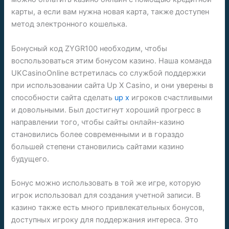
карты, а если вам нужна новая карта, также доступен
метод электронного кошелька.
Бонусный код ZYGR100 необходим, чтобы
воспользоваться этим бонусом казино. Наша команда
UKCasinoOnline встретилась со службой поддержки
при использовании сайта Up X Casino, и они уверены в
способности сайта сделать
up x
игроков счастливыми
и довольными. Был достигнут хороший прогресс в
направлении того, чтобы сайты онлайн-казино
становились более современными и в гораздо
большей степени становились сайтами казино
будущего.
Бонус можно использовать в той же игре, которую
игрок использовал для создания учетной записи. В
казино также есть много привлекательных бонусов,
доступных игроку для поддержания интереса. Это