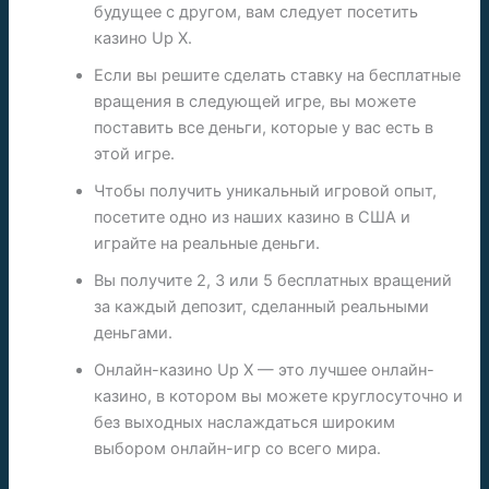
будущее с другом, вам следует посетить
казино Up X.
Если вы решите сделать ставку на бесплатные
вращения в следующей игре, вы можете
поставить все деньги, которые у вас есть в
этой игре.
Чтобы получить уникальный игровой опыт,
посетите одно из наших казино в США и
играйте на реальные деньги.
Вы получите 2, 3 или 5 бесплатных вращений
за каждый депозит, сделанный реальными
деньгами.
Онлайн-казино Up X — это лучшее онлайн-
казино, в котором вы можете круглосуточно и
без выходных наслаждаться широким
выбором онлайн-игр со всего мира.