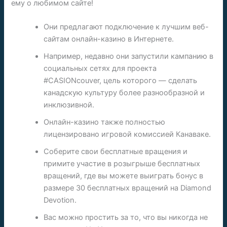
ему о любимом сайте!
Они предлагают подключение к лучшим веб-
сайтам онлайн-казино в Интернете.
Например, недавно они запустили кампанию в
социальных сетях для проекта
#CASIONcouver, цель которого — сделать
канадскую культуру более разнообразной и
инклюзивной.
Онлайн-казино также полностью
лицензировано игровой комиссией Канаваке.
Соберите свои бесплатные вращения и
примите участие в розыгрыше бесплатных
вращений, где вы можете выиграть бонус в
размере 30 бесплатных вращений на Diamond
Devotion.
Вас можно простить за то, что вы никогда не