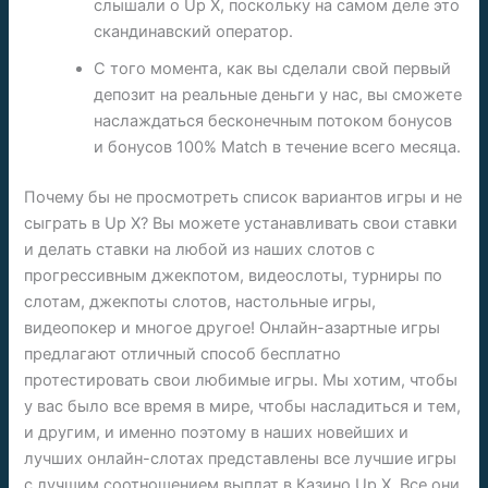
слышали о Up X, поскольку на самом деле это
скандинавский оператор.
С того момента, как вы сделали свой первый
депозит на реальные деньги у нас, вы сможете
наслаждаться бесконечным потоком бонусов
и бонусов 100% Match в течение всего месяца.
Почему бы не просмотреть список вариантов игры и не
сыграть в Up X? Вы можете устанавливать свои ставки
и делать ставки на любой из наших слотов с
прогрессивным джекпотом, видеослоты, турниры по
слотам, джекпоты слотов, настольные игры,
видеопокер и многое другое! Онлайн-азартные игры
предлагают отличный способ бесплатно
протестировать свои любимые игры. Мы хотим, чтобы
у вас было все время в мире, чтобы насладиться и тем,
и другим, и именно поэтому в наших новейших и
лучших онлайн-слотах представлены все лучшие игры
с лучшим соотношением выплат в Казино Up X. Все они