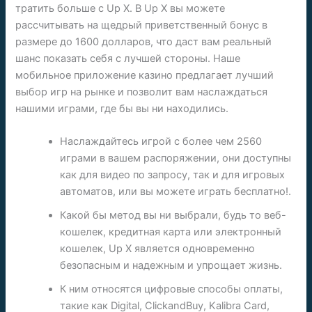
тратить больше с Up X. В Up X вы можете
рассчитывать на щедрый приветственный бонус в
размере до 1600 долларов, что даст вам реальный
шанс показать себя с лучшей стороны. Наше
мобильное приложение казино предлагает лучший
выбор игр на рынке и позволит вам наслаждаться
нашими играми, где бы вы ни находились.
Наслаждайтесь игрой с более чем 2560
играми в вашем распоряжении, они доступны
как для видео по запросу, так и для игровых
автоматов, или вы можете играть бесплатно!.
Какой бы метод вы ни выбрали, будь то веб-
кошелек, кредитная карта или электронный
кошелек, Up X является одновременно
безопасным и надежным и упрощает жизнь.
К ним относятся цифровые способы оплаты,
такие как Digital, ClickandBuy, Kalibra Card,