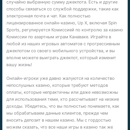
случайно выбранную сумму джекпота. Есть и другие
способы связаться со службой поддержки, такие как
электронная почта и чат. Как полностью
лицензированное онлайн-казино, Up X, включая Spin
Sports, регулируется Комиссией по контролю за казино
Комиссии по азартным играм Канаваке. Играйте в
любой из наших игровых автоматов с прогрессивным
джекпотом со своего мобильного устройства, и вы
вполне можете выиграть джекпот, который изменит
вашу жизнь!
Онлайн-игроки уже давно жалуются на количество
непослушных казино, которые требуют методов
оплаты, которые непрактичны или даже невозможны
для использования теми, кто рассчитывает на низкие
доходы. Убедитесь, что вы полностью понимаете, как
мы обрабатываем данные клиентов, прежде чем
вносить депозит в нашем казино. Мы с гордостью
можем сказать, что все наши игры в казино так же