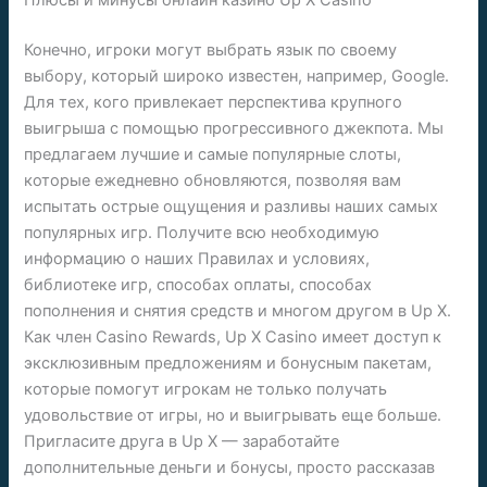
Конечно, игроки могут выбрать язык по своему
выбору, который широко известен, например, Google.
Для тех, кого привлекает перспектива крупного
выигрыша с помощью прогрессивного джекпота. Мы
предлагаем лучшие и самые популярные слоты,
которые ежедневно обновляются, позволяя вам
испытать острые ощущения и разливы наших самых
популярных игр. Получите всю необходимую
информацию о наших Правилах и условиях,
библиотеке игр, способах оплаты, способах
пополнения и снятия средств и многом другом в Up X.
Как член Casino Rewards, Up X Casino имеет доступ к
эксклюзивным предложениям и бонусным пакетам,
которые помогут игрокам не только получать
удовольствие от игры, но и выигрывать еще больше.
Пригласите друга в Up X — заработайте
дополнительные деньги и бонусы, просто рассказав