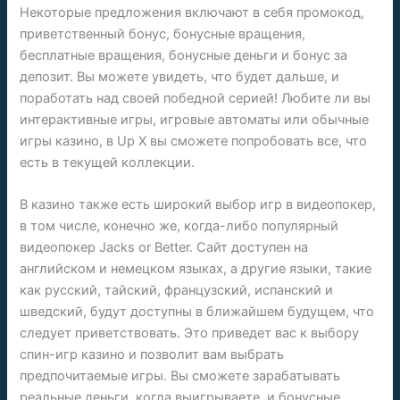
Некоторые предложения включают в себя промокод,
приветственный бонус, бонусные вращения,
бесплатные вращения, бонусные деньги и бонус за
депозит. Вы можете увидеть, что будет дальше, и
поработать над своей победной серией! Любите ли вы
интерактивные игры, игровые автоматы или обычные
игры казино, в Up X вы сможете попробовать все, что
есть в текущей коллекции.
В казино также есть широкий выбор игр в видеопокер,
в том числе, конечно же, когда-либо популярный
видеопокер Jacks or Better. Сайт доступен на
английском и немецком языках, а другие языки, такие
как русский, тайский, французский, испанский и
шведский, будут доступны в ближайшем будущем, что
следует приветствовать. Это приведет вас к выбору
спин-игр казино и позволит вам выбрать
предпочитаемые игры. Вы сможете зарабатывать
реальные деньги, когда выигрываете, и бонусные