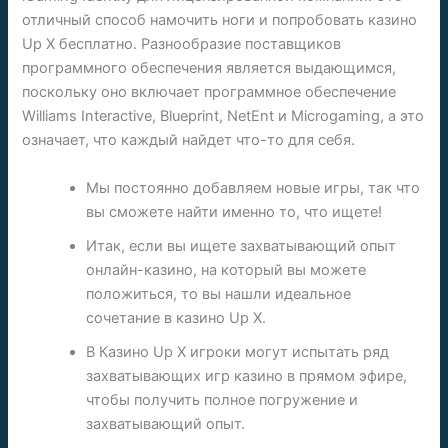
отличный способ намочить ноги и попробовать казино
Up X бесплатно. Разнообразие поставщиков
программного обеспечения является выдающимся,
поскольку оно включает программное обеспечение
Williams Interactive, Blueprint, NetEnt и Microgaming, а это
означает, что каждый найдет что-то для себя.
Мы постоянно добавляем новые игры, так что
вы сможете найти именно то, что ищете!
Итак, если вы ищете захватывающий опыт
онлайн-казино, на который вы можете
положиться, то вы нашли идеальное
сочетание в казино Up X.
В Казино Up X игроки могут испытать ряд
захватывающих игр казино в прямом эфире,
чтобы получить полное погружение и
захватывающий опыт.