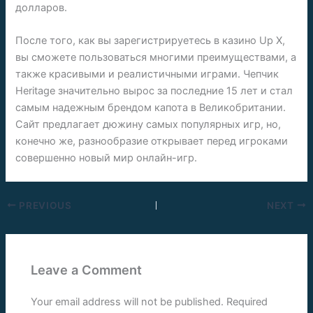
долларов.
После того, как вы зарегистрируетесь в казино Up X,
вы сможете пользоваться многими преимуществами, а
также красивыми и реалистичными играми. Чепчик
Heritage значительно вырос за последние 15 лет и стал
самым надежным брендом капота в Великобритании.
Сайт предлагает дюжину самых популярных игр, но,
конечно же, разнообразие открывает перед игроками
совершенно новый мир онлайн-игр.
PREVIOUS
NEXT
Leave a Comment
Your email address will not be published.
Required