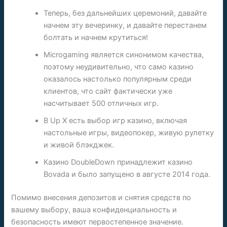
Теперь, без дальнейших церемоний, давайте
начнем эту вечеринку, и давайте перестанем
болтать и начнем крутиться!
Microgaming является синонимом качества,
поэтому неудивительно, что само казино
оказалось настолько популярным среди
клиентов, что сайт фактически уже
насчитывает 500 отличных игр.
В Up X есть выбор игр казино, включая
настольные игры, видеопокер, живую рулетку
и живой блэкджек.
Казино DoubleDown принадлежит казино
Bovada и было запущено в августе 2014 года.
Помимо внесения депозитов и снятия средств по
вашему выбору, ваша конфиденциальность и
безопасность имеют первостепенное значение.