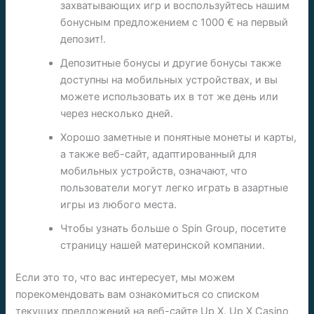
захватывающих игр и воспользуйтесь нашим
бонусным предложением с 1000 € на первый
депозит!.
Депозитные бонусы и другие бонусы также
доступны на мобильных устройствах, и вы
можете использовать их в тот же день или
через несколько дней.
Хорошо заметные и понятные монеты и карты,
а также веб-сайт, адаптированный для
мобильных устройств, означают, что
пользователи могут легко играть в азартные
игры из любого места.
Чтобы узнать больше о Spin Group, посетите
страницу нашей материнской компании.
Если это то, что вас интересует, мы можем
порекомендовать вам ознакомиться со списком
текущих предложений на веб-сайте Up X. Up X Casino