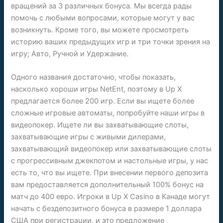
вращений за 3 различных бонуса. Мы всегда рады
помочь с любыми вопросами, которые могут у вас
возникнуть. Кроме того, вы можете просмотреть
историю ваших предыдущих игр и три точки зрения на
игру; Авто, Ручной и Удержание.
Одного названия достаточно, чтобы показать,
насколько хороши игры NetEnt, поэтому в Up X
предлагается более 200 игр. Если вы ищете более
сложные игровые автоматы, попробуйте наши игры в
видеопокер. Ищете ли вы захватывающие слоты,
захватывающие игры с живыми дилерами,
захватывающий видеопокер или захватывающие слоты
с прогрессивным джекпотом и настольные игры, у нас
есть то, что вы ищете. При внесении первого депозита
вам предоставляется дополнительный 100% бонус на
матч до 400 евро. Игроки в Up X Casino в Канаде могут
начать с бездепозитного бонуса в размере 1 доллара
США при регистрации, и это предложение