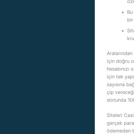
öze
Bu
bi
Sit
kru
Aralarından
için doğru 
hesabınızı o
için tek ya
sayısına bağ
çip vereceğ
slotunda 10
Siteleri Ca
gerçek para
ödemeden tü