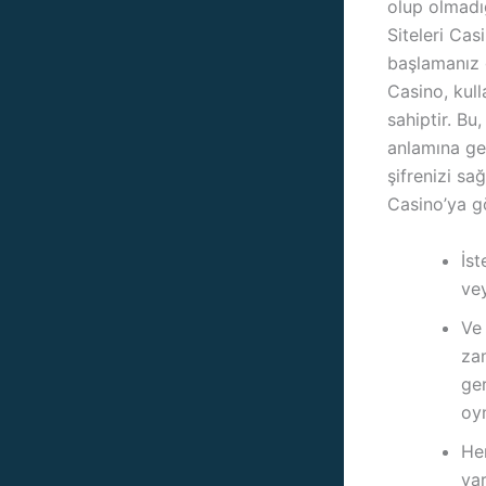
olup olmadı
Siteleri Cas
başlamanız g
Casino, kul
sahiptir. Bu
anlamına gel
şifrenizi sa
Casino’ya gö
İst
vey
Ve
za
ger
oy
Her
ya