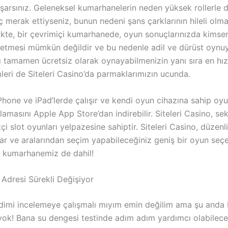
şarsınız. Geleneksel kumarhanelerin neden yüksek rollerle 
 merak ettiyseniz, bunun nedeni şans çarklarının hileli olmas
ikte, bir çevrimiçi kumarhanede, oyun sonuçlarınızda kimsen
k etmesi mümkün değildir ve bu nedenle adil ve dürüst oynu
ı tamamen ücretsiz olarak oynayabilmenizin yanı sıra en hız
leri de Siteleri Casino’da parmaklarımızın ucunda.
hone ve iPad’lerde çalışır ve kendi oyun cihazına sahip oyu
amasını Apple App Store’dan indirebilir. Siteleri Casino, se
kçi slot oyunları yelpazesine sahiptir. Siteleri Casino, düzenli
r ve aralarından seçim yapabileceğiniz geniş bir oyun seç
l kumarhanemiz de dahil!
i Adresi Sürekli Değişiyor
imi incelemeye çalışmalı mıyım emin değilim ama şu anda
ok! Bana su dengesi testinde adım adım yardımcı olabilecek 