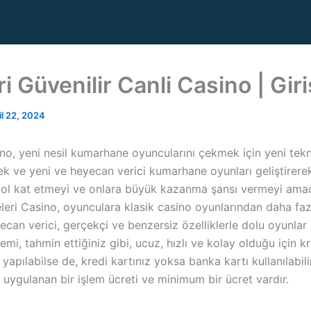
ri Güvenilir Canli Casino | Giri
il 22, 2024
ino, yeni nesil kumarhane oyuncularını çekmek için yeni tekn
k ve yeni ve heyecan verici kumarhane oyunları geliştirere
 yol kat etmeyi ve onlara büyük kazanma şansı vermeyi amaç
leri Casino, oyunculara klasik casino oyunlarından daha faz
ecan verici, gerçekçi ve benzersiz özelliklerle dolu oyunlar 
i, tahmin ettiğiniz gibi, ucuz, hızlı ve kolay olduğu için kre
 yapılabilse de, kredi kartınız yoksa banka kartı kullanılabili
uygulanan bir işlem ücreti ve minimum bir ücret vardır.