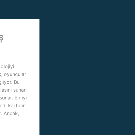
ş
olojiyi
k, oyuncular
lıyor. Bu
lasını sunar
sunar. En iyi
di kartıdır.
r. Ancak,