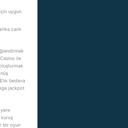
için uygun
arika canlı
eğlendirmek
Casino ile
 oluşturmak
önüş
$’lık bedava
ega jackpot
 yere
 kuruş
z bir oyun