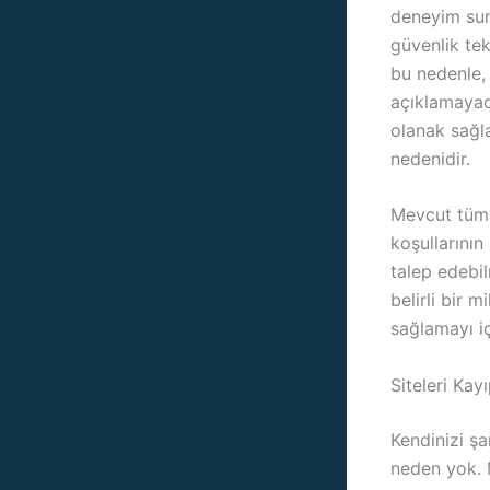
deneyim suna
güvenlik tek
bu nedenle, 
açıklamayaca
olanak sağl
nedenidir.
Mevcut tüm 
koşullarının 
talep edebil
belirli bir 
sağlamayı iç
Siteleri Kay
Kendinizi şa
neden yok. 