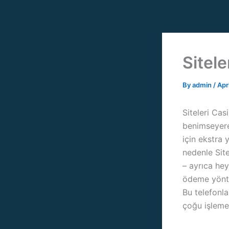
Skip
to
content
Sitele
By
admin
/
Apr
Siteleri Cas
benimseyere
için ekstra
nedenle Site
– ayrıca hey
ödeme yöntem
Bu telefonla
çoğu işleme 