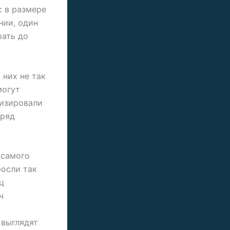
с в размере
нии, один
рать до
 них не так
могут
гизировали
 ряд
 самого
росли так
ц
ч
.
 выглядят