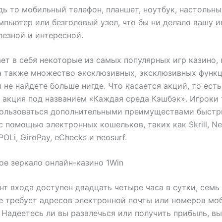
дь то мобильный телефон, планшет, ноутбук, настольн
мпьютер или безголовый узел, что бы ни делало вашу и
лезной и интересной.
ет в себя некоторые из самых популярных игр казино,
а также множество эксклюзивных, эксклюзивных функц
 не найдете больше нигде. Что касается акций, то есть
 акция под названием «Каждая среда Кэшбэк». Игроки
пользоваться дополнительными преимуществами быст
с помощью электронных кошельков, таких как Skrill, Nete
POLi, GiroPay, eChecks и neosurf.
е зеркало онлайн-казино 1Win
нт входа доступен двадцать четыре часа в сутки, семь
е требует адресов электронной почты или номеров мо
 Надеетесь ли вы развлечься или получить прибыль, в