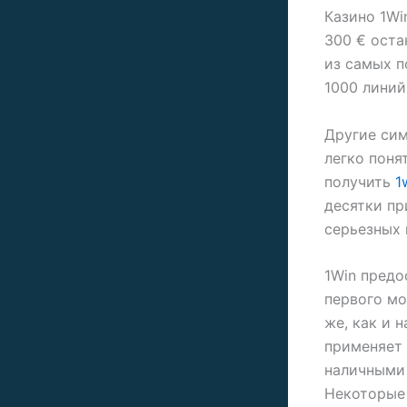
Казино 1Wi
300 € оста
из самых п
1000 линий
Другие сим
легко поня
получить
1
десятки пр
серьезных 
1Win предо
первого мо
же, как и 
применяет 
наличными 
Некоторые 