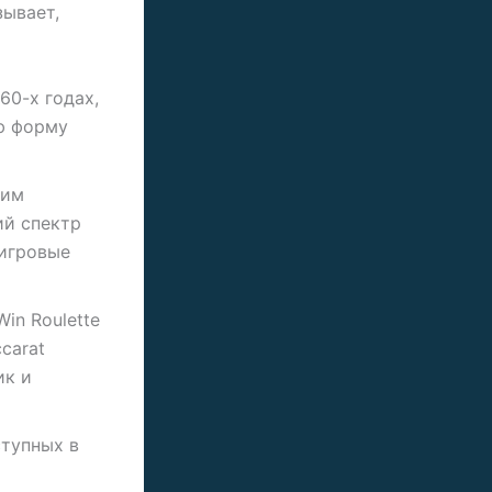
зывает,
60-х годах,
ю форму
гим
ий спектр
 игровые
in Roulette
ccarat
ик и
ступных в