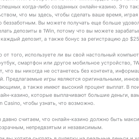
спешных когда-либо созданных онлайн-казино. Это так
ьством, что мы здесь, чтобы сделать ваше время, играя
 беззаботным. Вы можете получать еще больше удово
елать депозиты в 1Win, потому что вы можете зарабаты
каждый депозит, а также бонус за регистрацию до $25
 от того, используете ли вы свой настольный компьют
оутбук, смартфон или другое мобильное устройство, 1W
т, что вы никогда не останетесь без контента, информа
ий. Предлагаемые игры являются оригинальными, инно
ающими, а также имеют высокий процент выплат. В по
айн-казино, которые выплачивают большие деньги, ва
n Casino, чтобы узнать, что возможно.
 давно считаем, что онлайн-казино должно быть макс
озрачным, непредвзятым и независимым.
ли вы хотите сыграть в рулетку на реальные деньги и х