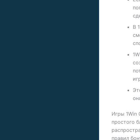
по
сд
В 
см
сп
1W
со
по
иг
Эт
он
Игры 1Win 
простого б
распростра
правил бон