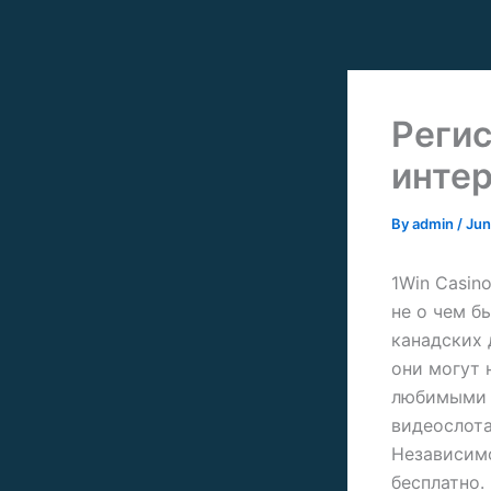
Skip
to
content
Регис
интер
By
admin
/
Jun
1Win Casin
не о чем б
канадских 
они могут 
любимыми с
видеослот
Независимо
бесплатно.