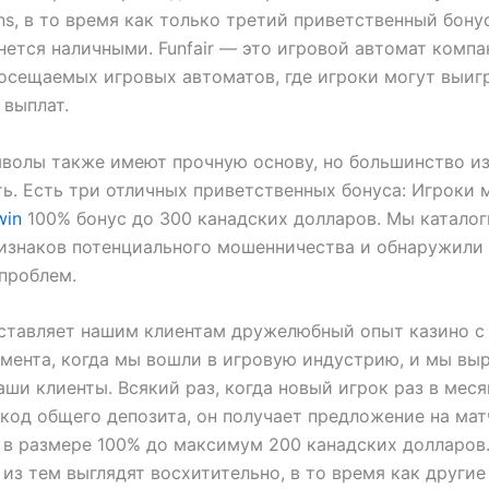
ns, в то время как только третий приветственный бону
нется наличными. Funfair — это игровой автомат компа
осещаемых игровых автоматов, где игроки могут выиг
 выплат.
волы также имеют прочную основу, но большинство из
ть. Есть три отличных приветственных бонуса: Игроки 
win
100% бонус до 300 канадских долларов. Мы катало
изнаков потенциального мошенничества и обнаружили
проблем.
ставляет нашим клиентам дружелюбный опыт казино с
мента, когда мы вошли в игровую индустрию, и мы вы
наши клиенты. Всякий раз, когда новый игрок раз в меся
код общего депозита, он получает предложение на мат
в размере 100% до максимум 200 канадских долларов
из тем выглядят восхитительно, в то время как другие