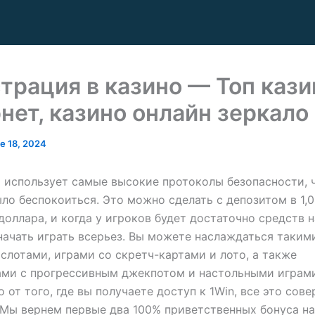
трация в казино — Топ кази
нет, казино онлайн зеркало
e 18, 2024
o использует самые высокие протоколы безопасности, 
ыло беспокоиться. Это можно сделать с депозитом в 1,
доллара, и когда у игроков будет достаточно средств н
начать играть всерьез. Вы можете наслаждаться таким
лотами, играми со скретч-картами и лото, а также
ами с прогрессивным джекпотом и настольными играми
 от того, где вы получаете доступ к 1Win, все это сов
 Мы вернем первые два 100% приветственных бонуса на