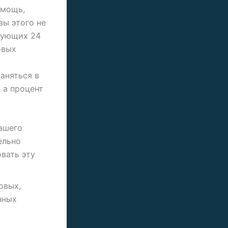
омощь,
вы этого не
едующих 24
овых
аняться в
 а процент
ашего
ельно
вать эту
овых,
нных