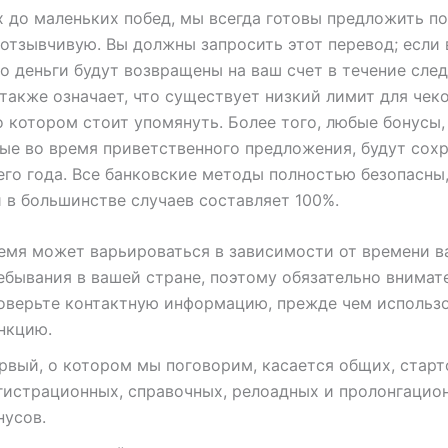
 до маленьких побед, мы всегда готовы предложить п
отзывчивую. Вы должны запросить этот перевод; если 
то деньги будут возвращены на ваш счет в течение сл
 также означает, что существует низкий лимит для чек
о котором стоит упомянуть. Более того, любые бонусы,
ые во время приветственного предложения, будут сохр
его года. Все банковские методы полностью безопасны,
 в большинстве случаев составляет 100%.
емя может варьироваться в зависимости от времени в
ебывания в вашей стране, поэтому обязательно внимат
оверьте контактную информацию, прежде чем использо
нкцию.
рвый, о котором мы поговорим, касается общих, старт
гистрационных, справочных, релоадных и пролонгацио
нусов.