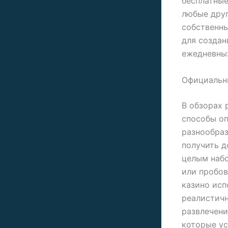
бесплатные
любые друг
собственны
для создан
ежедневных
Официальн
В обзорах 
способы оп
разнообраз
получить д
целым набо
или пробов
казино исп
реалистичн
развлечени
которые ус