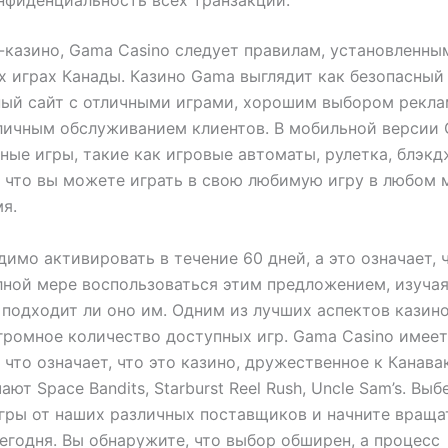
нфиденциальность всех транзакций.
-казино, Gama Casino следует правилам, установленн
х играх Канады. Казино Gama выглядит как безопасный
ный сайт с отличными играми, хорошим выбором рекл
личным обслуживанием клиентов. В мобильной версии
ные игры, такие как игровые автоматы, рулетка, блэкд
к что вы можете играть в свою любимую игру в любом 
я.
димо активировать в течение 60 дней, а это означает, 
лной мере воспользоваться этим предложением, изучая
 подходит ли оно им. Одним из лучших аспектов казин
громное количество доступных игр. Gama Casino имее
, что означает, что это казино, дружественное к Канава
ют Space Bandits, Starburst Reel Rush, Uncle Sam’s. Вы
ры от наших различных поставщиков и начните враща
егодня. Вы обнаружите, что выбор обширен, а процесс