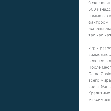
бездепозит
500 канадс
самых зах
фактором, 
использова
так как ка
Игры разра
возможност
веселее вс
После мног
Gama Casi
всего мира
сайта Gama
Кредитные 
максимальн