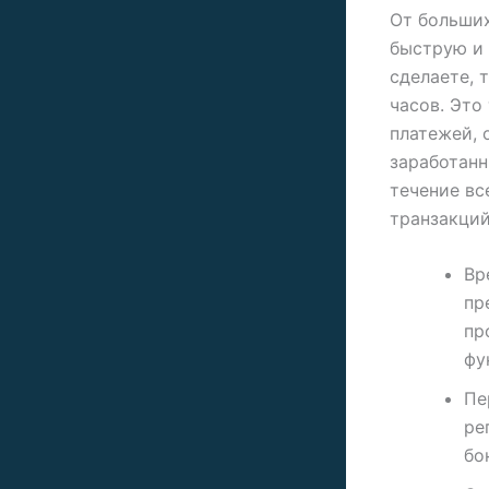
От больших
быструю и 
сделаете, 
часов. Это
платежей, 
заработанн
течение вс
транзакций
Вр
пр
пр
фу
Пе
ре
бо