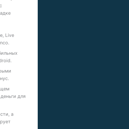
с
ладке
e, Live
anco.
бильных
roid.
орыми
нус.
ющем
 деньги для
сти, а
ирует