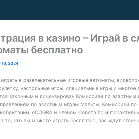
трация в казино – Играй в 
оматы бесплатно
y 16, 2024
играть в развлекательные игровые автоматы, видеопо
рулетку, настольные игры, специальные игры и многое д
тся законным и лицензирован Комиссией по азартным 
Управлением по азартным играм Мальты, Комиссией по
кобритании, eCOGRA и членом Совета по интерактивн
а то, что вы можете играть бесплатно, вас ждут отлич