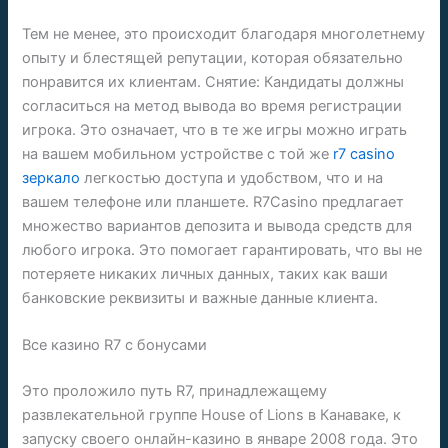
Тем не менее, это происходит благодаря многолетнему
опыту и блестящей репутации, которая обязательно
понравится их клиентам. Снятие: Кандидаты должны
согласиться на метод вывода во время регистрации
игрока. Это означает, что в те же игры можно играть
на вашем мобильном устройстве с той же
r7 casino
зеркало
легкостью доступа и удобством, что и на
вашем телефоне или планшете. R7Casino предлагает
множество вариантов депозита и вывода средств для
любого игрока. Это помогает гарантировать, что вы не
потеряете никаких личных данных, таких как ваши
банковские реквизиты и важные данные клиента.
Все казино R7 с бонусами
Это проложило путь R7, принадлежащему
развлекательной группе House of Lions в Канаваке, к
запуску своего онлайн-казино в январе 2008 года. Это