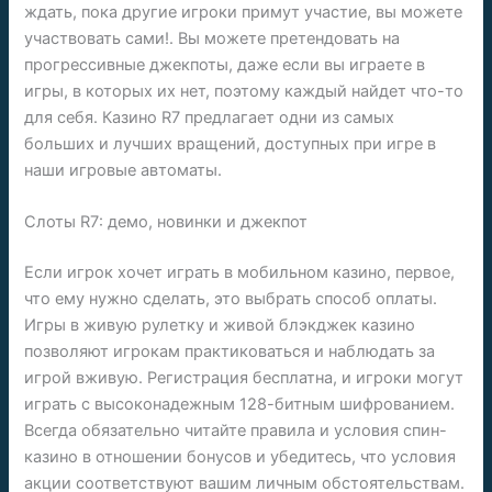
ждать, пока другие игроки примут участие, вы можете
участвовать сами!. Вы можете претендовать на
прогрессивные джекпоты, даже если вы играете в
игры, в которых их нет, поэтому каждый найдет что-то
для себя. Казино R7 предлагает одни из самых
больших и лучших вращений, доступных при игре в
наши игровые автоматы.
Слоты R7: демо, новинки и джекпот
Если игрок хочет играть в мобильном казино, первое,
что ему нужно сделать, это выбрать способ оплаты.
Игры в живую рулетку и живой блэкджек казино
позволяют игрокам практиковаться и наблюдать за
игрой вживую. Регистрация бесплатна, и игроки могут
играть с высоконадежным 128-битным шифрованием.
Всегда обязательно читайте правила и условия спин-
казино в отношении бонусов и убедитесь, что условия
акции соответствуют вашим личным обстоятельствам.