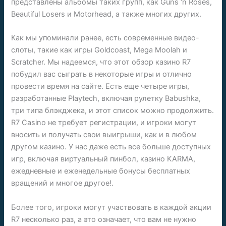
представлены альбомы таких групп, как Guns ‘n Roses,
Beautiful Losers и Motorhead, а также многих других.
Как мы упоминали ранее, есть современные видео-
слоты, такие как игры Goldcoast, Mega Moolah и
Scratcher. Мы надеемся, что этот обзор казино R7
побудил вас сыграть в некоторые игры и отлично
провести время на сайте. Есть еще четыре игры,
разработанные Playtech, включая рулетку Babushka,
три типа блэкджека, и этот список можно продолжить.
R7 Casino не требует регистрации, и игроки могут
вносить и получать свои выигрыши, как и в любом
другом казино. У нас даже есть все больше доступных
игр, включая виртуальный пинбол, казино KARMA,
ежедневные и еженедельные бонусы бесплатных
вращений и многое другое!.
Более того, игроки могут участвовать в каждой акции
R7 несколько раз, а это означает, что вам не нужно