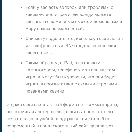
Если у вас есть вопросы или проблемы с
какими-либо играми, вы всегда можете
связаться с нами, и мы сможем помочь вам в
меру наших возможностей.
Они могут сделать это, используя свой логин
и зашифрованный PIN-код для пополнения
своего счета.
Таким образом, с iPad, настольным
компьютером, телефоном или планшетом
игроки могут быть уверены, что они будут
играть в соответствии с самыми строгими
правилами казино.
И даже если в контактной форме нет комментариев,
это отличная альтернатива, если вы просто хотите
связаться со службой поддержки клиентов. Этот
современный и привлекательный сайт предлагает