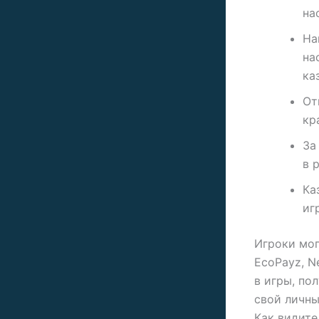
на
На
на
ка
От
кр
За
в 
Ка
иг
Игроки мог
EcoPayz, N
в игры, по
свой личны
Как видите