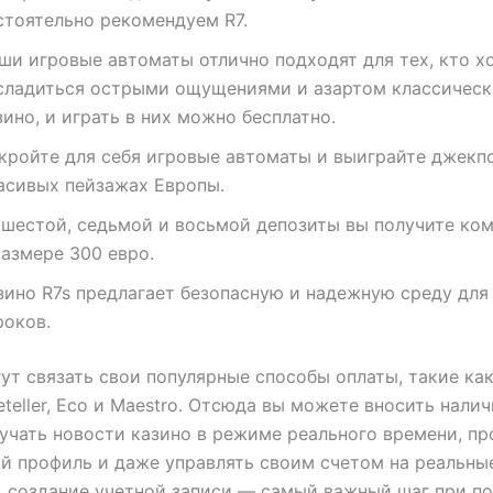
стоятельно рекомендуем R7.
ши игровые автоматы отлично подходят для тех, кто х
сладиться острыми ощущениями и азартом классическ
зино, и играть в них можно бесплатно.
кройте для себя игровые автоматы и выиграйте джекпо
асивых пейзажах Европы.
 шестой, седьмой и восьмой депозиты вы получите ко
размере 300 евро.
зино R7s предлагает безопасную и надежную среду для
роков.
ут связать свои популярные способы оплаты, такие как S
eteller, Eco и Maestro. Отсюда вы можете вносить налич
лучать новости казино в режиме реального времени, пр
й профиль и даже управлять своим счетом на реальные
, создание учетной записи — самый важный шаг при п