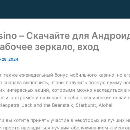
sino – Скачайте для Андрои
рабочее зеркало, вход
 28, 2024
 также еженедельный бонус мобильного казино, но ег
 сначала выполнить, чтобы получить полную сумму бон
их интересных акций, которыми можно насладиться в к
т игр огромен и включает в себя классические онлайн
leopatra, Jack and the Beanstalk, Starburst, Aloha!
ли вы хотите принять участие в некоторых из лучших и
и просто насладиться лучшим обслуживанием клиентов