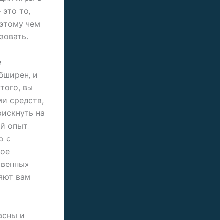
 это то,
оэтому чем
зовать.
е
бширен, и
того, вы
и средств,
рискнуть на
й опыт,
о с
ное
овенных
ляют вам
асны и