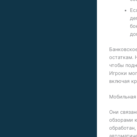
Ес
де
бо
до
Банковское
остаткам. 
чтобы подн
Игроки мог
включая кре
Мобильная 
Они связан
обзорами к
обработан,
автоматиче