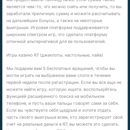
является чем-то, что можно снять или получить, то вы
заработали приличную сумму и можете рассчитывать
на дальнейшие бонусы, а также на некоторые
выигрыши. Игровая платформа поддерживается
широким спектром игр, что сделало платформу
отличной альтернативой для ее пользователей.
Игры казино R7 (джекпоты, настольные, лайв)
Мы подарим вам 5 бесплатных вращений, чтобы вы
могли играть на выбранном вами слоте в течение
первой недели после регистрации. Если вы все еще не
можете найти игру, которую ищете, воспользуйтесь
функцией расширенного поиска на мобильном
телефоне, и пусть ваши пальцы говорят сами за себя.
Если вы чувствуете себя щедрым и хотите отдать
часть своего выигрыша всем, кто зарегистрирует свой
счет на реальные деньги в R7, вы можете это сделать.