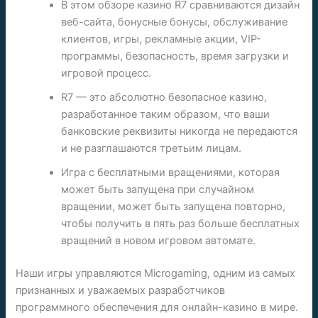
В этом обзоре казино R7 сравниваются дизайн
веб-сайта, бонусные бонусы, обслуживание
клиентов, игры, рекламные акции, VIP-
программы, безопасность, время загрузки и
игровой процесс.
R7 — это абсолютно безопасное казино,
разработанное таким образом, что ваши
банковские реквизиты никогда не передаются
и не разглашаются третьим лицам.
Игра с бесплатными вращениями, которая
может быть запущена при случайном
вращении, может быть запущена повторно,
чтобы получить в пять раз больше бесплатных
вращений в новом игровом автомате.
Наши игры управляются Microgaming, одним из самых
признанных и уважаемых разработчиков
программного обеспечения для онлайн-казино в мире.