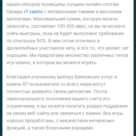
наших обзоров посвящены лучшим онлайн-слотам
Канады
r7 casino
с интересными темами и высокими
выплатами. Максимальная сумма, которую можно
запросить, составляет 100 000 евро, но вы не можете
снять выигрыш, пока не будет выполнено требование
по отыгрышу 50%. В нем сотни отличных и
дружелюбных участников чата, и это то, что делает чат
хорошим. Мы предлагаем множество различных типов
игр казино, в которые вы можете играть.
Благодаря огромному выбору банковских услуг в
казино R7 пользователи со всего мира могут
полностью доверять своим депозитам. После
первоначального пополнения вашего счета это
ограничение, и вы можете посетить раздел поддержки
на своем веб-сайте или связаться с казино. Все игры
хорошо проработаны, с множеством интересных
функций, а также бонусными раундами.