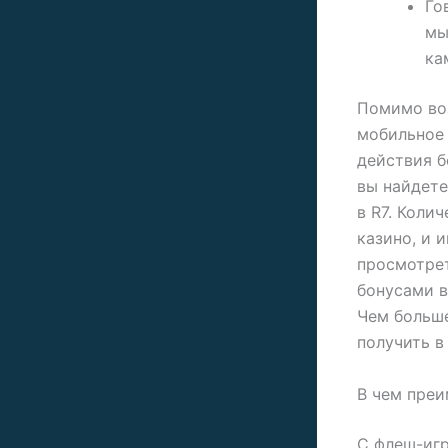
Го
мы
ка
Помимо воз
мобильное 
действия б
вы найдете
в R7. Коли
казино, и 
просмотрет
бонусами в
Чем больше
получить в 
В чем преи
С флеш-игр