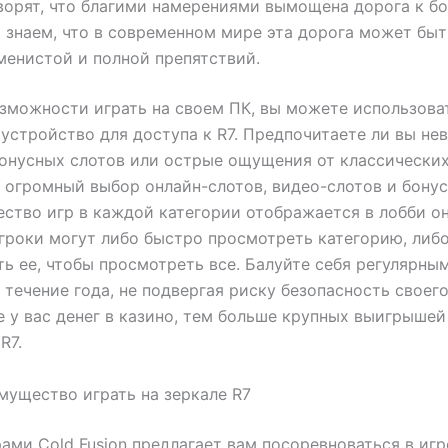
ворят, что благими намерениями вымощена дорога к бог
 знаем, что в современном мире эта дорога может быт
менистой и полной препятствий.
можности играть на своем ПК, вы можете использова
устройство для доступа к R7. Предпочитаете ли вы не
онусных слотов или острые ощущения от классических
 огромный выбор онлайн-слотов, видео-слотов и бону
чество игр в каждой категории отображается в лобби о
игроки могут либо быстро просмотреть категорию, либ
ь ее, чтобы просмотреть все. Балуйте себя регулярны
 течение года, не подвергая риску безопасность своего
 у вас денег в казино, тем больше крупных выигрыше
R7.
мущество играть на зеркале R7
ами Cold Fusion предлагает вам посоревноваться в иг