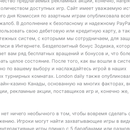
чество предлагаемых рекламных акций, конечно, напр
количеством доступных игр. Сайт имеет уважаемую ис
го дня Комиссия по азартным играм опубликовала все
жалоб. В дополнение к безопасному и надежному PayPa
ользовать свою дебетовую или кредитную карту, а так
тежных систем, с которыми мы сотрудничаем, для за
писи в Интернете. Бездепозитный бонус Зодиака, кот
ает вам ряд бесплатных вращений и бонусов и, что бол
ать целое состояние. После того, как вы вошли в сист
ино по вашему выбору и наслаждайтесь игрой в наших
х турнирных комнатах. London daily также опубликова
айн-казино Канады, основанную на многих факторах, 
ции, рекламные акции, поставщиков игр и, конечно же,
 нет ничего необычного в том, чтобы вовремя сделать
жению. Игроки могут найти захватывающие игры в вид
интерактивные игры плинко с 5 барабанами или разно