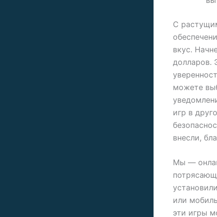
С растущи
обеспечени
вкус. Начн
долларов. 
уверенност
можете выб
уведомлени
игр в друг
безопаснос
внесли, бл
Мы — онлай
потрясающи
установили
или мобиль
эти игры м