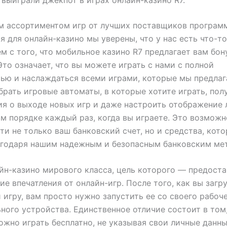
м ассортиментом игр от лучших поставщиков програм
я для онлайн-казино мы уверены, что у нас есть что-т
ем с того, что мобильное казино R7 предлагает вам бон
Это означает, что вы можете играть с нами с полной
ью и наслаждаться всеми играми, которые мы предлаг
рать игровые автоматы, в которые хотите играть, пол
я о выходе новых игр и даже настроить отображение
ом порядке каждый раз, когда вы играете. Это возможн
ти не только ваш банковский счет, но и средства, кот
агодаря нашим надежным и безопасным банковским ме
н-казино мирового класса, цель которого — предоста
е впечатления от онлайн-игр. После того, как вы загр
 игру, вам просто нужно запустить ее со своего рабоч
ного устройства. Единственное отличие состоит в том,
ожно играть бесплатно, не указывая свои личные данны