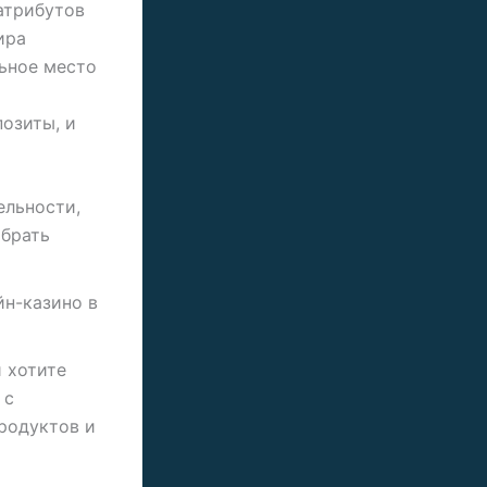
атрибутов
ира
льное место
позиты, и
ельности,
обрать
йн-казино в
 хотите
 с
родуктов и