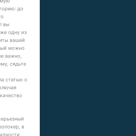
ямую
торию: до
го
l вы
же одну из
щиты вашей
орый можно
ее важно,
ему, сядьте
ла статью о
включая
 качество
 серьезный
еопокер, в
видности