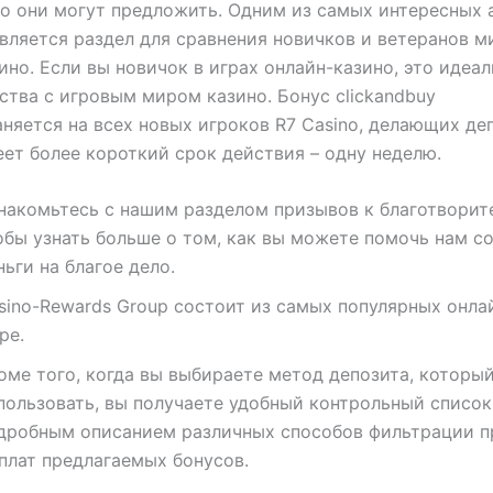
то они могут предложить. Одним из самых интересных 
является раздел для сравнения новичков и ветеранов м
ино. Если вы новичок в играх онлайн-казино, это идеа
ства с игровым миром казино. Бонус clickandbuy
няется на всех новых игроков R7 Casino, делающих де
ет более короткий срок действия – одну неделю.
накомьтесь с нашим разделом призывов к благотворит
обы узнать больше о том, как вы можете помочь нам с
ньги на благое дело.
sino-Rewards Group состоит из самых популярных онла
ре.
оме того, когда вы выбираете метод депозита, который
пользовать, вы получаете удобный контрольный список
дробным описанием различных способов фильтрации п
плат предлагаемых бонусов.