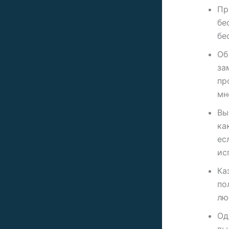
Пр
бе
бе
Об
за
пр
мн
Вы
ка
ес
ис
Ка
по
лю
Од
вы