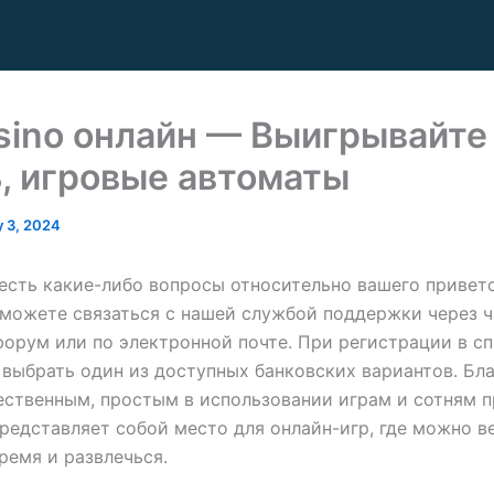
sino онлайн — Выигрывайте
, игровые автоматы
 3, 2024
 есть какие-либо вопросы относительно вашего привет
 можете связаться с нашей службой поддержки через ч
орум или по электронной почте. При регистрации в с
выбрать один из доступных банковских вариантов. Бл
ственным, простым в использовании играм и сотням 
представляет собой место для онлайн-игр, где можно в
ремя и развлечься.