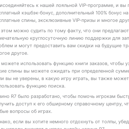
исоединяйтесь к нашей лояльной VIP-программе, и вы 
сплатный кэшбэк-бонус, дополнительный 100% бонус на
сплатные спины, эксклюзивные VIP-призы и многое друг
 этом можно судить по тому факту, что они предлагают
мечательную круглосуточную линию поддержки для зап
облем и могут предоставить вам скидки на будущие тр
огое другое.
 можете использовать функцию книги заказов, чтобы уз
кие спины вы можете ожидать при определенной сумме
ли вы не уверены, в какую игру играть, вы также може
пользовать функцию поиска.
зино R7 было разработано, чтобы помочь игрокам быст
лучить доступ к его обширному справочному центру, ч
бые вопросы об играх.
нако, если вы хотите немного отдохнуть от толпы, убед
 выиграли джекпот в играх онлайн-казино R7.