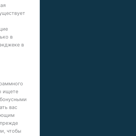
рая
существует
щие
ько в
экджеке в
граммного
ы ищете
 бонусными
ать вас
дующим
 прежде
и, чтобы