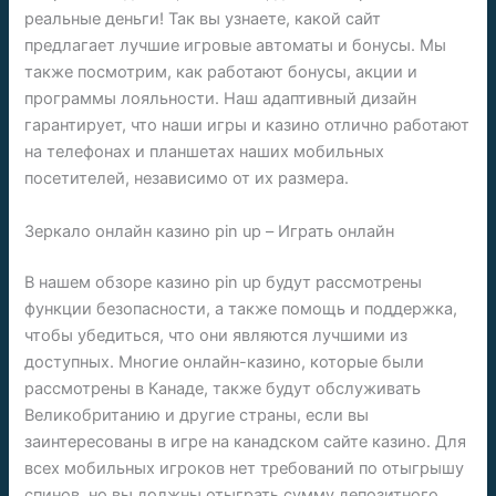
реальные деньги! Так вы узнаете, какой сайт
предлагает лучшие игровые автоматы и бонусы. Мы
также посмотрим, как работают бонусы, акции и
программы лояльности. Наш адаптивный дизайн
гарантирует, что наши игры и казино отлично работают
на телефонах и планшетах наших мобильных
посетителей, независимо от их размера.
Зеркало онлайн казино pin up – Играть онлайн
В нашем обзоре казино pin up будут рассмотрены
функции безопасности, а также помощь и поддержка,
чтобы убедиться, что они являются лучшими из
доступных. Многие онлайн-казино, которые были
рассмотрены в Канаде, также будут обслуживать
Великобританию и другие страны, если вы
заинтересованы в игре на канадском сайте казино. Для
всех мобильных игроков нет требований по отыгрышу
спинов, но вы должны отыграть сумму депозитного