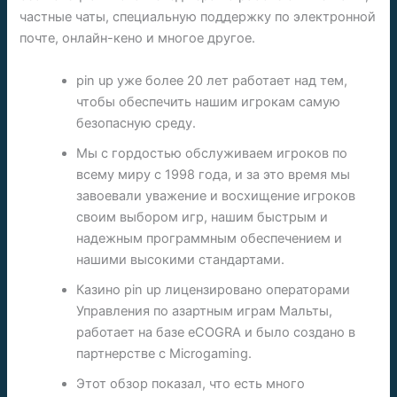
частные чаты, специальную поддержку по электронной
почте, онлайн-кено и многое другое.
pin up уже более 20 лет работает над тем,
чтобы обеспечить нашим игрокам самую
безопасную среду.
Мы с гордостью обслуживаем игроков по
всему миру с 1998 года, и за это время мы
завоевали уважение и восхищение игроков
своим выбором игр, нашим быстрым и
надежным программным обеспечением и
нашими высокими стандартами.
Казино pin up лицензировано операторами
Управления по азартным играм Мальты,
работает на базе eCOGRA и было создано в
партнерстве с Microgaming.
Этот обзор показал, что есть много