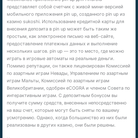
представляет собой счетчик с живой мини-версией
мобильного приложения pin up, созданного pin up из
казино sukoshi. Использование кредитной карты для
внесения депозита в pin up может быть таким же
простым, как электронное письмо на веб-сайте,
предоставление платежных данных и выполнение
нескольких шагов. pin up — это то место, где можно
играть в игровые автоматы на реальные деньги.
Помимо репутации, он также лицензирован Комиссией
по азартным играм Невады, Управлением по азартным
играм Мальты, Комиссией по азартным играм
Великобритании, одобрен eCOGRA и членом Совета по
интерактивным играм. С депозитным бонусом вы
получите сумму средств, внесенных непосредственно
на ваш счет, которые могут быть сняты по вашему
усмотрению. Однако, когда большинство из них были
реализованы в других казино, они были решены.