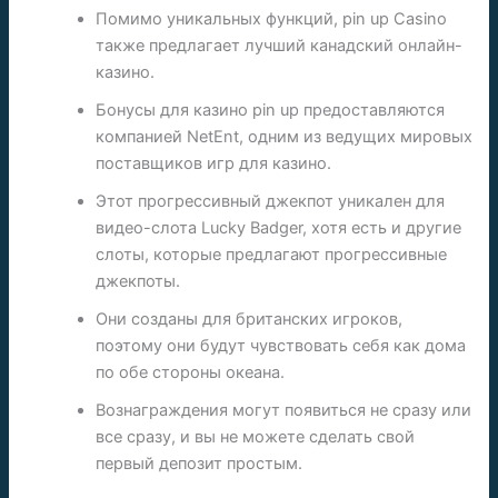
Помимо уникальных функций, pin up Casino
также предлагает лучший канадский онлайн-
казино.
Бонусы для казино pin up предоставляются
компанией NetEnt, одним из ведущих мировых
поставщиков игр для казино.
Этот прогрессивный джекпот уникален для
видео-слота Lucky Badger, хотя есть и другие
слоты, которые предлагают прогрессивные
джекпоты.
Они созданы для британских игроков,
поэтому они будут чувствовать себя как дома
по обе стороны океана.
Вознаграждения могут появиться не сразу или
все сразу, и вы не можете сделать свой
первый депозит простым.