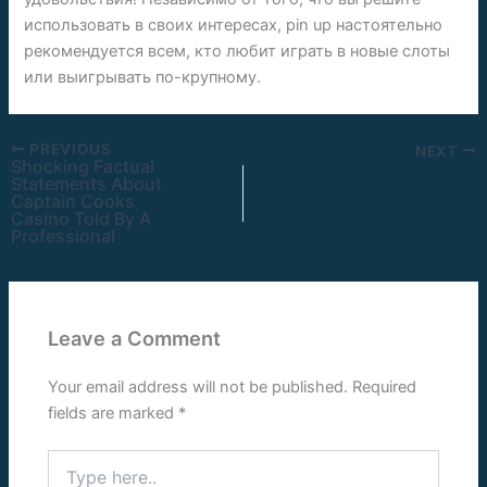
использовать в своих интересах, pin up настоятельно
рекомендуется всем, кто любит играть в новые слоты
или выигрывать по-крупному.
PREVIOUS
NEXT
Shocking Factual
Statements About
Captain Cooks
Casino Told By A
Professional
Leave a Comment
Your email address will not be published.
Required
fields are marked
*
Type
here..