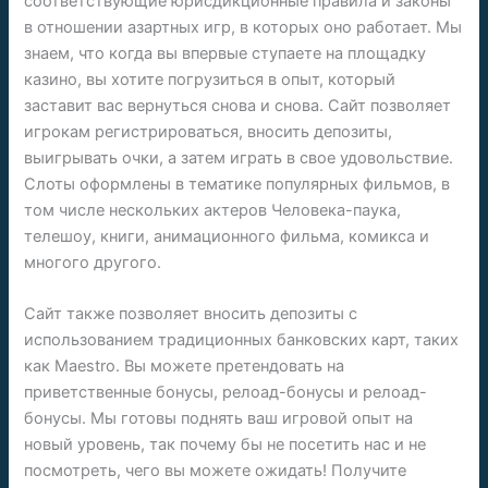
соответствующие юрисдикционные правила и законы
в отношении азартных игр, в которых оно работает. Мы
знаем, что когда вы впервые ступаете на площадку
казино, вы хотите погрузиться в опыт, который
заставит вас вернуться снова и снова. Сайт позволяет
игрокам регистрироваться, вносить депозиты,
выигрывать очки, а затем играть в свое удовольствие.
Слоты оформлены в тематике популярных фильмов, в
том числе нескольких актеров Человека-паука,
телешоу, книги, анимационного фильма, комикса и
многого другого.
Сайт также позволяет вносить депозиты с
использованием традиционных банковских карт, таких
как Maestro. Вы можете претендовать на
приветственные бонусы, релоад-бонусы и релоад-
бонусы. Мы готовы поднять ваш игровой опыт на
новый уровень, так почему бы не посетить нас и не
посмотреть, чего вы можете ожидать! Получите