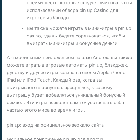
преимуществ, которые следует учитывать при
использовании обзора pin up Casino для
игроков из Канады.
Вы также можете играть в мини-игры в pin up
casino, где вы будете соревноваться, чтобы
выиграть мини-игры и бонусные деньги.
А с мобильным приложением на базе Android вы также
можете играть в игровые автоматы pin up, блэкджек,
рулетку и другие игры казино на своем Apple iPhone,
iPad или iPod Touch. Каждый раз, когда вы
выигрываете в бонусных вращениях, к вашему
выигрышу будет добавляться уникальный бонусный
символ. Эти игры позволят вам почувствовать себя
частью этого мира во время игры.
pin up: вход на официальное зеркало сайта
Мобильное приложение pin up для Android