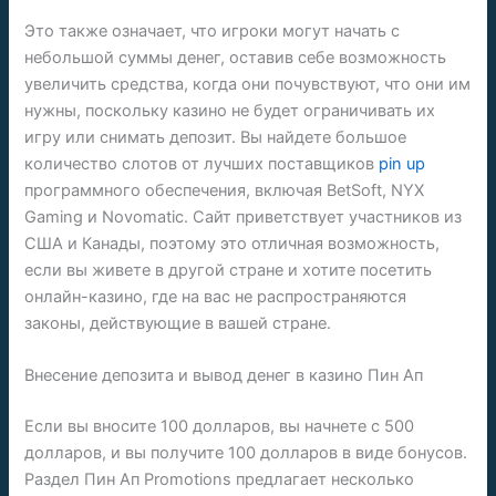
Это также означает, что игроки могут начать с
небольшой суммы денег, оставив себе возможность
увеличить средства, когда они почувствуют, что они им
нужны, поскольку казино не будет ограничивать их
игру или снимать депозит. Вы найдете большое
количество слотов от лучших поставщиков
pin up
программного обеспечения, включая BetSoft, NYX
Gaming и Novomatic. Сайт приветствует участников из
США и Канады, поэтому это отличная возможность,
если вы живете в другой стране и хотите посетить
онлайн-казино, где на вас не распространяются
законы, действующие в вашей стране.
Внесение депозита и вывод денег в казино Пин Ап
Если вы вносите 100 долларов, вы начнете с 500
долларов, и вы получите 100 долларов в виде бонусов.
Раздел Пин Ап Promotions предлагает несколько