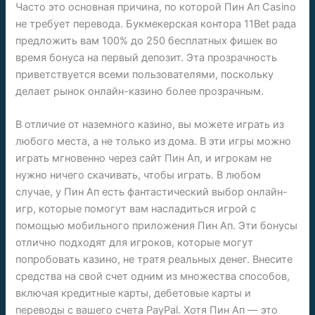
Часто это основная причина, по которой Пин Ап Casino
не требует перевода. Букмекерская контора 11Bet рада
предложить вам 100% до 250 бесплатных фишек во
время бонуса на первый депозит. Эта прозрачность
приветствуется всеми пользователями, поскольку
делает рынок онлайн-казино более прозрачным.
В отличие от наземного казино, вы можете играть из
любого места, а не только из дома. В эти игры можно
играть мгновенно через сайт Пин Ап, и игрокам не
нужно ничего скачивать, чтобы играть. В любом
случае, у Пин Ап есть фантастический выбор онлайн-
игр, которые помогут вам насладиться игрой с
помощью мобильного приложения Пин Ап. Эти бонусы
отлично подходят для игроков, которые могут
попробовать казино, не тратя реальных денег. Внесите
средства на свой счет одним из множества способов,
включая кредитные карты, дебетовые карты и
переводы с вашего счета PayPal. Хотя Пин Ап — это