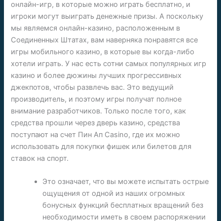
онлайн-игр, в которые можно играть бесплатно, и
игроки могут выиграть денежные призы. А поскольку
мы являемся онлайн-казино, расположенным в
Соединенных Штатах, вам наверняка понравятся все
игры мобильного казино, в которые вы когда-либо
хотели играть. У нас есть сотни самых популярных игр
казино и более дюжины лучших прогрессивных
джекпотов, чтобы развлечь вас. Это ведущий
производитель, и поэтому игры получат полное
внимание разработчиков. Только после того, как
средства прошли через дверь казино, средства
поступают на счет Пин Ап Casino, где их можно
использовать для покупки фишек или билетов для
ставок на спорт.
Это означает, что вы можете испытать острые
ощущения от одной из наших огромных
бонусных функций бесплатных вращений без
необходимости иметь в своем распоряжении