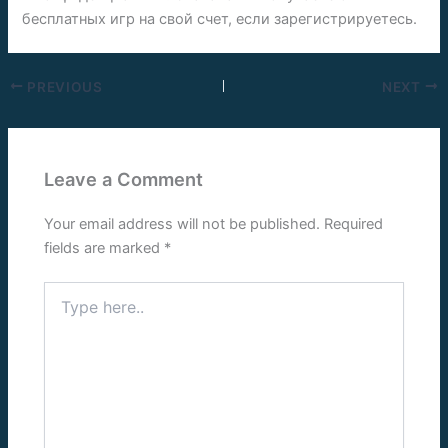
бесплатных игр на свой счет, если зарегистрируетесь.
PREVIOUS
NEXT
Leave a Comment
Your email address will not be published.
Required
fields are marked
*
Type
here..