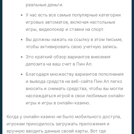
реальные деньги.
У нас есть все самые популярные категории
игровых автоматов, включая настольные
игры, видеопокер и ставки на спорт.
Вы должны нажать на ссылку в этом письме,
чтобы активировать свою учетную запись.
Это краткий обзор вариантов внесения
депозита на ваш счет в Пин Ап.
Благодаря множеству вариантов пополнения
и вывода средств на веб-сайте Пин Ап легко
вносить и снимать средства, чтобы вы могли
наслаждаться игрой в свои любимые онлайн-
игры и игры в онлайн-казино.
Когда у онлайн-казино не было мобильного доступа,
игрокам приходилось загружать приложения и
вручную вводить данные своей карты. Вот где