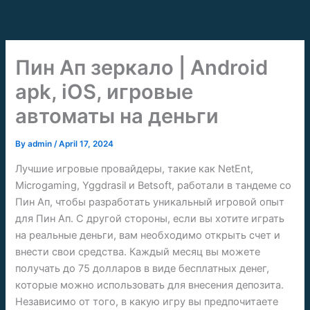
Skip
to
content
Пин Ап зеркало | Android
apk, iOS, игровые
автоматы на деньги
By
admin
/
April 17, 2024
Лучшие игровые провайдеры, такие как NetEnt,
Microgaming, Yggdrasil и Betsoft, работали в тандеме со
Пин Ап, чтобы разработать уникальный игровой опыт
для Пин Ап. С другой стороны, если вы хотите играть
на реальные деньги, вам необходимо открыть счет и
внести свои средства. Каждый месяц вы можете
получать до 75 долларов в виде бесплатных денег,
которые можно использовать для внесения депозита.
Независимо от того, в какую игру вы предпочитаете