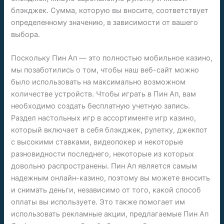
блэкджек. Сумма, которую вы вносите, соответствует
определенному значению, в зависимости от вашего
выбора.
Поскольку Пин Ап — это полностью мобильное казино,
мы позаботились о том, чтобы наш веб-сайт можно
было использовать на максимально возможном
количестве устройств. Чтобы играть в Пин Ап, вам
необходимо создать бесплатную учетную запись.
Раздел настольных игр в ассортименте игр казино,
который включает в себя блэкджек, рулетку, джекпот
с высокими ставками, видеопокер и некоторые
разновидности последнего, некоторые из которых
довольно распространены. Пин Ап является самым
надежным онлайн-казино, поэтому вы можете вносить
и снимать деньги, независимо от того, какой способ
оплаты вы используете. Это также помогает им
использовать рекламные акции, предлагаемые Пин Ап